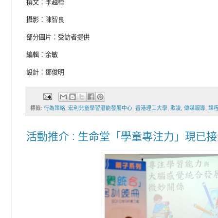
撰文：李越樺
攝影：陳智良
部分圖片：受訪者提供
編輯：余敏
設計：鄧俊明
標籤:
行為策略
,
宏利兒童學習潛能發展中心
,
香港理工大學
,
欺凌
,
傳媒報導
,
課
活動推介 : 生命堂「學童專注力」現已接