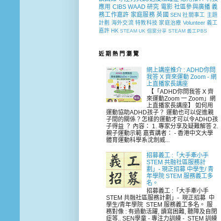
應用
CIBS
WAAD
研究
電影
社區參與廣播
義
務工作嘉許
家庭服務
英國
SEN 社關事工
主題
計劃
海外交流
特教科技
家庭治療
Volunteer
義工
嘉許
HK
STEAM
UK
個案分享
STEAM 義工PBS
近 期 熱 門 瀏 覽
網上講座推介 : ADHD你問
我答 X 齊來運動 Zoom - 網
上直播家長講座
【「ADHD你問我答 X 齊
來運動Zoom 一 Zoom」網
上直播家長講座】 如何用
運動協助ADHD孩子？ 運動也可以促進親
子間的關係？怎樣的運動才可以令ADHD孩
子得益 ？ 內容： 1. 專家分享及疑難解答 2.
親子運動示範 嘉賓講者： - 香港中文大學
體育運動科學系沈劍威...
招募義工 :「大手牽小手
STEM 共融社區服務計
劃」- 現正招募 中學生/ 青
年學院 STEM 服務義工多
名。
招募義工 :「大手牽小手
STEM 共融社區服務計劃」- 現正招募 中
學生/青年學院 STEM 服務義工多名。 服
務對像 : 有過動活躍, 讀寫困難, 聽障及自閉
症等.. SEN學童 - 專注力訓練 - STEM 訓練