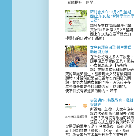
- 感統提升 - 同輩...
研討會推介 : 3月2日(星期
四)上午10點 “智障學生也學
英語”
請多多支持“智障學生也學
英語”並且出席 3月2日星期
四上午10點在童軍總會11
樓舉行的研討會！謝謝！
女兒有讀寫困難 醫生媽媽
助建能力感
在郊外沒有太多人工設施，
隨手便是學習的工具。圖為
小女兒馬紫玲 【晴報專
訊】在醫院當兒科臨床及研
究的陳鳳英醫生，當發現大女兒有讀寫問
題時，才猛然記起自己當年也有同樣的問
題，她努力幫助女兒的同時，深信孩子在
年少時最重要是找到能力感，找到的話，
便不怕沒有求進步的動力。 若不...
專業講座 : 特殊教育、戲劇
與輔導
所謂知己知彼，大家有沒有
試過透過用角色扮演去了解
自己？又有沒有想過可以用
這個方式去跟學習與特殊學
習需要的學生互動？ 今屆最後一節的專業
義工培訓請來「鎖匙」（Key Luk，陸永
基）為大家分享多年學校社工的實戰經