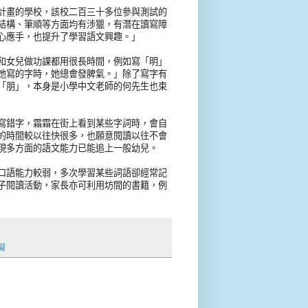
畫的學校，該校二百三十多位參與測試的
結構、筆順等方面均有涉獵，有潛在讀寫障
心應手，也提升了學習語文興趣。」
女兒做功課都用很長時間，例如寫「明」
她寫的字時，她總會發脾氣。」除了寫字有
「朋」，本身是小學中文老師的何先生也束
錯字，霜霜在街上看到某些字詞時，會自
的時間較以往快很多，也願意閱讀以往不會
現多方面的語文能力已能追上一般幼兒。
語能力較弱，多次學習某些詞語卻經常記
子閱讀活動，家長亦可利用坊間的書籍，例
礙