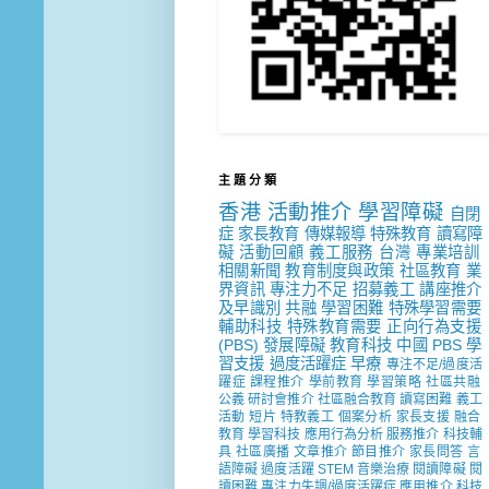
主 題 分 類
香港
活動推介
學習障礙
自閉
症
家長教育
傳媒報導
特殊教育
讀寫障
礙
活動回顧
義工服務
台灣
專業培訓
相關新聞
教育制度與政策
社區教育
業
界資訊
專注力不足
招募義工
講座推介
及早識別
共融
學習困難
特殊學習需要
輔助科技
特殊教育需要
正向行為支援
(PBS)
發展障礙
教育科技
中國
PBS
學
習支援
過度活躍症
早療
專注不足/過度活
躍症
課程推介
學前教育
學習策略
社區共融
公義
研討會推介
社區融合教育
讀寫困難
義工
活動
短片
特教義工
個案分析
家長支援
融合
教育
學習科技
應用行為分析
服務推介
科技輔
具
社區廣播
文章推介
節目推介
家長問答
言
語障礙
過度活躍
STEM
音樂治療
閱讀障礙
閱
讀困難
專注力失調/過度活躍症
應用推介
科技