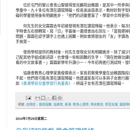
位於屯門的聖公會青山聖彼得堂兆麟苑幼稚園，是其中一所參與計
學童中，九十多位有潛在讀寫障礙。校長吳詠茵表示，教材針對字型
礙的學童使用後有明顯進步，「他們的詞彙豐富了，學習中文時更得
何先生的女兒霜霜去年初被發現有潛在讀寫障礙。他表示，每次和
字時會左右倒轉寫，寫「日」字最後一畫總會由右到左，「當我擦掉
問題，霜霜在認字讀字上也遇上困難，例如會將朋友的「友」字讀為
手無策。
使用學校提供的教材後，何先生發現女兒有明顯進步，除了減少寫
己配其他字組成新詞語，也會懂一些較困難的生字，「現在她做功課
看的中文故事書。」霜霜新學年升讀小一，今年初再進行測試時，發
協康會教育心理學家黃俊傑表示，家長若察覺學童在幼稚園階段口
不起，他們很可能有潛在讀寫障礙。他建議家長可以多與子女進行親
如
《香港學前兒童學習行為量表》
，辨識子女有否潛在讀寫障礙。
標籤:
自閉症，讀寫困難
,
協康會
,
香港
,
教育心理學
,
學前教育
,
學習支援
,
讀寫障
2014年7月29日星期二