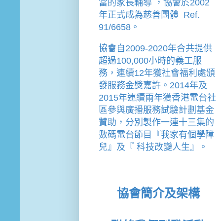
當的家長輔導 
，
協會
於2002
年
正式成為慈善團體  Ref. 
91/6658。
協會
自2009-2020年合共提供
超過100,000小時的義工服
務，連續12年獲社會福利處頒
發服務金獎嘉許。
2014年及
2015年連續兩年獲香港電台社
區參與廣播服務試驗計劃基金
贊助，分別製作一連十三集的
數碼電台節目『我家有個學障
兒』及『 科技改變人生』。
協會簡介及架構