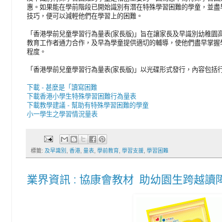
惠。如果能在學前階段已開始識別有潛在特殊學習困難的學童，並盡
技巧，便可以減輕他們在學習上的困難。
「香港學前兒童學習行為量表(家長版)」旨在讓家長及早識別幼稚園
教育工作者通力合作，及早為學童提供適切的輔導，使他們盡早掌握
程度。
「香港學前兒童學習行為量表(家長版)」以光碟形式發行，內容包括
下載 - 甚麼是「讀寫困難
下載香港小學生特殊學習困難行為量表
下載教學建議 - 幫助有特殊學習困難的學童
小一學生之學習情況量表
標籤:
及早識別
,
香港
,
量表
,
學前教育
,
學習支援
,
學習困難
業界資訊 : 協康會教材 助幼園生跨越讀