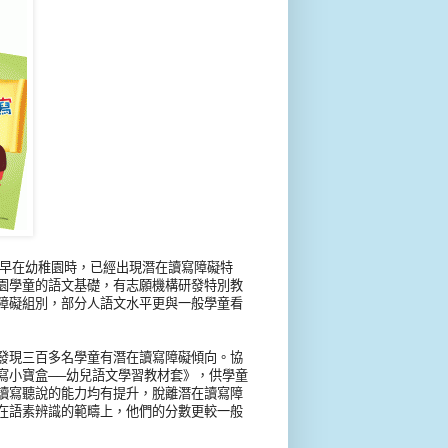
能早在幼稚園時，已經出現潛在讀寫障礙特
園學童的語文基礎，有志願機構研發特別教
障礙組別，部分人語文水平更與一般學童看
現三百多名學童有潛在讀寫障礙傾向。協
寫小寶盒──幼兒語文學習教材套》，供學童
讀寫聽說的能力均有提升，脫離潛在讀寫障
在語素辨識的範疇上，他們的分數更較一般