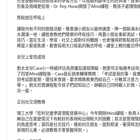
社會整體傾向目標為本的學習方式，以成績判斷學生的好與壞，逐漸
形象及情緒更低落。Dr. Roy Horan開發了iMind課程，教孩子處理
焦點放在呼吸上
課程內有不同的遊戲活動，像會讓小朋友以最快速度、捧一個裝滿水
水濺滿一地，課程會教他們簡單的呼吸技巧，再要小朋友重新測試，
技巧，當在生活、學習、社交上面對任何難題，也會懂得把焦點放在呼吸上
釋當人緊張焦慮，都會採用大口吸氣的胸式呼吸，課堂上教的腹式呼
女兒上堂見成效
劉太女兒Cara小一時被評估為資優及讀寫障礙，她更坦言每遇考試
了四堂iMind課程後，Cara竟反過來輔導媽媽：「考試是我的事，
到考試那星期，還找來食譜，要求媽媽煮東西給自己，分散其注意力
導。」劉太欣賞課程能令孩子們認知自己，靜觀自己同時觀人於微，
另一面。
正向社交須教導
理工大學「宏利兒童學習潛能發展中心」今年開辦iMind課程，負
解自己在甚麼情況下有較好的表現和出現較大的困難；其次是管理情
的角度思考；第四是社交技巧，像如何交朋友，面對欺凌、衝突時怎
表現的元素，必須教導才會掌握得到。」