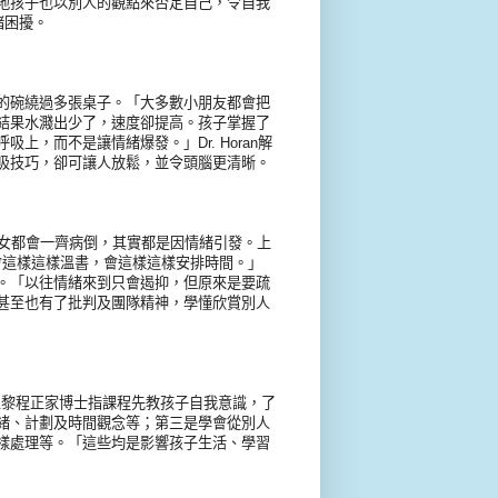
地孩子也以別人的觀點來否定自己，令自我
情緒困擾。
的碗繞過多張桌子。「大多數小朋友都會把
結果水濺出少了，速度卻提高。孩子掌握了
，而不是讓情緒爆發。」Dr. Horan解
吸技巧，卻可讓人放鬆，並令頭腦更清晰。
母女都會一齊病倒，其實都是因情緒引發。上
我會這樣這樣溫書，會這樣這樣安排時間。」
。「以往情緒來到只會遏抑，但原來是要疏
甚至也有了批判及團隊精神，學懂欣賞別人
責人黎程正家博士指課程先教孩子自我意識，了
緒、計劃及時間觀念等；第三是學會從別人
樣處理等。「這些均是影響孩子生活、學習