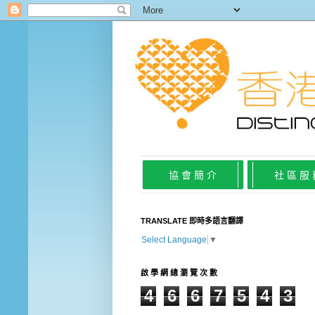
協 會 簡 介
社 區 服
TRANSLATE 即時多語言翻譯
Select Language
▼
啟 學 網 總 瀏 覽 次 數
4
6
6
7
5
4
3