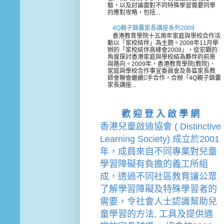
驗，以及討論面對不同特殊學習需要同學
的應對攻略，包括...
4Q親子錦囊家長講座系列2009
香港教育學院十五周年家庭與學校合作活
動以「家校結伴」為主題。2008年11月舉
辦的「家校結伴高峰會2008」，從宏觀的
角度探討香港家庭與學校結為夥伴的前景
與路向。2009年，香港教育學院(教院)、
家庭與學校合作事宜委員會及各區家長教
師會聯會繼續手合作，合辦「4Q親子錦囊
家長講座...
歡 迎 登 入 啟 學 網
香港兒童啟迪協會 ( Distinctive 
Learning Society) 成立於2001
年，成員來自不同專業對兒童
學習障礙有負擔的
義工
所組
成，透過不同社區教育讓公眾
了解學習障礙及特殊學習者的
需要，令社會人士認識幫助兒
童學習的方法, 工具及提供適