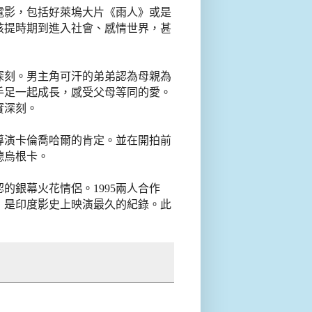
電影，包括好萊塢大片《雨人》或是
孩提時期到進入社會、感情世界，甚
深刻。男主角可汗的弟弟認為母親為
手足一起成長，感受父母等同的愛。
實深刻。
導演卡倫喬哈爾的肯定。並在開拍前
德烏根卡。
的銀幕火花情侶。1995兩人合作
，是印度影史上映演最久的紀錄。此