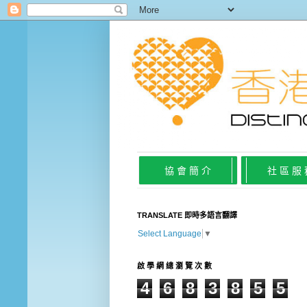
協 會 簡 介
社 區 服
TRANSLATE 即時多語言翻譯
Select Language
▼
啟 學 網 總 瀏 覽 次 數
4
6
8
3
8
5
5