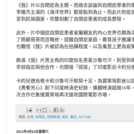
《我》片以自閉症為主題。而過去談論到自閉症患者的
李連杰主演的《海洋世界》都是點到為止。而此片則從
至到民族國家，完整刻劃了自閉症患者的成長歷程。
此外，片中描述自閉症患者家屬親友的內心世界也頗為
了照顧哥哥而忽略他，提醒自閉症家庭，養育孩子應讓
也難怪《我》片被認為在拍攝程度，以及寓意上更為寫
飾演《我》片男主角的印度知名男星沙魯可汗，則受到
早就指定與他合作，也間接「提拔」了印度影后卡約兒
卡約兒德烏根卡和沙魯可汗默契十足，為寶萊塢影迷公認
《勇奪芳心》創下印度映演史紀錄，連續映演超過10年
次合作也象徵寶萊塢再次搶攻國際電影市場。
標籤:
台灣
,
自閉症
,
相關新聞
,
電影
,
勵志
,
AUTISM
2011年4月23日星期六