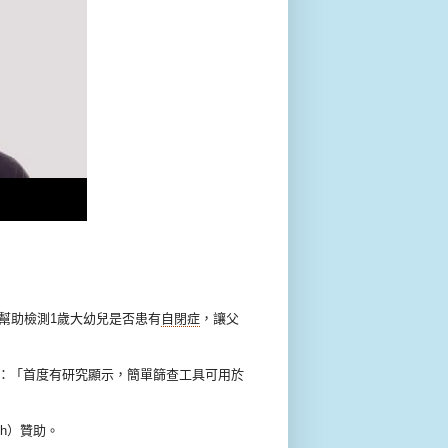
幫助檢測1歲大幼兒是否患有
自閉症
，讓父
y）說：「首度有研究顯示，簡單篩查工具可用於
alth）贊助。