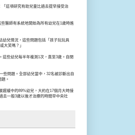
時說：「這項研究有助兒童比過去提早接受治
這些醫師有系統地開始為所有幼兒在1歲時進
估幼兒情況，這些問題包括「孩子玩玩具
笑或大笑嗎？」
。這些幼兒每半年複測1次，直至3歲。自閉
現一些問題。全部幼兒當中，32名被診斷出自
問題。
遲緩中的89%幼兒，大約在17個月大時接
過去一般3歲以後才治療的時間早中央社