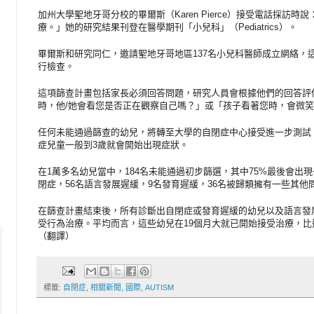
加州大學聖地牙哥分校的畢爾斯（Karen Pierce）接受電話採訪
療。」她的研究結果刊登在醫學期刊「小兒科」（Pediatrics）。
畢爾斯和研究同仁，邀請聖地牙哥地區137名小兒科醫師成立網絡，
行檢查。
這項篩查計畫包括家長必須回答問題，研究人員會根據他們的回答評
時，他/她會看您是否正在觀察自己嗎？」或「孩子看著您時，會微
任何未能通過篩查的幼兒，將轉至大學的自閉症中心接受進一步測試
症兒童一般到3歲就會開始出現症狀。
在1萬多名幼兒當中，184名未能通過初步篩選，其中75%最後會出
閉症，56名語言發展遲緩，9名發育遲緩，36名被歸類擁有一些其他
在篩查計畫結束後，所有診斷出自閉症或發育遲緩的幼兒以及語言發展
受行為治療。平均而言，這些幼兒在19個月大就已開始接受治療，比
（翻譯）
標籤:
自閉症
,
相關新聞
,
國際
,
AUTISM