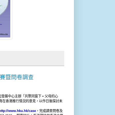
比賽暨問卷調查
究發展中
心
主
辦「共聚同窗下 • 父母的心
育在香港推行情況的意見，
以作日後探討未
http://www.hku.hk/case
，
完成調查問卷及