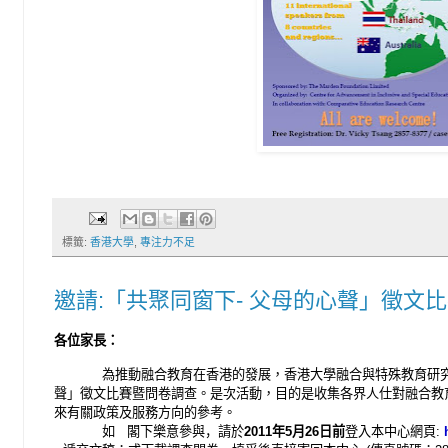
標籤:
香港大學
,
專注力不足
邀請:「共聚同窗下- 父母的心聲」徵文
各位家長：
為推動融合教育在香港的發展，香港大學融合
與
特殊教育研
聲」徵文比賽暨問卷調查。是次活動，
目的是收集各界人仕對融合教
來有關政策及服務方向的參考。
如
閣
下
樂意
參與，
請於
2011
年
5
月
26
日前
登入本中心網頁
: