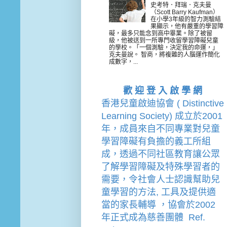
史考特．拜瑞．克夫曼
（Scott Barry Kaufman）
在小學3年級的智力測驗結
果顯示，他有嚴重的學習障
礙，最多只能念到高中畢業。除了被留
級，他被送到一所專門收留學習障礙兒童
的學校。「一個測驗，決定我的命運，」
克夫曼說。 智商，將複雜的人腦運作簡化
成數字，...
歡 迎 登 入 啟 學 網
香港兒童啟迪協會 ( Distinctive 
Learning Society) 成立於2001
年，成員來自不同專業對兒童
學習障礙有負擔的
義工
所組
成，透過不同社區教育讓公眾
了解學習障礙及特殊學習者的
需要，令社會人士認識幫助兒
童學習的方法, 工具及提供適
當的家長輔導 
，
協會
於2002
年
正式成為慈善團體  Ref. 