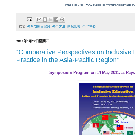
image source: www.buzzle.com/img/articleImages
標籤:
教育制度與政策
,
教學方法
,
傳媒報導
,
學習障礙
2011年4月22日星期五
“Comparative Perspectives on Inclusive 
Practice in the Asia-Pacific Region”
Symposium Program on 14
May
20
11
,
at Ray