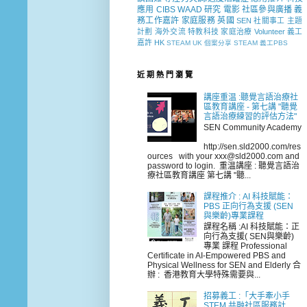
應用
CIBS
WAAD
研究
電影
社區參與廣播
義
務工作嘉許
家庭服務
英國
SEN 社關事工
主題
計劃
海外交流
特教科技
家庭治療
Volunteer
義工
嘉許
HK
STEAM
UK
個案分享
STEAM 義工PBS
近 期 熱 門 瀏 覽
講座重温 :聽覺言語治療社
區教育講座 - 第七講 "聽覺
言語治療練習的評估方法"
SEN Community Academy
http://sen.sld2000.com/res
ources with your xxx@sld2000.com and
password to login. 重温講座 : 聽覺言語治
療社區教育講座 第七講 "聽...
課程推介 : AI 科技賦能：
PBS 正向行為支援 (SEN
與樂齡)專業課程
課程名稱 :AI 科技賦能：正
向行為支援( SEN與樂齡)
專業 課程 Professional
Certificate in AI-Empowered PBS and
Physical Wellness for SEN and Elderly 合
辦 : 香港教育大學特殊需要與...
招募義工 :「大手牽小手
STEM 共融社區服務計