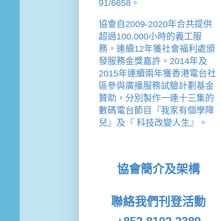
91/6658。
協會
自2009-2020年合共提供
超過100,000小時的義工服
務，連續12年獲社會福利處頒
發服務金獎嘉許。
2014年及
2015年連續兩年獲香港電台社
區參與廣播服務試驗計劃基金
贊助，分別製作一連十三集的
數碼電台節目『我家有個學障
兒』及『 科技改變人生』。
協會簡介及架構
聯絡我們
刊登活動