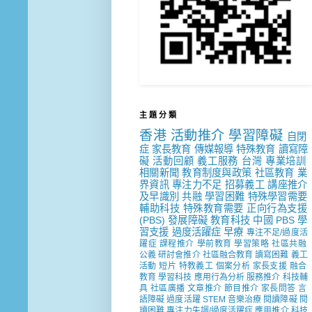
主 題 分 類
香港
活動推介
學習障礙
自閉
症
家長教育
傳媒報導
特殊教育
讀寫障
礙
活動回顧
義工服務
台灣
專業培訓
相關新聞
教育制度與政策
社區教育
業
界資訊
專注力不足
招募義工
講座推介
及早識別
共融
學習困難
特殊學習需要
輔助科技
特殊教育需要
正向行為支援
(PBS)
發展障礙
教育科技
中國
PBS
學
習支援
過度活躍症
早療
專注不足/過度活
躍症
課程推介
學前教育
學習策略
社區共融
公義
研討會推介
社區融合教育
讀寫困難
義工
活動
短片
特教義工
個案分析
家長支援
融合
教育
學習科技
應用行為分析
服務推介
科技輔
具
社區廣播
文章推介
節目推介
家長問答
言
語障礙
過度活躍
STEM
音樂治療
閱讀障礙
閱
讀困難
專注力失調/過度活躍症
應用推介
科技