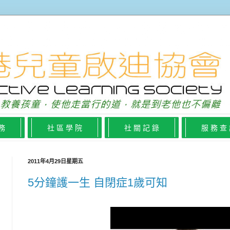
 務
社 區 學 院
社 關 記 錄
服 務 查
2011年4月29日星期五
5分鐘護一生 自閉症1歲可知