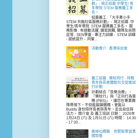
劃」- 現正招募 中學生/ 青
年學院 STEM 服務義工多
名。
招募義工 :「大手牽小手
STEM 共融社區服務計劃」- 現正招募 中
學生/青年學院 STEM 服務義工多名。 服
務對像 : 有過動活躍, 讀寫困難, 聽障及自閉
症等.. SEN學童 - 專注力訓練 - STEM 訓練
- 感統提升 - 同輩...
活動推介 : 香港扶幼會
義工招募 : 樂杖同行 - 特教
青年與長者體能社交促進試
行計劃
計劃結合「音樂治療」、
「樂杖行」與「正向行為策
略 (PBS)」，讓您在專業團
隊帶領下，不但能鍛鍊體魄，更能以
Buddy 身份陪伴長者與青年，走出自信與
活力。 簡介會 及 義工培訓 日期： 2026年
1月24日 (六) 及 1月31日 (六) 時間： 14:30
- 17:30...
撕掉IQ標籤 他堅毅學習勇
闖耶魯