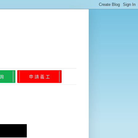
 詢
申 請 義 工