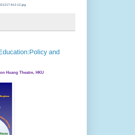
/321217-912-12.jpg
Education:Policy and
son Huang Theatre,
H
KU