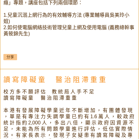
癮」專題，講座包括下列兩個環節：
1.兒童沉溺上網行為的有效輔導方法 (專業輔導員吳美玲小
姐)
2.如何使電腦網絡技術管理兒童上網及使用電腦 (義務總幹事
黃筱錦先生)
分享
讀 寫 障 礙 童 醫 治 阻 滯 重 重
校 方 多 不 願 評 估 教 統 局 人 手 不 足
讀 寫 障 礙 童 醫 治 阻 滯 重 重
本 港 有 發 展 障 礙 學 童 近 年 不 斷 增 加 ， 有 團 體 發 現
， 單 是 有 專 注 力 失 調 學 童 已 約 有 1.6 萬 人 ， 較 政 府
統 計 指 約 2,000 人 ， 多 出 八 倍 ， 顯 示 政 府 因 資 源 不
足 ， 未 能 為 所 有 問 題 學 童 進 行 評 估 ， 低 估 實 際 情
況 。 有 家 長 表 示 ， 發 現 子 女 疑 患 有 讀 寫 障 礙 及 專