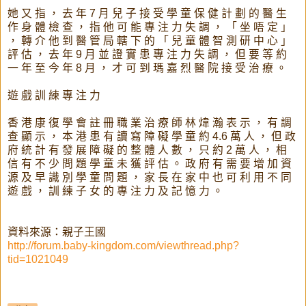
她 又 指 ， 去 年 7 月 兒 子 接 受 學 童 保 健 計 劃 的 醫 生
作 身 體 檢 查 ， 指 他 可 能 專 注 力 失 調 ， 「 坐 唔 定 」
， 轉 介 他 到 醫 管 局 轄 下 的 「 兒 童 體 智 測 研 中 心 」
評 估 ， 去 年 9 月 並 證 實 患 專 注 力 失 調 ， 但 要 等 約
一 年 至 今 年 8 月 ， 才 可 到 瑪 嘉 烈 醫 院 接 受 治 療 。
遊 戲 訓 練 專 注 力
香 港 康 復 學 會 註 冊 職 業 治 療 師 林 煒 瀚 表 示 ， 有 調
查 顯 示 ， 本 港 患 有 讀 寫 障 礙 學 童 約 4.6 萬 人 ， 但 政
府 統 計 有 發 展 障 礙 的 整 體 人 數 ， 只 約 2 萬 人 ， 相
信 有 不 少 問 題 學 童 未 獲 評 估 。 政 府 有 需 要 增 加 資
源 及 早 識 別 學 童 問 題 ， 家 長 在 家 中 也 可 利 用 不 同
遊 戲 ， 訓 練 子 女 的 專 注 力 及 記 憶 力 。
資料來源：親子王國
http://forum.baby-kingdom.com/viewthread.php?
tid=1021049