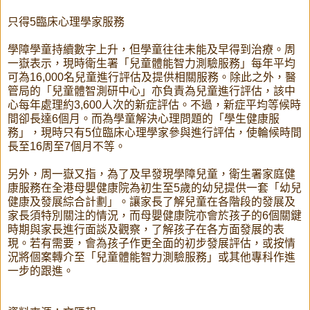
只得5臨床心理學家服務
學障學童持續數字上升，但學童往往未能及早得到治療。周
一嶽表示，現時衛生署「兒童體能智力測驗服務」每年平均
可為16,000名兒童進行評估及提供相關服務。除此之外，醫
管局的「兒童體智測研中心」亦負責為兒童進行評估，該中
心每年處理約3,600人次的新症評估。不過，新症平均等候時
間卻長達6個月。而為學童解決心理問題的「學生健康服
務」，現時只有5位臨床心理學家參與進行評估，使輪候時間
長至16周至7個月不等。
另外，周一嶽又指，為了及早發現學障兒童，衛生署家庭健
康服務在全港母嬰健康院為初生至5歲的幼兒提供一套「幼兒
健康及發展綜合計劃」。讓家長了解兒童在各階段的發展及
家長須特別關注的情況，而母嬰健康院亦會於孩子的6個關鍵
時期與家長進行面談及觀察，了解孩子在各方面發展的表
現。若有需要，會為孩子作更全面的初步發展評估，或按情
況將個案轉介至「兒童體能智力測驗服務」或其他專科作進
一步的跟進。