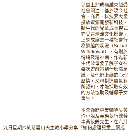
兒童上網成癮越來越受
社會關注，基於現今社
會、商界、科技界大量
投放資源開發新科技，
新生代的兒童成長模式
亦受這潮流文化影響。
上網成癮是一種社會行
為退縮的狀況（Social
Withdrawal），有別於
情緒及精神病，作為新
生代父母要了解子女在
每次遊戲得到什麼滿足
感，及他們上癮的心理
歷情，父母對這風氣有
所認知，才能採取有效
的方法協助及輔導子女
重生。
本會顧問專業輔導吳美
玲小姐及義務執行總幹
事黃筱錦先生，在六月
九日星期六於慈雲山天主教小學分享「如何處理兒童上網成