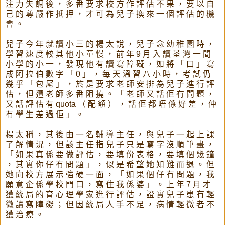
注 力 失 調 後 ， 多 番 要 求 校 方 作 評 估 不 果 ， 要 以 自
己 的 尊 嚴 作 抵 押 ， 才 可 為 兒 子 換 來 一 個 評 估 的 機
會 。
兒 子 今 年 就 讀 小 三 的 楊 太 說 ， 兒 子 念 幼 稚 園 時 ，
學 習 速 度 較 其 他 小 童 慢 ， 前 年 9 月 入 讀 荃 灣 一 間
小 學 的 小 一 ， 發 現 他 有 讀 寫 障 礙 ， 如 將 「 口 」 寫
成 阿 拉 伯 數 字 「 0 」 ， 每 天 溫 習 八 小 時 ， 考 試 仍
幾 乎 「 包 尾 」 ， 於 是 要 求 老 師 安 排 為 兒 子 進 行 評
估 ， 但 遭 老 師 多 番 阻 撓 。 「 老 師 又 話 佢 冇 問 題 ，
又 話 評 估 有 quota （ 配 額 ） ， 話 佢 都 唔 係 好 差 ， 仲
有 學 生 差 過 佢 」 。
楊 太 稱 ， 其 後 由 一 名 輔 導 主 任 ， 與 兒 子 一 起 上 課
了 解 情 況 ， 但 該 主 任 指 兒 子 只 是 寫 字 沒 順 筆 畫 ，
「 如 果 真 係 要 做 評 估 ， 要 填 份 表 格 ， 要 填 個 幾 鐘
， 其 實 你 仔 冇 問 題 」 ， 似 是 希 望 她 知 難 而 退 。 但
她 向 校 方 展 示 強 硬 一 面 ， 「 如 果 個 仔 冇 問 題 ， 我
願 意 企 係 學 校 門 口 ， 寫 住 我 係 婆 」 。 上 年 7 月 才
獲 統 局 的 育 心 理 學 家 進 行 評 估 ， 證 實 兒 子 患 有 輕
微 讀 寫 障 礙 ； 但 因 統 局 人 手 不 足 ， 病 情 輕 微 者 不
獲 治 療 。