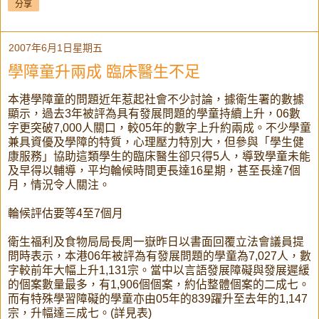
分享
2007年6月1日星期五
學障童升兩成 臨床醫生不足
本港學障童的問題近年惹起社會不少討論，據衛生署的數據
顯示，過去3年被評為具有發展問題的學童持續上升，06數
字更突破7,000人關口，較05年的數字上升約兩成。不少學童
兼具資優及學障的特質，心理壓力特別大，但參與「學生健
康服務」協助這類學生的臨床醫生卻只得5人，導致學童未能
及早得以輔導，平均輪候時間更長達16星期，甚至長達7個
月，情況令人關注。
輪候評估要等4至7個月
衛生福利及食物局局長周一嶽昨日以書面回覆立法會議員提
問時表示，本港06年被評為有發展問題的學童為7,027人，數
字較前年大幅上升1,131宗。當中以言語發展障礙與發展遲緩
的個案數量最多，有1,906個個案，約佔整體個案的二成七。
而有特殊學習障礙的學童亦由05年的839躍升至去年的1,147
宗，升幅達三成七。(詳見表)