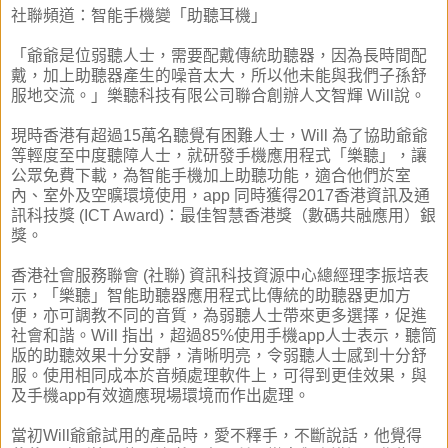
社聯頻道：智能手機變「助聽耳機」
「爺爺是位弱聽人士，需要配戴傳統助聽器，因為長時間配
戴，加上助聽器產生的噪音太大，所以他未能與我們子孫舒
服地交流。」樂聽科技有限公司聯合創辦人文智輝 Will說。
現時香港有超過15萬名聽覺有困難人士，Will 為了協助爺爺
等輕度至中度聽障人士，就研發手機應用程式「樂聽」，讓
公眾免費下載，為智能手機加上助聽功能，適合他們於室
內、室外及空曠環境使用，app 同時獲得2017香港資訊及通
訊科技獎 (ICT Award)：最佳智慧香港獎（數碼共融應用）銀
獎。
香港社會服務聯會 (社聯) 資訊科技資源中心總經理李振培表
示，「樂聽」智能助聽器應用程式比傳統的助聽器更加方
便，亦可調教不同的音質，為弱聽人士帶來更多選擇，促進
社會和諧。Will 指出，超過85%使用手機app人士表示，聽筒
版的助聽效果十分安靜，清晰明亮，令弱聽人士感到十分舒
服。使用相同成本於音頻處理軟件上，可得到更佳效果，與
及手機app有效適應現場環境而作出處理。
當初Will爺爺試用的產品時，愛不釋手，不斷說話，他覺得