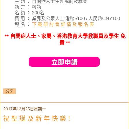
主 題 ： 自閉症人士生涯規劃及就業
語 言 ： 粵語
名 額 ： 200名
費 用 ： 業界及公眾人士 港幣$100 / 人民幣CNY100
報 名 ：
下 載 研 討 會 詳 情 及
報 名 表
** 自閉症人士、家屬、香港教育大學教職員及學生 免
費 **
分享
2017年12月25日星期一
祝 聖 誕 及 新 年 快 樂！