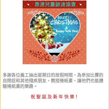
多謝各位義工抽出星期日的放假時間，為參加比賽的
自閉症和其他殘疾朋友，教授捲紙畫，讓他們也能體
驗捲紙畫的樂趣。
祝 聖
誕 及 新 年 快 樂！