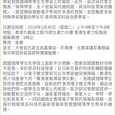
學習對閱讀殘障學生在學習上的幫助。此外，
是次研討會主
題為「無障學習、全人發展與共融校園：資訊科技帶來的機
遇」，期望積極推動電子學習於本港的發展，並鼓勵更多有
特殊學習需要的學生可 善用資訊科技改善學習。
日期及時間：2018年1月30日（星期二）上午9時至下午6時
地點：香港九龍達之路78號生產力大樓 香港生產力促進局
開幕典禮：9時正
費用：免費
語言：大會官方語言為廣東話，於典禮、主題演講及專題論
壇中將提供英語即時傳譯服務。
閱讀殘障學生在學習上面對不少困難，簡單如閱讀教材亦殊
不容易。幸好資訊科技發達，在日新月異的科技和輔助儀器
的協助下，以電子模式學習可以令學習變得無障礙。香港失
明人協進會下的「賽馬會無障易學計劃」，為閱讀殘障學生
提供各類型支援服務，協助他們 善用電子模式學習，藉此消
除他們與一般學生在學習上的差距。是次研討會期望提供一
個聯繫和交流的平台，讓各業界精英、專業人士、學界、學
生和家長等，一同回顧過去香港電子學習的發展和經驗、並
探討相關資訊科技的最新發展和對閱讀殘障學生帶來的機
遇。