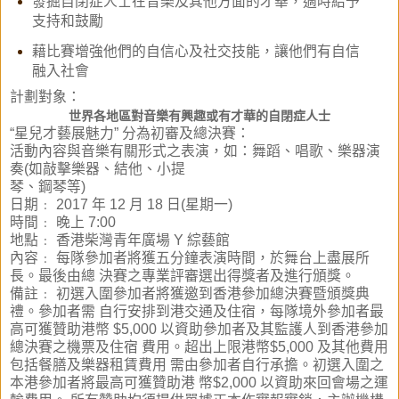
發掘自閉症人士在音樂及其他方面的才華，適時給予
支持和鼓勵
藉比賽增強他們的自信心及社交技能，讓他們有自信
融入社會
計劃對象：
世界各地區對音樂有興趣或有才華的自閉症人士
“星兒才藝展魅力” 分為初審及總決賽：
活動內容與音樂有關形式之表演，如：舞蹈、唱歌、樂器演
奏(如敲擊樂器、結他、小提
琴、鋼琴等)
日期﹕ 2017 年 12 月 18 日(星期一)
時間﹕ 晚上 7:00
地點﹕ 香港柴灣青年廣場 Y 綜藝館
內容﹕ 每隊參加者將獲五分鐘表演時間，於舞台上盡展所
長。最後由總 決賽之專業評審選出得獎者及進行頒獎。
備註﹕ 初選入圍參加者將獲邀到香港參加總決賽暨頒獎典
禮。參加者需 自行安排到港交通及住宿，每隊境外參加者最
高可獲贊助港幣 $5,000 以資助參加者及其監護人到香港參加
總決賽之機票及住宿 費用。超出上限港幣$5,000 及其他費用
包括餐膳及樂器租賃費用 需由參加者自行承擔。初選入圍之
本港參加者將最高可獲贊助港 幣$2,000 以資助來回會場之運