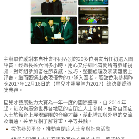
主辦單位感謝來自社會不同界別的20多位朋友出任初選入圍
評審，經過長達六個多小時，用心又仔細地審閱所有參加視
頻，對每組參加者在節奏感、技巧、整體處理及表演難度上
評審，繼而甄選出表現優秀的17隊入圍者，蒞臨香港參與昨
晚2017年12月18日的【星兒才藝展魅力2017】
總決賽暨頒
獎典禮
。
星兒才藝展魅力大賽為一年一度的國際盛事，自 2014 年
起，每次均廣邀世界各地區的自閉症人士參與，鼓勵自閉症
人士於舞台上展現耀眼的音樂才華，藉此增加與外界的交流
及溝通，達至互相了解尊重，平等共融。
提供參與平台，推動自閉症人士參與社會活動