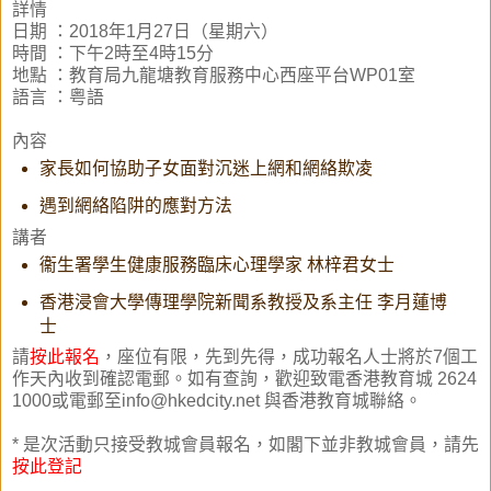
詳情
日期 ：2018年1月27日（星期六）
時間 ：下午2時至4時15分
地點 ：教育局九龍塘教育服務中心西座平台WP01室
語言 ：粤語
內容
家長如何協助子女面對沉迷上網和網絡欺凌
遇到網絡陷阱的應對方法
講者
衞生署學生健康服務臨床心理學家 林梓君女士
香港浸會大學傳理學院新聞系教授及系主任 李月蓮博
士
請
按此報名
，座位有限，先到先得，成功報名人士將於7個工
作天內收到確認電郵。如有查詢，歡迎致電香港教育城
2624
1000或電郵至info@hkedcity.net 與香港教育城
聯絡。
* 是次活動只接受教城會員報名，如閣下並非教城會員，請先
按此登記