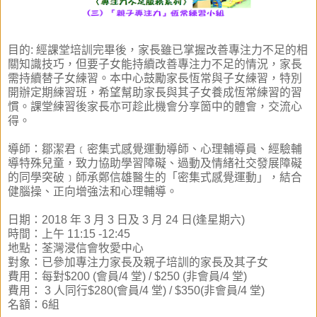
目的: 經課堂培訓完畢後，家長雖已掌握改善專注力不足的相
關知識技巧，但要子女能持續改善專注力不足的情況，家長
需持續替子女練習。本中心鼓勵家長恆常與子女練習，特別
開辦定期練習班，希望幫助家長與其子女養成恆常練習的習
慣。課堂練習後家長亦可趁此機會分享箇中的體會，交流心
得。
導師：鄒潔君﹝密集式感覺運動導師、心理輔導員、經驗輔
導特殊兒童，致力協助學習障礙、過動及情緒社交發展障礙
的同學突破﹞師承鄭信雄醫生的「密集式感覺運動」，結合
健腦操、正向增強法和心理輔導。
日期：
2018 年 3 月 3 日及 3 月 24 日(逢星期六)
時間：
上午 11:15 -12:45
地點：荃灣浸信會牧愛中心
對象：
已參加專注力家長及親子培訓的家長及其子女
費用：
每對$200 (會員/4 堂) / $250 (非會員/4 堂)
費用：
3 人同行$280(會員/4 堂) / $350(非會員/4 堂)
名額：6組