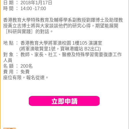
日 期 ：
2018年1月17日
時 間 ：
14:00 -17:00
香港教育大學特殊教育及輔導學系副教授劉鐸博士及助理教
授黃立志博士將與大家談談他們的研究心得，期望能展開
［科研與實踐］的對話。
地 點 ： 香港教育大學將軍澳校園 1樓105 演講室
(將軍澳敬賢里1號，寶琳港鐵站 B2出口)
對 象 ：
教師、家長、社工、醫療及
特殊學習需要
復康工作
人員
名 額 ： 200名
費 用 ： 免費
座位有限，報名從速。