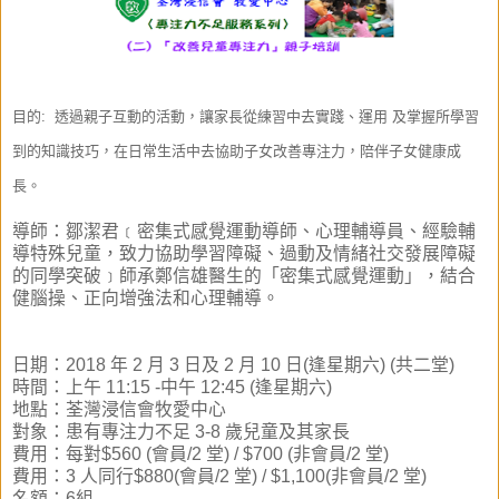
目的: 透過親子互動的活動，讓家長從練習中去實踐、運用 及掌握所學習
到的知識技巧，在日常生活中去協助子女改善專注力，陪伴子女健康成
長。
導師：
鄒潔君﹝密集式感覺運動導師、心理輔導員、經驗輔
導特殊兒童，致力協助學習障礙、過動及情緒社交發
展障礙
的同學突破﹞師承鄭信雄醫生的「密集式感覺
運動」，結合
健腦操、正向增強法和心理輔導。
日期：2018 年 2 月 3 日及 2 月 10 日(逢星期六) (共二堂)
時間：
上午 11:15 -中午 12:45 (逢星期六)
地點：荃灣浸信會牧愛中心
對象：
患有專注力不足 3-8 歲兒童及其家長
費用：
每對$560 (會員/2 堂) / $700 (非會員/2 堂)
費用：3 人同行$880(會員/2 堂) / $1,100(非會員/2 堂)
名額：6組