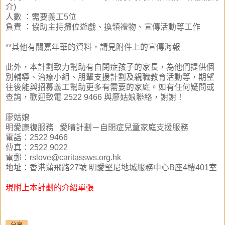
介)
人數
：
需要義工
5位
負責
：
協助主持攤位遊戲、換領禮物、宣傳活動等工作
**其他有關嘉年華的資料，請見附件上的宣傳海報
此外，本計劃致力幫助有自閉症孩子的家長，為他們提供個
別輔導、治療小組、朋輩支援計劃及親職教育活動等，期望
往後能與招募義工幫助更多有需要的家庭。
如有任何疑問或
查詢，歡迎致電 2522 9466 與廖姑娘聯絡，謝謝！
廖姑娘
明愛康復服務 愛晴計劃－自閉症兒童家庭支援服務
電話：2522 9466
傳真：2522 9022
電郵：rslove@caritassws.org.hk
地址：香港蒲飛路27號 明愛堅尼地城服務中心B座4樓401室
現附上本計劃的介紹單張