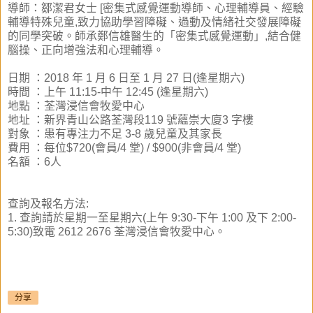
導師：鄒潔君女士 [密集式感覺運動導師、心理輔導員、經驗
輔導特殊兒童,致力協助學習障礙、過動及情緒社交發展障礙
的同學突破。師承鄭信雄醫生的「密集式感覺運動」,結合健
腦操、正向增強法和心理輔導。
日期 ：
2018 年 1 月 6 日至 1 月 27 日(逢星期六)
時間
：
上午 11:15-中午 12:45 (逢星期六)
地點 ：荃灣浸信會牧愛中心
地址
：
新界青山公路荃灣段119 號蘊崇大廈3 字樓
對象 ：
患有專注力不足 3-8 歲兒童及其家長
費用 ：
每位$720(會員/4 堂) / $900(非會員/4 堂)
名額 ：6人
查詢及報名方法:
1. 查詢請於星期一至星期六(上午 9:30-下午 1:00 及下 2:00-
5:30)致電 2612 2676 荃灣浸信會牧愛中心。
分享