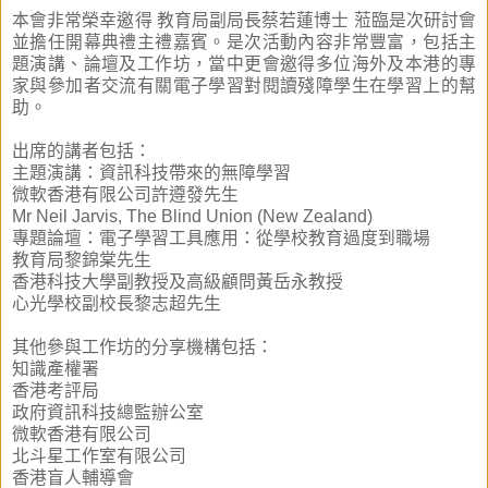
本會非常榮幸邀得 教育局副局長蔡若蓮博士 蒞臨是次研討會
並擔任開幕典禮主禮嘉賓。是次活動內容非常豐富，包括主
題演講、論壇及工作坊，當中更會邀得多位海外及本港的專
家與參加者交流有關電子學習對閱讀殘障學生在學習上的幫
助。
出席的講者包括：
主題演講：資訊科技帶來的無障學習
微軟香港有限公司許遵發先生
Mr Neil Jarvis, The Blind Union (New Zealand)
專題論壇：電子學習工具應用：從學校教育過度到職場
教育局黎錦棠先生
香港科技大學副教授及高級顧問黃岳永教授
心光學校副校長黎志超先生
其他參與工作坊的分享機構包括：
知識產權署
香港考評局
政府資訊科技總監辦公室
微軟香港有限公司
北斗星工作室有限公司
香港盲人輔導會