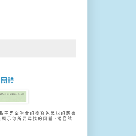
善團體
名 字 完 全 吻 合 的 獲 豁 免 繳 稅 的 慈 善
 顯 示 你 所 要 尋 找 的 團 體 ，請 嘗 試