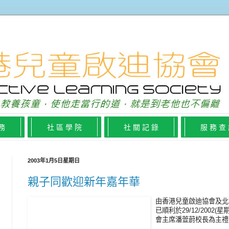
 務
社 區 學 院
社 關 記 錄
服 務 查
2003年1月5日星期日
親子同歡迎新年嘉年華
由香港兒童啟迪協會及北
已順利於29/12/200
會主席潘萱蔚校長為主禮