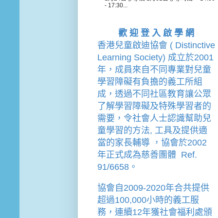
- 17:30...
歡 迎 登 入 啟 學 網
香港兒童啟迪協會 ( Distinctive 
Learning Society) 成立於2001
年，成員來自不同專業對兒童
學習障礙有負擔的
義工
所組
成，透過不同社區教育讓公眾
了解學習障礙及特殊學習者的
需要，令社會人士認識幫助兒
童學習的方法, 工具及提供適
當的家長輔導 
，
協會
於2002
年
正式成為慈善團體  Ref. 
91/6658。
協會
自2009-2020年合共提供
超過100,000小時的義工服
務，連續12年獲社會福利處頒