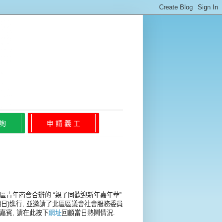
 詢
申 請 義 工
區青年商會合辦的 “親子同歡迎新年嘉年華”
2(星期日)進行, 並邀請了北區區議會社會服務委員
嘉賓, 請在此按下
網址
回顧當日熱鬧情況.