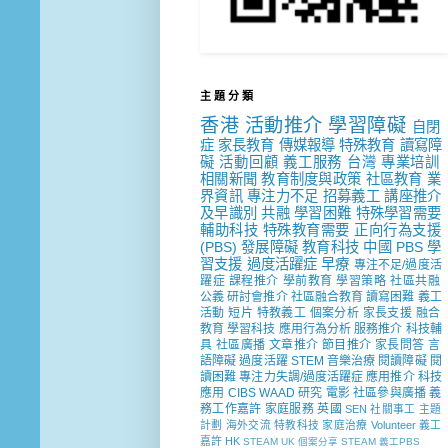
主 題 分 類
香港
活動推介
學習障礙
自閉
症
家長教育
傳媒報導
特殊教育
讀寫障
礙
活動回顧
義工服務
台灣
專業培訓
相關新聞
教育制度與政策
社區教育
業
界資訊
專注力不足
招募義工
講座推介
及早識別
共融
學習困難
特殊學習需要
輔助科技
特殊教育需要
正向行為支援
(PBS)
發展障礙
教育科技
中國
PBS
學
習支援
過度活躍症
早療
專注不足/過度活
躍症
課程推介
學前教育
學習策略
社區共融
公義
研討會推介
社區融合教育
讀寫困難
義工
活動
短片
特教義工
個案分析
家長支援
融合
教育
學習科技
應用行為分析
服務推介
科技輔
具
社區廣播
文章推介
節目推介
家長問答
言
語障礙
過度活躍
STEM
音樂治療
閱讀障礙
閱
讀困難
專注力失調/過度活躍症
應用推介
科技
應用
CIBS
WAAD
研究
電影
社區參與廣播
義
務工作嘉許
家庭服務
英國
SEN 社關事工
主題
計劃
海外交流
特教科技
家庭治療
Volunteer
義工
嘉許
HK
STEAM
UK
個案分享
STEAM 義工PBS