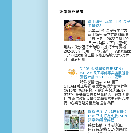
近 期 熱 門 瀏 覽
義工講座 : 玩出正向行為提
昇學習力
玩出正向行為提昇學習力--
義工講座 亮立方創科學院
主辦 日期：2022年6月20
日(一) 時間：下午2至5時
地點：尖沙咀柯士甸道83號 柯士甸廣場
202-203室 費用 ： 全免 報名 ： Whatsapp
54442939 寫上閣下義工帳號 V2XXX 內
容：講者運用...
第10屆特殊學習需要 SEN /
STEAM 義工導師專業發展證書
實習計劃 2021.08.20 更新
特殊學習需要 SEN 義工 /
STEAM 義工導師 專業發展證書實習計劃
(第10屆) 名額有限 ， 歡迎有興趣SEN /
STEM 特殊學習需要兒童的人士參加 計劃
目的 香港教育大學特殊學習需要與融合教
育中心與香港兒童啟迪協會 為回...
課程推介 : AI 科技賦能：
PBS 正向行為支援 (SEN
與樂齡)專業課程
課程名稱 :AI 科技賦能：正
向行為支援( SEN與樂齡)