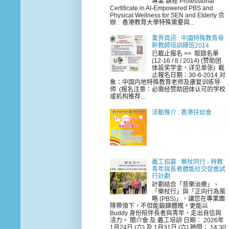
專業 課程 Professional
Certificate in AI-Empowered PBS and
Physical Wellness for SEN and Elderly 合
辦 : 香港教育大學特殊需要與...
業界資訊 : 中國特殊教育骨
幹教師培訓練班2014
已截止报名 >> 取錄名單
(12-16 / 8 / 2014) (赞助团
体設奖学金，详见单张) 截
止報名日期：30-6-2014 对
象：中国内地特殊教育老师及康复训练导
师 (报名注意：必需经赞助团体认可的学校
或机构推荐...
活動推介 : 香港扶幼會
義工招募 : 樂杖同行 - 特教
青年與長者體能社交促進試
行計劃
計劃結合「音樂治療」、
「樂杖行」與「正向行為策
略 (PBS)」，讓您在專業團
隊帶領下，不但能鍛鍊體魄，更能以
Buddy 身份陪伴長者與青年，走出自信與
活力。 簡介會 及 義工培訓 日期： 2026年
1月24日 (六) 及 1月31日 (六) 時間： 14:30