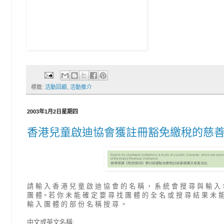
標籤:
活動回顧
,
活動推介
2003年1月2日星期四
香港兒童啟迪協會獲註冊豁免繳稅的慈
請 輸 入 香 港 兒 童 啟 迪 協 會 的 名 稱 ， 系 統 會 搜 尋 與 輸 入 
團 體。若 你 未 能 確 定 要 尋 找 團 體 的 全 名 或 搜 尋 結 果 未 能
輸 入 團 體 的 部 份 名 稱 搜 尋 。
中文或英文名稱: