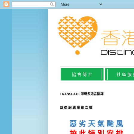
協 會 簡 介
社 區 服
TRANSLATE 即時多語言翻譯
啟 學 網 總 瀏 覽 次 數
惡 劣 天 氣 颱 風
按 此
特 別 安 排