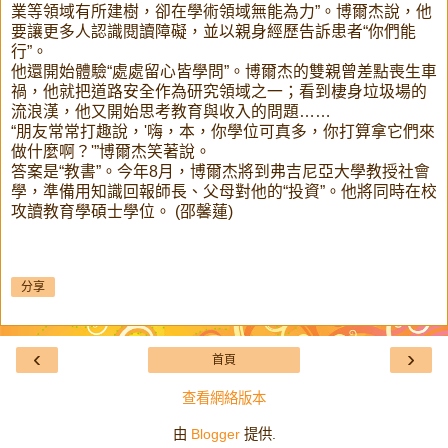
業等領域有所建樹，卻在學術領域無能為力”。博爾杰說，他
要讓更多人認識閱讀障礙，並以親身經歷告訴患者“你們能
行”。
他還開始體驗“處處留心皆學問”。博爾杰的雙親曾差點喪生車
禍，他就把道路安全作為研究領域之一；看到棲身垃圾場的
流浪漢，他又開始思考教育與收入的問題……
“朋友常常打趣說，'嗨，本，你學位可真多，你打算拿它們來
做什麼啊？'”博爾杰笑著說。
答案是“教書”。今年8月，博爾杰將到弗吉尼亞大學教授社會
學，準備用知識回報師長、父母對他的“投資”。他將同時在校
攻讀教育學碩士學位。 (邵馨蓮)
分享
‹
›
首頁
查看網絡版本
由
Blogger
提供.