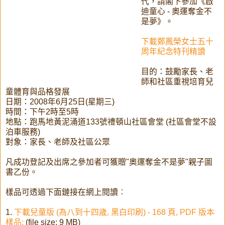
代，請閣下參加《啟
迪童心 - 奧運奪金不
是夢》。
下載鄭鳳榮女士五十
周年紀念特刊精讀
目的：鼓勵家長、老
師和社區重視培育兒
童體育與品格發展
日期：2008年6月25日(星期三)
時間：下午2時至5時
地點：跑馬地黃泥涌道133號禮頓山社區會堂 (社區會堂不設
泊車服務)
對象：家長、老師及社區公眾
凡成功登記及出席之參加者可獲贈"奧運奪金不是夢"親子圖
書乙份。
樣品可透過下面鏈接在網上閱讀︰
1.
下載兒童版 (為八到十四歲, 黑白印刷) - 168 頁, PDF 版本
樣品:
(file size: 9 MB)