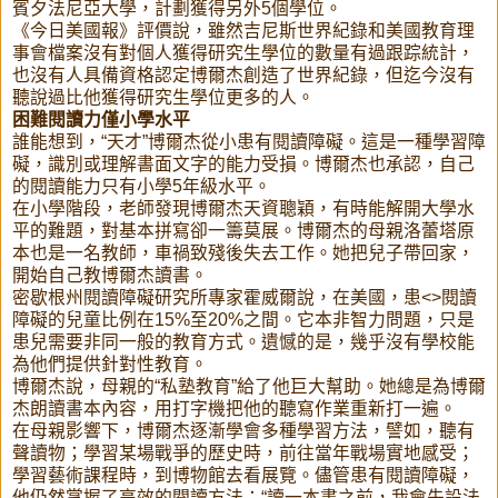
賓夕法尼亞大學，計劃獲得另外5個學位。
《今日美國報》評價說，雖然吉尼斯世界紀錄和美國教育理
事會檔案沒有對個人獲得研究生學位的數量有過跟踪統計，
也沒有人具備資格認定博爾杰創造了世界紀錄，但迄今沒有
聽說過比他獲得研究生學位更多的人。
困難閱讀力僅小學水平
誰能想到，“天才”博爾杰從小患有閱讀障礙。這是一種學習障
礙，識別或理解書面文字的能力受損。博爾杰也承認，自己
的閱讀能力只有小學5年級水平。
在小學階段，老師發現博爾杰天資聰穎，有時能解開大學水
平的難題，對基本拼寫卻一籌莫展。博爾杰的母親洛蕾塔原
本也是一名教師，車禍致殘後失去工作。她把兒子帶回家，
開始自己教博爾杰讀書。
密歇根州閱讀障礙研究所專家霍威爾說，在美國，患<>閱讀
障礙的兒童比例在15%至20%之間。它本非智力問題，只是
患兒需要非同一般的教育方式。遺憾的是，幾乎沒有學校能
為他們提供針對性教育。
博爾杰說，母親的“私塾教育”給了他巨大幫助。她總是為博爾
杰朗讀書本內容，用打字機把他的聽寫作業重新打一遍。
在母親影響下，博爾杰逐漸學會多種學習方法，譬如，聽有
聲讀物；學習某場戰爭的歷史時，前往當年戰場實地感受；
學習藝術課程時，到博物館去看展覽。儘管患有閱讀障礙，
他仍然掌握了高效的閱讀方法：“讀一本書之前，我會先設法