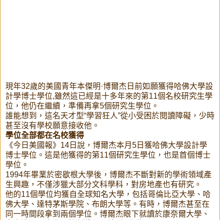
現年32歲的美國青年本傑明·博爾杰日前如願獲得哈佛大學設
計學博士學位,雖然這已經是十多年來的第11個名校研究生學
位，他仍在繼續，準備再拿5個研究生學位。
誰能想到，這名天才型“學習狂人”從小受困於閱讀障礙，少時
甚至沒有學校願意接收他。
學位全部都在名校獲得
《今日美國報》14日說，博爾杰本月5日獲哈佛大學設計學
博士學位。這是他獲得的第11個研究生學位，也是首個博士
學位。
1994年畢業於密歇根大學後，博爾杰不斷對新的學術領域產
生興趣，不僅涉獵大部分文科學科，對房地產也有研究。
他的11個學位均獲自全球知名大學，包括哥倫比亞大學、哈
佛大學、達特茅斯學院、布朗大學等。有時，博爾杰甚至在
同一時間段拿到兩個學位。博爾杰眼下就讀於康奈爾大學、