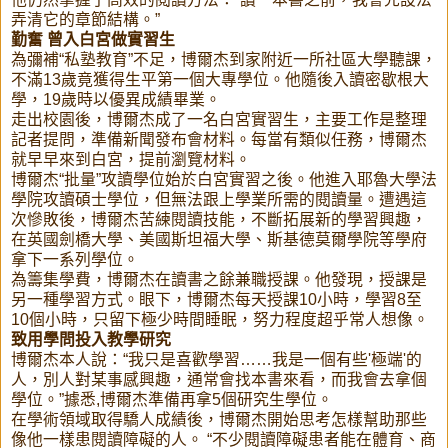
弄清它的章節結構。”
勤奮 曾入白宮做實習生
為彌補“私塾教育”不足，博爾杰到家附近一所社區大學聽課，
不滿13歲竟獲得生平第一個大專學位。他隨後入讀密歇根大
學，19歲時以優異成績畢業。
走出校園後，博爾杰成了一名白宮實習生，主要工作是整理
記者提問，準備新聞發布會材料。每當有類似任務，博爾杰
就早早來到白宮，提前瀏覽材料。
博爾杰“批量”攻讀學位始於白宮實習之後。他進入耶魯大學法
學院攻讀碩士學位，但無法跟上學業所需的閱讀量。遭遇這
次慘敗後，博爾杰苦練閱讀技能，不斷拓展新的學習興趣，
在英國劍橋大學、美國斯坦福大學、斯基德莫爾學院等學府
拿下一系列學位。
為籌集學費，博爾杰在讀書之餘兼職授課。他發現，授課是
另一種學習方式。眼下，博爾杰每天授課10小時，學習8至
10個小時，只留下極少時間睡眠，努力程度超乎常人想像。
致用學問投入教學研究
博爾杰本人說：“我只是喜歡學習……我是一個有些'極端'的
人，別人對某事感興趣，通常會找本書來看，而我會去拿個
學位。”據悉,博爾杰準備再拿5個研究生學位。
在學術領域取得驕人成績後，博爾杰開始思考怎樣幫助那些
像他一樣患閱讀障礙的人。 “不少閱讀障礙患者能在體育、商