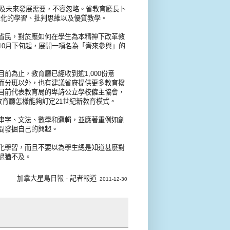
紀及未來發展需要，不容忽略。省教育廳長卜
重個性化的學習、批判思維以及優質教學。
省民，對於應如何在學生為本精神下改革教
10月下旬起，展開一項名為「齊來參與」的
前為止，教育廳已經收到逾1,000份意
而分班以外，也有建議省府提供更多教育撥
目前代表教育局的卑詩公立學校僱主協會，
教育廳怎樣能夠訂定21世紀新教育模式。
串字、文法、數學和邏輯，並應著重例如創
間發掘自己的興趣。
化學習，而且不要以為學生總是知道甚麼對
過猶不及。
加拿大星島日報 - 記者報道
2011-12-30