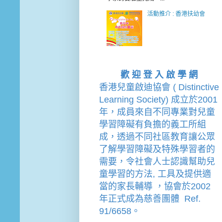
活動推介 : 香港扶幼會
歡 迎 登 入 啟 學 網
香港兒童啟迪協會 ( Distinctive 
Learning Society) 成立於2001
年，成員來自不同專業對兒童
學習障礙有負擔的
義工
所組
成，透過不同社區教育讓公眾
了解學習障礙及特殊學習者的
需要，令社會人士認識幫助兒
童學習的方法, 工具及提供適
當的家長輔導 
，
協會
於2002
年
正式成為慈善團體  Ref. 
91/6658。