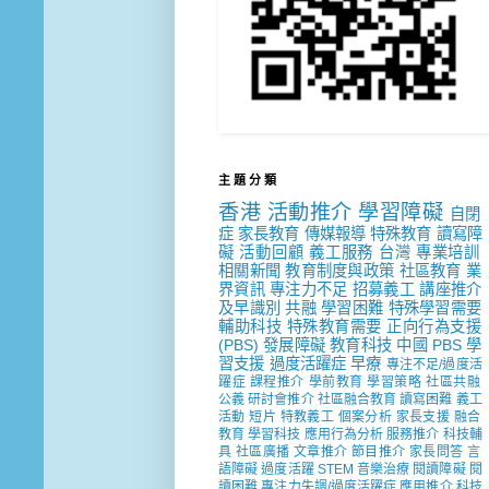
主 題 分 類
香港
活動推介
學習障礙
自閉
症
家長教育
傳媒報導
特殊教育
讀寫障
礙
活動回顧
義工服務
台灣
專業培訓
相關新聞
教育制度與政策
社區教育
業
界資訊
專注力不足
招募義工
講座推介
及早識別
共融
學習困難
特殊學習需要
輔助科技
特殊教育需要
正向行為支援
(PBS)
發展障礙
教育科技
中國
PBS
學
習支援
過度活躍症
早療
專注不足/過度活
躍症
課程推介
學前教育
學習策略
社區共融
公義
研討會推介
社區融合教育
讀寫困難
義工
活動
短片
特教義工
個案分析
家長支援
融合
教育
學習科技
應用行為分析
服務推介
科技輔
具
社區廣播
文章推介
節目推介
家長問答
言
語障礙
過度活躍
STEM
音樂治療
閱讀障礙
閱
讀困難
專注力失調/過度活躍症
應用推介
科技