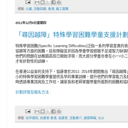
標籤:
公義
,
活動回顧
,
香港
,
義工服務
2011年12月8日星期四
「尋因越障」特殊學習困難學童支援計劃
特殊學習困難(Specific Learning Difficulties)泛指一
協調等方面的困難。這些障礙並非因為學童學習經驗不足或智力缺損
他們的問題在幼稚園高班已開始浮現，而大部分學童亦會在小一/小二
才有針對性的訓練。
在香港公益金的支持下，協康會於2011- 2014年期間推出「尋因
小的特殊學習困難學童提供及早的專業訓練，提升他們的學習能力及
時透過專業諮詢及工作坊，讓家長和老師掌握學童所面對的困難和協
計劃詳情及報名方法 :
標籤:
及早識別
,
扶康會 香港
,
協康會
,
活動推介
,
讀寫障礙
,
SLD