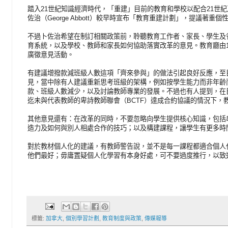
踏入21世紀知識經濟時代，「重建」目前的教育和學校以配合21世
佐治（George Abbott）較早時宣布「教育重建計劃」，提議著
不過卜佐治希望在制訂相關政策前，聆聽教育工作者、家長、學生及
育系統，以及學校、教師和家長如何協助落實改革的意見。教育廳由
廣徵意見活動。
有建議增撥款減班級人數這項「齊來參與」的做法引起良好反應，至目
見，當中除有人建議重新思考班級的架構，例如按學生能力而非年齡
款、班級人數減少，以及討論教師專業的發展。不過也有人提到，在
迄未與代表教師的卑詩教師聯會（BCTF）達成合約協議的情況下，
其他意見還有：在改革的同時，不要忽略向學生提供核心知識，包括
造力及如何與別人相處合作的技巧；以及構建課程，讓學生有更多時
對於教材個人化的建議，有教師警告說，並不是每一課程都適合個人
他們最好；毋庸置疑個人化學習有本身好處，可不要過度推行，以致
標籤:
加拿大
,
個別學習計劃
,
教育制度與政策
,
傳媒報導