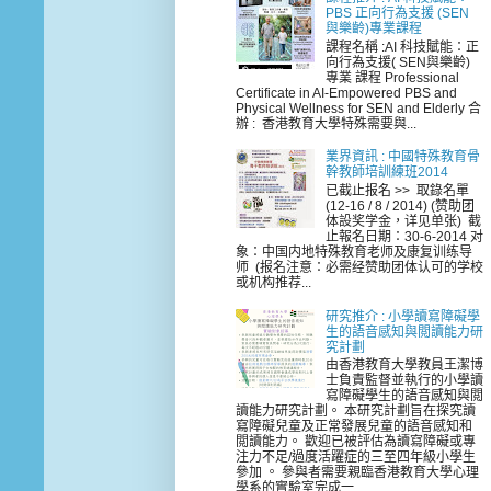
PBS 正向行為支援 (SEN
與樂齡)專業課程
課程名稱 :AI 科技賦能：正
向行為支援( SEN與樂齡)
專業 課程 Professional
Certificate in AI-Empowered PBS and
Physical Wellness for SEN and Elderly 合
辦 : 香港教育大學特殊需要與...
業界資訊 : 中國特殊教育骨
幹教師培訓練班2014
已截止报名 >> 取錄名單
(12-16 / 8 / 2014) (赞助团
体設奖学金，详见单张) 截
止報名日期：30-6-2014 对
象：中国内地特殊教育老师及康复训练导
师 (报名注意：必需经赞助团体认可的学校
或机构推荐...
研究推介 : 小學讀寫障礙學
生的語音感知與閲讀能力研
究計劃
由香港教育大學教員王潔博
士負責監督並執行的小學讀
寫障礙學生的語音感知與閲
讀能力研究計劃。 本研究計劃旨在探究讀
寫障礙兒童及正常發展兒童的語音感知和
閲讀能力。 歡迎已被評估為讀寫障礙或專
注力不足/過度活躍症的三至四年級小學生
參加 。 參與者需要親臨香港教育大學心理
學系的實驗室完成一...