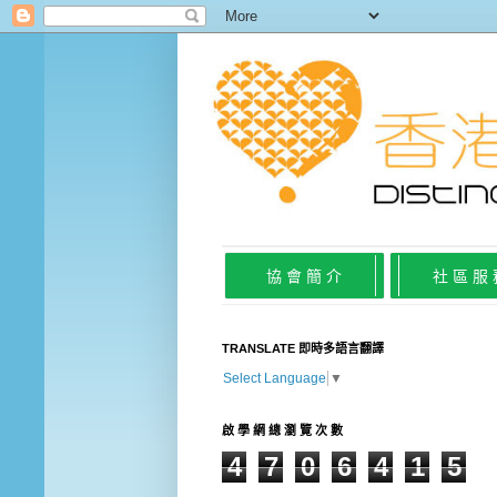
協 會 簡 介
社 區 服
TRANSLATE 即時多語言翻譯
Select Language
▼
啟 學 網 總 瀏 覽 次 數
4
7
0
6
4
1
5