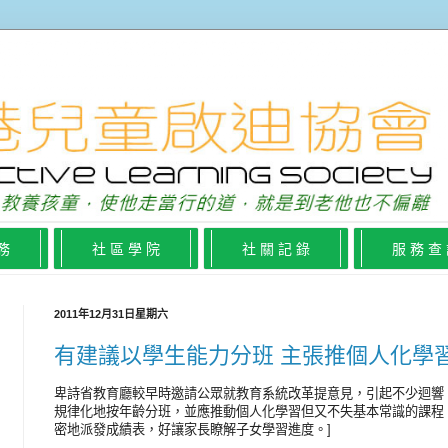
 務
社 區 學 院
社 關 記 錄
服 務 查
2011年12月31日星期六
有建議以學生能力分班 主張推個人化學習
卑詩省教育廳較早時邀請公眾就教育系統改革提意見，引起不少迴響
規律化地按年齡分班，並應推動個人化學習但又不失基本常識的課程
密地派發成績表，好讓家長瞭解子女學習進度。]