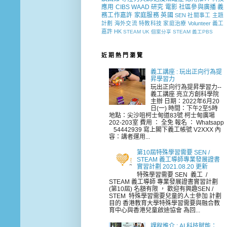
應用
CIBS
WAAD
研究
電影
社區參與廣播
義
務工作嘉許
家庭服務
英國
SEN 社關事工
主題
計劃
海外交流
特教科技
家庭治療
Volunteer
義工
嘉許
HK
STEAM
UK
個案分享
STEAM 義工PBS
近 期 熱 門 瀏 覽
義工講座 : 玩出正向行為提
昇學習力
玩出正向行為提昇學習力--
義工講座 亮立方創科學院
主辦 日期：2022年6月20
日(一) 時間：下午2至5時
地點：尖沙咀柯士甸道83號 柯士甸廣場
202-203室 費用 ： 全免 報名 ： Whatsapp
54442939 寫上閣下義工帳號 V2XXX 內
容：講者運用...
第10屆特殊學習需要 SEN /
STEAM 義工導師專業發展證書
實習計劃 2021.08.20 更新
特殊學習需要 SEN 義工 /
STEAM 義工導師 專業發展證書實習計劃
(第10屆) 名額有限 ， 歡迎有興趣SEN /
STEM 特殊學習需要兒童的人士參加 計劃
目的 香港教育大學特殊學習需要與融合教
育中心與香港兒童啟迪協會 為回...
課程推介 : AI 科技賦能：