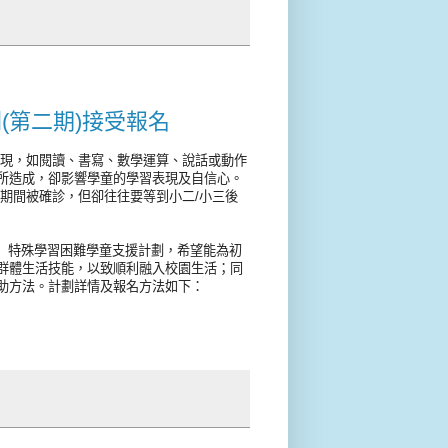
(第二期)接受報名
系列學習差異的表現，如閱讀、書寫、數學運算、說話或動作
所造成，卻影響學童的學習表現及自信心。
期間被確診，但卻往往要等到小二/小三後
越障」特殊學習困難學童支援計劃，希望能為初
群體生活技能，以致順利融入校園生活；同
助方法。計劃詳情及報名方法如下：