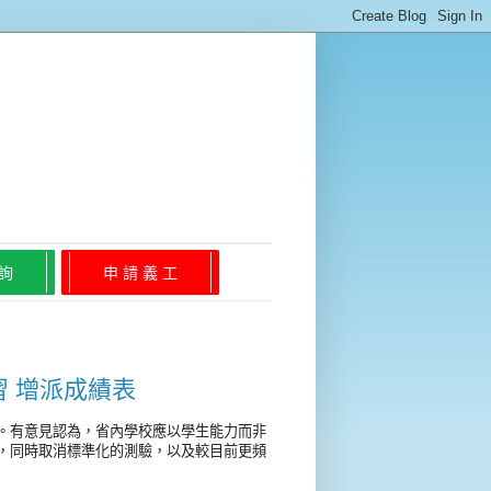
 詢
申 請 義 工
 增派成績表
。有意見認為，省內學校應以學生能力而非
，同時取消標準化的測驗，以及較目前更頻