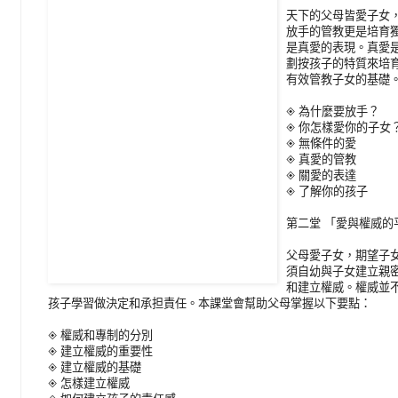
天下的父母皆愛子女
放手的管教更是培育
是真愛的表現。真愛
劃按孩子的特質來培
有效管教子女的基礎。
◈ 為什麼要放手？
◈ 你怎樣愛你的子女
◈ 無條件的愛
◈ 真愛的管教
◈ 關愛的表達
◈ 了解你的孩子
第二堂 「愛與權威的平衡」
父母愛子女，期望子
須自幼與子女建立親
和建立權威。權威並
孩子學習做決定和承担責任。本課堂會幫助父母掌握以下要點：
◈ 權威和專制的分別
◈ 建立權威的重要性
◈ 建立權威的基礎
◈ 怎樣建立權威