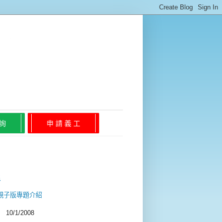
 詢
申 請 義 工
程
 親子版專題介紹
0/1/2008