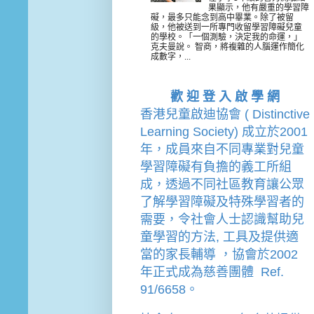
果顯示，他有嚴重的學習障
礙，最多只能念到高中畢業。除了被留
級，他被送到一所專門收留學習障礙兒童
的學校。「一個測驗，決定我的命運，」
克夫曼說。 智商，將複雜的人腦運作簡化
成數字，...
歡 迎 登 入 啟 學 網
香港兒童啟迪協會 ( Distinctive 
Learning Society) 成立於2001
年，成員來自不同專業對兒童
學習障礙有負擔的
義工
所組
成，透過不同社區教育讓公眾
了解學習障礙及特殊學習者的
需要，令社會人士認識幫助兒
童學習的方法, 工具及提供適
當的家長輔導 
，
協會
於2002
年
正式成為慈善團體  Ref. 
91/6658。