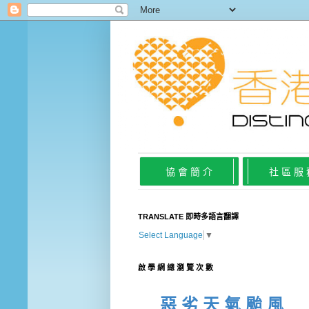
協 會 簡 介
社 區 服
TRANSLATE 即時多語言翻譯
Select Language
▼
啟 學 網 總 瀏 覽 次 數
惡 劣 天 氣 颱 風