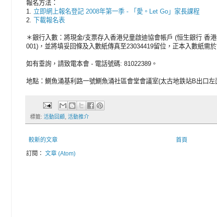
報名方法：
1.
立即網上報名登記 2008年第一季 - 「愛。Let Go」家長課程
2.
下載報名表
＊銀行入數：將現金/支票存入香港兒童啟迪協會帳戶 (恒生銀行 香港總行 A/C H
001)，並將填妥回條及入數紙傳真至23034419留位，正本入數紙
如有垂詢，請致電本會 - 電話號碼: 81022389。
地點：鰂魚涌基利路一號鰂魚涌社區會堂會議室(太古地鉄站B出口左
標籤:
活動回顧
,
活動推介
較新的文章
首頁
訂閱：
文章 (Atom)