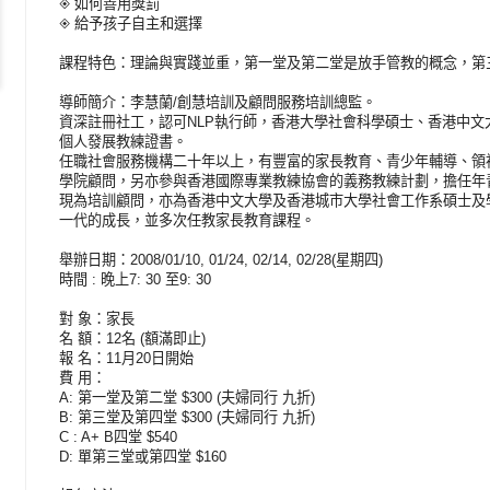
◈ 如何善用獎罰
◈ 給予孩子自主和選擇
課程特色：理論與實踐並重，第一堂及第二堂是放手管教的概念，第
導師簡介：李慧蘭/創慧培訓及顧問服務培訓總監。
資深註冊社工，認可NLP執行師，香港大學社會科學碩士、香港中
個人發展教練證書。
任職社會服務機構二十年以上，有豐富的家長教育、青少年輔導、領
學院顧問，另亦參與香港國際專業教練協會的義務教練計劃，擔任年青人的人生
現為培訓顧問，亦為香港中文大學及香港城市大學社會工作系碩士及
一代的成長，並多次任教家長教育課程。
舉辦日期：2008/01/10, 01/24, 02/14, 02/28(星期四)
時間 : 晚上7: 30 至9: 30
對 象：家長
名 額：12名 (額滿即止)
報 名：11月20日開始
費 用：
A: 第一堂及第二堂 $300 (夫婦同行 九折)
B: 第三堂及第四堂 $300 (夫婦同行 九折)
C : A+ B四堂 $540
D: 單第三堂或第四堂 $160