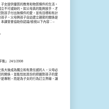
，子女提供優質的教育和物質條件的生活。
獨立不可或缺的。如父母真的能夠放手，才
是對孩子付出無條件的愛，並有目標和有計
育孩子。父母興孩子自幼建立親密的關係是
本課堂會協助你認識/檢視以下內容：--
？
 24/1/2008
女長大後成為獨立和有責任感的人，父母必
密的関係，並能恰如其份的把握對孩子的愛
不是專制，而是為子女的行為訂立界線，讓