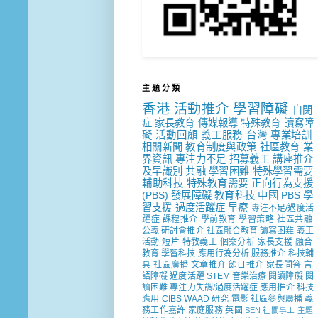
主 題 分 類
香港
活動推介
學習障礙
自閉
症
家長教育
傳媒報導
特殊教育
讀寫障
礙
活動回顧
義工服務
台灣
專業培訓
相關新聞
教育制度與政策
社區教育
業
界資訊
專注力不足
招募義工
講座推介
及早識別
共融
學習困難
特殊學習需要
輔助科技
特殊教育需要
正向行為支援
(PBS)
發展障礙
教育科技
中國
PBS
學
習支援
過度活躍症
早療
專注不足/過度活
躍症
課程推介
學前教育
學習策略
社區共融
公義
研討會推介
社區融合教育
讀寫困難
義工
活動
短片
特教義工
個案分析
家長支援
融合
教育
學習科技
應用行為分析
服務推介
科技輔
具
社區廣播
文章推介
節目推介
家長問答
言
語障礙
過度活躍
STEM
音樂治療
閱讀障礙
閱
讀困難
專注力失調/過度活躍症
應用推介
科技
應用
CIBS
WAAD
研究
電影
社區參與廣播
義
務工作嘉許
家庭服務
英國
SEN 社關事工
主題