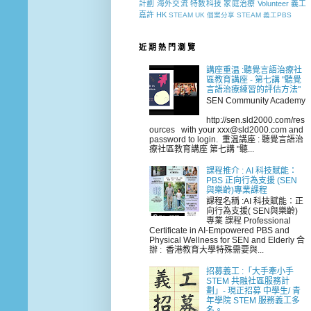
計劃
海外交流
特教科技
家庭治療
Volunteer
義工
嘉許
HK
STEAM
UK
個案分享
STEAM 義工PBS
近 期 熱 門 瀏 覽
講座重温 :聽覺言語治療社
區教育講座 - 第七講 "聽覺
言語治療練習的評估方法"
SEN Community Academy
http://sen.sld2000.com/res
ources with your xxx@sld2000.com and
password to login. 重温講座 : 聽覺言語治
療社區教育講座 第七講 "聽...
課程推介 : AI 科技賦能：
PBS 正向行為支援 (SEN
與樂齡)專業課程
課程名稱 :AI 科技賦能：正
向行為支援( SEN與樂齡)
專業 課程 Professional
Certificate in AI-Empowered PBS and
Physical Wellness for SEN and Elderly 合
辦 : 香港教育大學特殊需要與...
招募義工 :「大手牽小手
STEM 共融社區服務計
劃」- 現正招募 中學生/ 青
年學院 STEM 服務義工多
名。