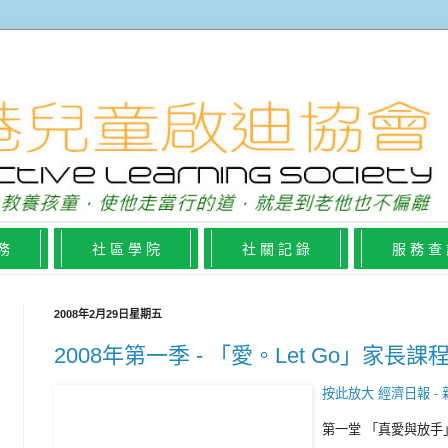
 務
社 區 學 院
社 關 記 錄
服 務 查
2008年2月29日星期五
2008年第一季 - 「愛。Let Go」家長課
按此放大 經濟日報 -
第一堂 「真愛與放手」 1