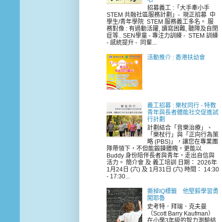
招募義工 :「大手牽小手
STEM 共融社區服務計劃」- 現正招募 中
學生/青年學院 STEM 服務義工多名。 服
務對像 : 有過動活躍, 讀寫困難, 聽障及自閉
症等.. SEN學童 - 專注力訓練 - STEM 訓練
- 感統提升 - 同輩...
活動推介 : 香港扶幼會
義工招募 : 樂杖同行 - 特教
青年與長者體能社交促進試
行計劃
計劃結合「音樂治療」、
「樂杖行」與「正向行為策
略 (PBS)」，讓您在專業團
隊帶領下，不但能鍛鍊體魄，更能以
Buddy 身份陪伴長者與青年，走出自信與
活力。 簡介會 及 義工培訓 日期： 2026年
1月24日 (六) 及 1月31日 (六) 時間： 14:30
- 17:30...
撕掉IQ標籤 他堅毅學習勇
闖耶魯
史考特．拜瑞．克夫曼
（Scott Barry Kaufman）
在小學3年級的智力測驗結