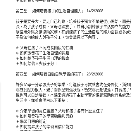
◈ 如何建立孩子的責任感
第三堂 「如何培養孩子的生活自理能力」 14/2/2008
孩子總要長大，要走自己的路，培養孩子獨立不單是從小開始，而是
長，為了孩子成長，父母必須放手，並自小訓練孩子生活獨立的能力
庭僱用外籍女傭協助家務，在訓練孩子的生活自理的能力面對或多或
子及如何給傭人與孩子分工。你會掌握以下內容：
◈ 父母在孩子不同成長階段的任務
◈ 如何激發孩子生活自理的興趣
◈ 如何給予孩子生活自理的機會
◈ 如何給傭人與孩子分工
第四堂 「如何培養自動自覺學習的孩子」 28/2/2008
許多父母十分緊張孩子的學業，每逢孩子考試默書均在旁督促，猶如
亦感到壓力很大，親子關係呈緊張狀態，衡突亦此起彼落，其實孩子
性也可以自幼培養。本課堂透過孩子主動學習的課題幫助你有系统及
生活中，你並會明白以下重點：
◈ 介定學習的責任誰屬？父母和孩子各有什麼責任？
◈ 如何引發孩子的學習動機和興趣
◈ 學習目標的訂定
◈ 如何提昇孩子的學習自信和能力