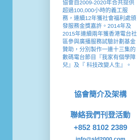
協會
自2009-2020年合共提供
超過100,000小時的義工服
務，連續12年獲社會福利處頒
發服務金獎嘉許。
2014年及
2015年連續兩年獲香港電台社
區參與廣播服務試驗計劃基金
贊助，分別製作一連十三集的
數碼電台節目『我家有個學障
兒』及『 科技改變人生』。
協會簡介及架構
聯絡我們
刊登活動
+852 8102 2389
info@sld2000.com