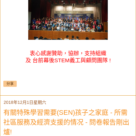
衷心感謝
贊助
，
協辦
，
支持
組織
及
台前幕後
STEM
義工
與
顧問
團隊 !
分享
2018年12月1日星期六
有關特殊學習需要(SEN)孩子之家庭 - 所需
社區服務及經濟支援的情况 - 問卷報告剛出
爐!