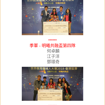
******
季軍 - 明曦共融盃第四隊
何卓麟
江子洋
鄧璟奇