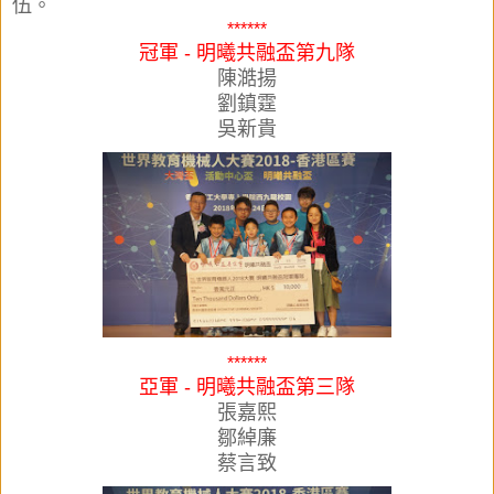
伍。
******
冠軍 - 明曦共融盃第九隊
陳澔揚
劉鎮霆
吳新貴
******
亞軍 - 明曦共融盃第三隊
張嘉熙
鄒綽廉
蔡言致