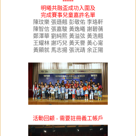
******
明曦共融盃成功入圍及
完成賽事兒童嘉許名單
陳玟樂
張遜翹
彭敬佑
李珞軒
陳智信
張嘉駿
黃逸曦
謝碧蒨
鄭澤華
劉純熙
黃溢弦
黃浩翹
王耀林
謝巧兒
黃天譽
黃心甯
黃顯就
馬志揚
張洸靕
余正陽
活動回顧 - 需要註冊義工帳戶