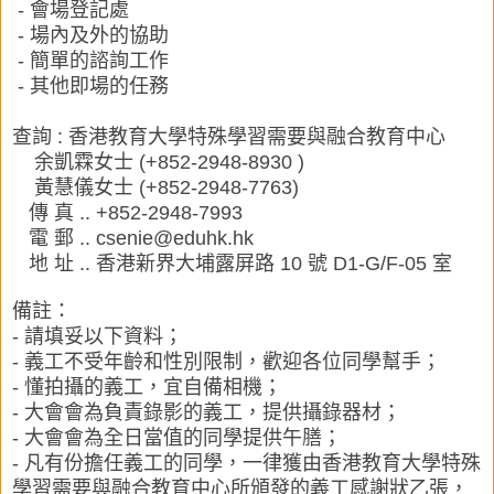
- 會場登記處
- 場內及外的協助
- 簡單的諮詢工作
- 其他即場的任務
查詢 : 香港教育大學特殊學習需要與融合教育中心
余凱霖女士 (+852-2948-8930 )
黃慧儀女士 (+852-2948-7763)
傳 真 .. +852-2948-7993
電 郵 .. csenie@eduhk.hk
地 址 .. 香港新界大埔露屏路 10 號 D1-G/F-05 室
備註：
- 請填妥以下資料；
- 義工不受年齡和性別限制，歡迎各位同學幫手；
- 懂拍攝的義工，宜自備相機；
- 大會會為負責錄影的義工，提供攝錄器材；
- 大會會為全日當值的同學提供午膳；
- 凡有份擔任義工的同學，一律獲由
香港教育大學特殊
學習需要與融合教育中心
所頒發的義工感謝狀乙張，