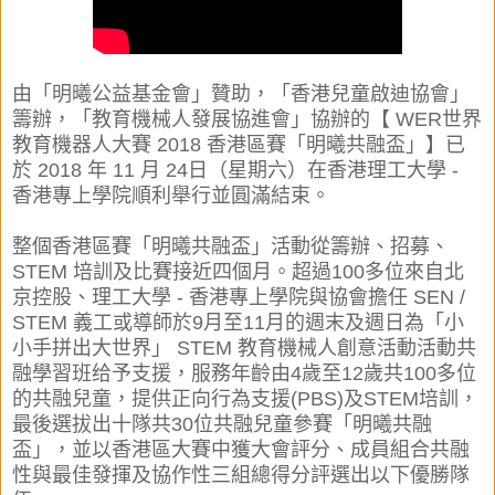
由
「明曦公益基金會
」
贊助，
「香港兒童啟迪協會
」
籌辦，
「教育機械人發展協進會」協辦的【 WER世界
教育機器人大賽 2018 香港區賽「明曦共融盃」】
已
於 2018 年 11 月 24日（星期六）
在香港理工大學 -
香港專上學院順利舉行並圓滿結束。
整個香港區賽「明曦共融盃」活動從籌辦、招募、
STEM 培訓及比賽接近四個月。超過100多位來自北
京控股、理工大學 - 香港專上學院與協會擔任 SEN /
STEM 義工或導師於9月至11月的週末及週日為「小
小手拼出大世界」 STEM 教育機械人創意活動活動共
融學習班给予支援，服務年齡由4歲至12歲共100多位
的共融兒童
，提供正向行為支援(PBS)及STEM培訓，
最後選拔出十隊共30位共融兒童參賽「明曦共融
盃」，並以香港區大賽中獲大會評分、成員組合共融
性與最佳發揮及協作性三組總得分評選出以下優勝隊