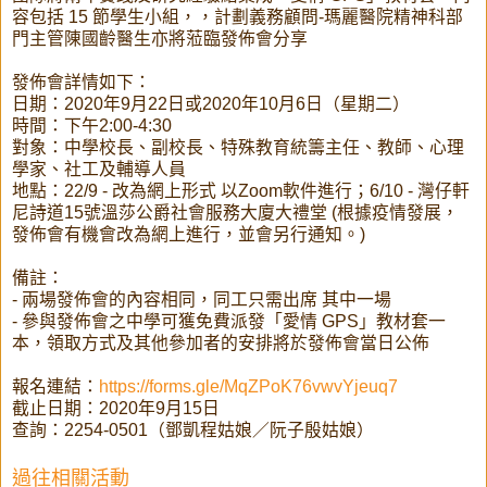
容包括 15 節學生小組
，，
計劃義務顧問-瑪麗醫院精神科部
門主管陳國齡醫生亦將蒞臨發佈會分享
發佈會詳情如下：
日期：2020年9月22日或2020年10月6日（星期二）
時間：下午2:00-4:30
對象：中學校長、副校長、特殊教育統籌主任、教師、心理
學家、社工及輔導人員
地點：22/9 - 改為網上形式 以Zoom軟件進行；
6/10 - 灣仔軒
尼詩道15號溫莎公爵社會服務大廈大禮堂 (根據疫情發展，
發佈會有機會改為網上進行，並會另行通知。)
備註：
- 兩場發佈會的內容相同，同工只需出席 其中一場
- 參與發佈會之中學可獲免費派發「愛情 GPS」教材套一
本，領取方式及其他參加者的安排將於發佈會當日公佈
報名連結：
https://forms.gle/MqZPoK76vwvYjeuq7
截止日期：2020年9月15日
查詢：2254-0501（鄧凱程姑娘／阮子殷姑娘）
過往相關活動