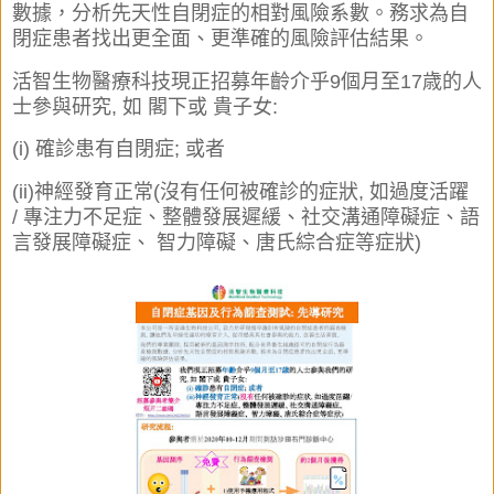
數據，分析先天性自閉症的相對風險系數。務求為自
閉症患者找出更全面、更準
確的風險評估結果。
活智生物醫療科技現正招募年齡介乎9個月至17歳的人
士參與研
究, 如 閣下或 貴子女:
(i) 確診患有自閉症; 或者
(ii)神經發育正常(沒有任何被確診的症狀, 如過度活躍
/
專注力不足症、整體發展遲緩、社交溝通障礙症、
語
言發展障礙症、 智力障礙、唐氏綜合症等症狀)