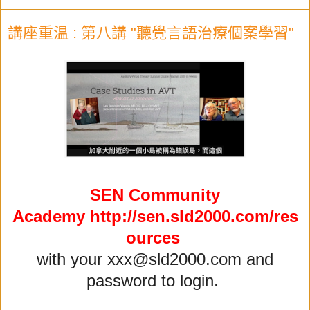
講座重温 : 第八講 "聽覺言語治療個案學習"
SEN Community
Academy
http://sen.sld2000.com/res
ources
with your xxx@sld2000.com and
password to login.