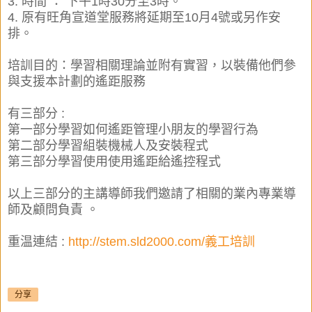
3. 時間 ： 下午1時30分至
3
時
。
4. 原有旺角宣道堂服務將延期至10月4號或另作安
排。
培訓
目的：學習相關理論並附有實習，以裝備他們參
與支援本計劃的遙距服務
有三部分 :
第一部分學習如何遙距管理小朋友的學習行為
第二部分學習組裝機械人及安裝程式
第三部分學習使用使用遙距給遙控程式
以上三部分的主講導師我們邀請了相關的業內專業導
師及顧問負責
。
重温連結 :
http://stem.sld2000.com/義工培訓
分享