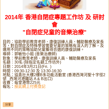
2014年 香港自閉症專題工作坊 及 研討
會
"自閉症兒童的音樂治療"
目的：協助學前教育老師、康復訓練人員、輔助醫療及家長
等，對自閉症及特殊學習需要兒童的策略有深入的了解，及
運用不同的策略協助兒童獲得合適的康復訓練。
導師
：
郭敏怡小姐 (音樂治療師)
對象：學前教育老師、康復訓練人員、輔助醫療及家長
名額：30名 (除指定名額工作坊外)
日期：2014年3月21日
(Fri. )
時間：09:30-12:30 及 13:30-16:30
地點：協青社大樓2樓B多功能活動室 (香港西灣河聖十字徑2
號 西灣河港鐵站 A & B出口)
收費：每堂港幣225元
報名：
按此網上付费登記
分享