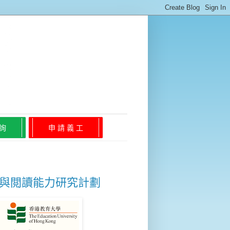
 詢
申 請 義 工
知與閲讀能力研究計劃