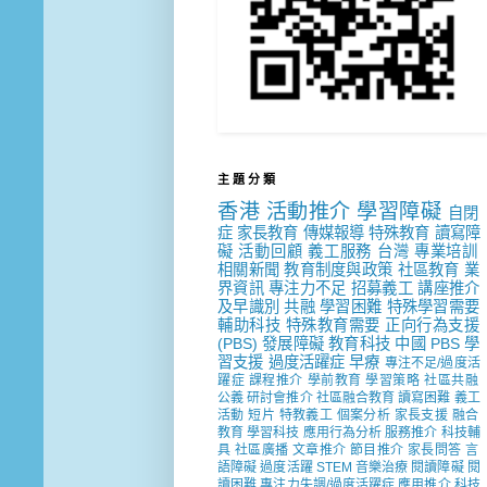
主 題 分 類
香港
活動推介
學習障礙
自閉
症
家長教育
傳媒報導
特殊教育
讀寫障
礙
活動回顧
義工服務
台灣
專業培訓
相關新聞
教育制度與政策
社區教育
業
界資訊
專注力不足
招募義工
講座推介
及早識別
共融
學習困難
特殊學習需要
輔助科技
特殊教育需要
正向行為支援
(PBS)
發展障礙
教育科技
中國
PBS
學
習支援
過度活躍症
早療
專注不足/過度活
躍症
課程推介
學前教育
學習策略
社區共融
公義
研討會推介
社區融合教育
讀寫困難
義工
活動
短片
特教義工
個案分析
家長支援
融合
教育
學習科技
應用行為分析
服務推介
科技輔
具
社區廣播
文章推介
節目推介
家長問答
言
語障礙
過度活躍
STEM
音樂治療
閱讀障礙
閱
讀困難
專注力失調/過度活躍症
應用推介
科技