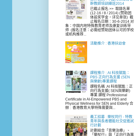
幹教師培訓練班2014
已截止报名 >> 取錄名單
(12-16 / 8 / 2014) (赞助团
体設奖学金，详见单张) 截
止報名日期：30-6-2014 对
象：中国内地特殊教育老师及康复训练导
师 (报名注意：必需经赞助团体认可的学校
或机构推荐...
活動推介 : 香港扶幼會
課程推介 : AI 科技賦能：
PBS 正向行為支援 (SEN
與樂齡)專業課程
課程名稱 :AI 科技賦能：正
向行為支援( SEN與樂齡)
專業 課程 Professional
Certificate in AI-Empowered PBS and
Physical Wellness for SEN and Elderly 合
辦 : 香港教育大學特殊需要與...
義工招募 : 樂杖同行 - 特教
青年與長者體能社交促進試
行計劃
計劃結合「音樂治療」、
「樂杖行」與「正向行為策