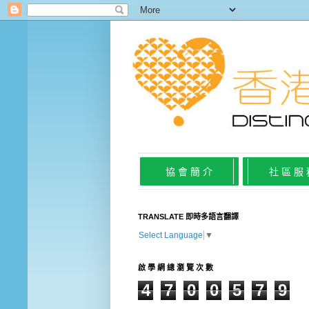
協 會 簡 介
社 區 服
TRANSLATE 即時多語言翻譯
Select Language
▼
啟 學 網 總 瀏 覽 次 數
4
7
0
0
5
7
9