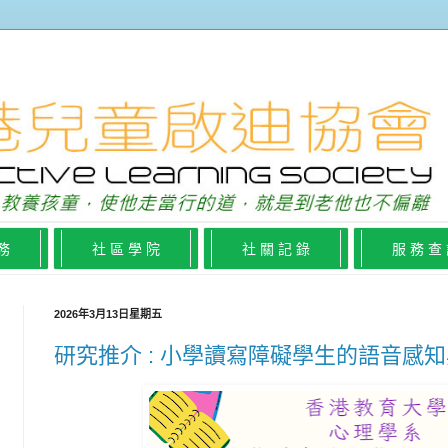
 務
社 區 學 院
社 關 記 錄
服 務 查
2026年3月13日星期五
研究推介 : 小學讀寫障礙學生的語音感