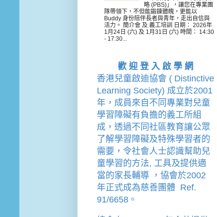
略 (PBS)」，讓您在專業團
隊帶領下，不但能鍛鍊體魄，更能以
Buddy 身份陪伴長者與青年，走出自信與
活力。 簡介會 及 義工培訓 日期： 2026年
1月24日 (六) 及 1月31日 (六) 時間： 14:30
- 17:30...
歡 迎 登 入 啟 學 網
香港兒童啟迪協會 ( Distinctive 
Learning Society) 成立於2001
年，成員來自不同專業對兒童
學習障礙有負擔的
義工
所組
成，透過不同社區教育讓公眾
了解學習障礙及特殊學習者的
需要，令社會人士認識幫助兒
童學習的方法, 工具及提供適
當的家長輔導 
，
協會
於2002
年
正式成為慈善團體  Ref. 
91/6658。