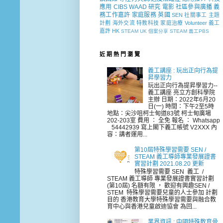
應用
CIBS
WAAD
研究
電影
社區參與廣播
義
務工作嘉許
家庭服務
英國
SEN 社關事工
主題
計劃
海外交流
特教科技
家庭治療
Volunteer
義工
嘉許
HK
STEAM
UK
個案分享
STEAM 義工PBS
近 期 熱 門 瀏 覽
義工講座 : 玩出正向行為提
昇學習力
玩出正向行為提昇學習力--
義工講座 亮立方創科學院
主辦 日期：2022年6月20
日(一) 時間：下午2至5時
地點：尖沙咀柯士甸道83號 柯士甸廣場
202-203室 費用 ： 全免 報名 ： Whatsapp
54442939 寫上閣下義工帳號 V2XXX 內
容：講者運用...
第10屆特殊學習需要 SEN /
STEAM 義工導師專業發展證書
實習計劃 2021.08.20 更新
特殊學習需要 SEN 義工 /
STEAM 義工導師 專業發展證書實習計劃
(第10屆) 名額有限 ， 歡迎有興趣SEN /
STEM 特殊學習需要兒童的人士參加 計劃
目的 香港教育大學特殊學習需要與融合教
育中心與香港兒童啟迪協會 為回...
業界資訊 : 中國特殊教育骨