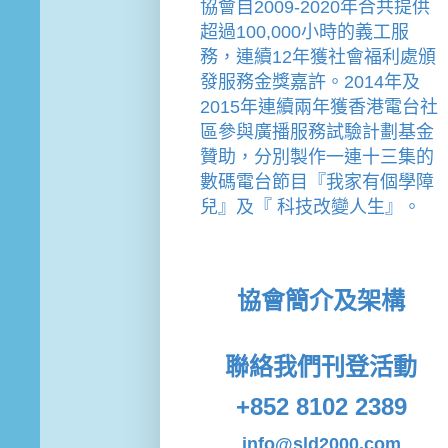
協會
自2009-2020年合共提供
超過100,000小時的義工服
務，連續12年獲社會福利處頒
發服務金獎嘉許。
2014年及
2015年連續兩年獲香港電台社
區參與廣播服務試驗計劃基金
贊助，分別製作一連十三集的
數碼電台節目『我家有個學障
兒』及『 科技改變人生』。
協會簡介及架構
聯絡我們
刊登活動
+852 8102 2389
info@sld2000.com