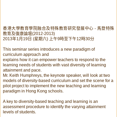
香港大學教育學院融合及特殊教育研究發展中心 - 馬登特殊
教育及復康論壇(2012-2013)
2013年1月19日 (星期六) 上午9時至下午12時30分
This seminar series introduces a new paradigm of
curriculum approach and
explains how it can empower teachers to respond to the
learning needs of students with vast diversity of learning
attainment and pace.
Mr. Keith Humphreys, the keynote speaker, will look at two
models of diversity-based curriculum and set the scene for a
pilot project to implement the new teaching and learning
paradigm in Hong Kong schools.
A key to diversity-based teaching and learning is an
assessment procedure to identify the varying attainment
levels of students.