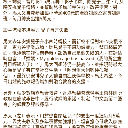
校。她說，曾月花1.5萬元聘「影子老師」陪兒子上課，可及
時安撫兒子情緒，並幫助兒子增加專注力，改善學習。另
外，馬太又自費參加每小時逾400元的治療訓練及家長訓練
班，每月總支出達5萬元。
讀主流校不堪壓力 兒子自言失敗
馬太去年安排兒子升小四時轉校，而新校不但對SEN支援不
足，更力谷學業成績。她見兒子不堪功課壓力，整日愁眉苦
面，憶述他在評估問卷時，認為自己是個失敗的人，在評估
時自言：「媽媽，My golden age has passed（我的黃金歲
月已經過去了）。」馬太回想時仍一臉憂心，並指現時最大
心願是兒子有正常社交生活，「唔想佢大個咗仲孤獨一
個」，最終仍安排兒子入讀自閉症伙伴學校。馬太希望，今
日出爐的施政報告增加對融合教育的支援。
另外，就少數族裔融合教育，香港融樂會總幹事王惠芬則盼
政府在施政報告中，履行政綱的承諾，制定「中文為第二語
言」的課程及評核標準。
馬太（左）表示，用於患自閉症兒子的支出一度達每月5萬
元，靠丈夫收入及多年積蓄勉強維持，坦言擔心低收入家庭
面對同樣情况「真係唔知點算」，希望政府增撥相關資源。