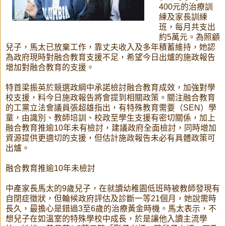
400元的治療訓
練及家長訓練
班，每月共支出
約5萬元。為照顧
兒子，馬太已放棄工作，靠丈夫收入及多年積蓄維持，她認
為政府現時對融合教育支援不足，希望今日出爐的施政報告
增加對融合教育的支援。
特首梁振英於競選政綱中承諾檢討融合教育成效，加強對學
校支援，料今日施政報告將會提到相關政策。關注融合教育
的工黨立法會議員張超雄指出，有特殊教育需要（SEN）學
童，由識別、教師培訓、校政至學生支援有密切關係，加上
融合教育推逾10年未有檢討，建議政府全面檢討，同時增加
資源提供更適切的支援，但估計施政報告未必有具體政策可
出爐。
融合教育推逾10年未檢討
中產家長馬太的9歲兒子，在就讀幼稚園低班時被教師發現有
自閉症徵狀，但輪候政府評估及診斷一等21個月，她說需時
長久，最擔心是錯過3至6歲的治療黃金時機。馬太表示，不
想兒子在如溫室的特殊學校中成長，於是讓他入讀主流學