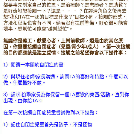
都要事先制定自己的位置。是治療師？是志願者？是助教？
是好奇地想接觸一下？還是． ． ． ？在認清角色之後再去
想“我和TA在一起的目標是什麼？”目標不同，接觸的形式、
方法和程度也會有不同。倘若沒有提前準備，好心很可能會
壞事，想幫忙可能會“越幫越忙”。
無論你是義工，獻愛心者，上崗前教師，還是由於其它原
因，你需要接觸自閉症者（兒童/青少年/成人）。第一次接觸
的目的都應該是建立感情。接觸之前希望你會以下幾件事：
1）閱讀一本關於自閉症的書
2）與現任老師/家長溝通，詢問TA的喜好和特點，什麼可以
做，什麼最好不做。
3）請求老師/家長為你保留一個TA喜歡的東西/活動，直到你
出現，由你給TA。
在第一次接觸自閉症兒童嘗試做到以下幾點：
1）記住自閉症兒童首先是孩子，不是怪物