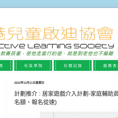
 務
社 區 學 院
社 關 記 錄
服 務 查
2022年12月11日星期日
計劃推介 : 居家遊戲介入計劃-家庭輔助
名額、報名從速)