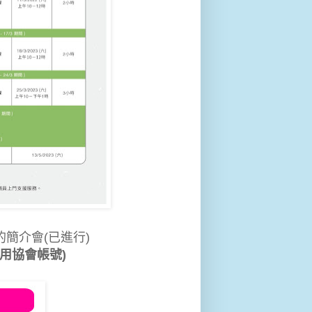
的簡介會(已進行)
用
協會
帳號
)