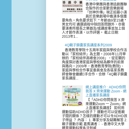
香港中樂團與香港話劇團聯
合製作的合家歡音樂劇場
「封神外傳」現正招募小演
員於音樂劇場中擔演多個重
要角色。角色要求如下: * 年齡由9至15歲 *
男女均可 遴選過程中除回答問題外，亦需
要演奏所擅長之樂器及/或講故事並加上個
人才藝作表演，以作評選。 截止日期:
2013年1...
4Q親子錦囊家長講座系列2009
香港教育學院十五周年家庭與學校合作活
動以「家校結伴」為主題。2008年11月舉
辦的「家校結伴高峰會2008」，從宏觀的
角度探討香港家庭與學校結為夥伴的前景
與路向。2009年，香港教育學院(教院)、
家庭與學校合作事宜委員會及各區家長教
師會聯會繼續手合作，合辦「4Q親子錦囊
家長講座...
網上講座推介 : ADHD你問
我答 X 齊來運動 Zoom - 網
上直播家長講座
【「ADHD你問我答 X 齊
來運動Zoom 一 Zoom」網
上直播家長講座】 如何用
運動協助ADHD孩子？ 運動也可以促進親
子間的關係？怎樣的運動才可以令ADHD孩
子得益 ？ 內容： 1. 專家分享及疑難解答 2.
親子運動示範 嘉賓講者： - 香港中文大學
體育運動科學系沈劍威...