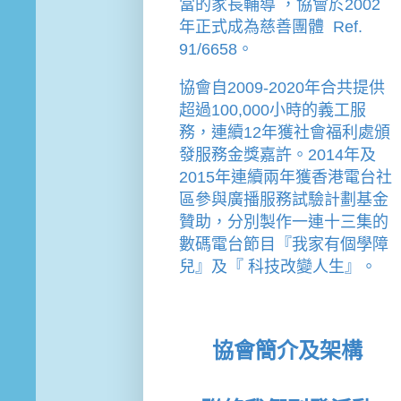
當的家長輔導 
，
協會
於2002
年
正式成為慈善團體  Ref. 
91/6658。
協會
自2009-2020年合共提供
超過100,000小時的義工服
務，連續12年獲社會福利處頒
發服務金獎嘉許。
2014年及
2015年連續兩年獲香港電台社
區參與廣播服務試驗計劃基金
贊助，分別製作一連十三集的
數碼電台節目『我家有個學障
兒』及『 科技改變人生』。
協會簡介及架構