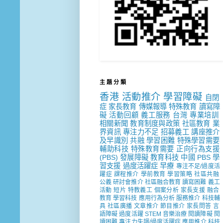
主 題 分 類
香港
活動推介
學習障礙
自閉
症
家長教育
傳媒報導
特殊教育
讀寫障
礙
活動回顧
義工服務
台灣
專業培訓
相關新聞
教育制度與政策
社區教育
業
界資訊
專注力不足
招募義工
講座推介
及早識別
共融
學習困難
特殊學習需要
輔助科技
特殊教育需要
正向行為支援
(PBS)
發展障礙
教育科技
中國
PBS
學
習支援
過度活躍症
早療
專注不足/過度活
躍症
課程推介
學前教育
學習策略
社區共融
公義
研討會推介
社區融合教育
讀寫困難
義工
活動
短片
特教義工
個案分析
家長支援
融合
教育
學習科技
應用行為分析
服務推介
科技輔
具
社區廣播
文章推介
節目推介
家長問答
言
語障礙
過度活躍
STEM
音樂治療
閱讀障礙
閱
讀困難
專注力失調/過度活躍症
應用推介
科技