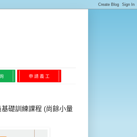
 詢
申 請 義 工
員基礎訓練課程 (尚餘小量