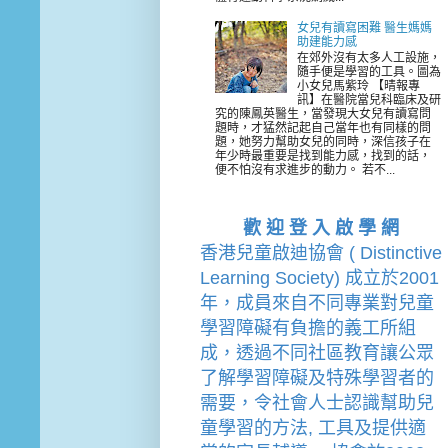
女兒有讀寫困難 醫生媽媽
助建能力感
在郊外沒有太多人工設施，
隨手便是學習的工具。圖為
小女兒馬紫玲 【晴報專
訊】在醫院當兒科臨床及研
究的陳鳳英醫生，當發現大女兒有讀寫問
題時，才猛然記起自己當年也有同樣的問
題，她努力幫助女兒的同時，深信孩子在
年少時最重要是找到能力感，找到的話，
便不怕沒有求進步的動力。 若不...
歡 迎 登 入 啟 學 網
香港兒童啟迪協會 ( Distinctive 
Learning Society) 成立於2001
年，成員來自不同專業對兒童
學習障礙有負擔的
義工
所組
成，透過不同社區教育讓公眾
了解學習障礙及特殊學習者的
需要，令社會人士認識幫助兒
童學習的方法, 工具及提供適