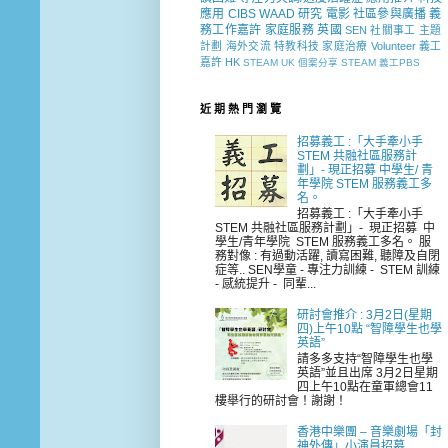
應用
CIBS
WAAD
研究
電影
社區參與廣播
義
務工作嘉許
家庭服務
英國
SEN 社關事工
主題
計劃
海外交流
特教科技
家庭治療
Volunteer
義工
嘉許
HK
STEAM
UK
個案分享
STEAM 義工PBS
近 期 熱 門 瀏 覽
招募義工 :「大手牽小手
STEM 共融社區服務計
劃」- 現正招募 中學生/ 青
年學院 STEM 服務義工多
名。
招募義工 :「大手牽小手
STEM 共融社區服務計劃」- 現正招募 中
學生/青年學院 STEM 服務義工多名。 服
務對像 : 有過動活躍, 讀寫困難, 聽障及自閉
症等.. SEN學童 - 專注力訓練 - STEM 訓練
- 感統提升 - 同輩...
研討會推介 : 3月2日(星期
四)上午10點 “智障學生也學
英語”
請多多支持“智障學生也學
英語”並且出席 3月2日星期
四上午10點在童軍總會11
樓舉行的研討會！謝謝！
香港中樂團 – 音樂劇場「封
神外傳」小演員招募