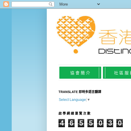
協 會 簡 介
社 區 服
TRANSLATE 即時多語言翻譯
Select Language
▼
啟 學 網 總 瀏 覽 次 數
4
6
5
5
0
3
0