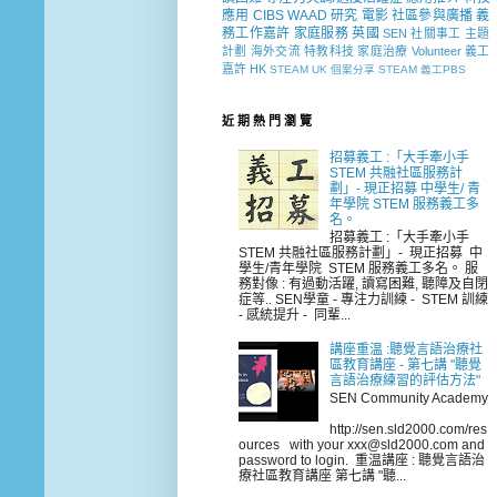
應用
CIBS
WAAD
研究
電影
社區參與廣播
義
務工作嘉許
家庭服務
英國
SEN 社關事工
主題
計劃
海外交流
特教科技
家庭治療
Volunteer
義工
嘉許
HK
STEAM
UK
個案分享
STEAM 義工PBS
近 期 熱 門 瀏 覽
招募義工 :「大手牽小手
STEM 共融社區服務計
劃」- 現正招募 中學生/ 青
年學院 STEM 服務義工多
名。
招募義工 :「大手牽小手
STEM 共融社區服務計劃」- 現正招募 中
學生/青年學院 STEM 服務義工多名。 服
務對像 : 有過動活躍, 讀寫困難, 聽障及自閉
症等.. SEN學童 - 專注力訓練 - STEM 訓練
- 感統提升 - 同輩...
講座重温 :聽覺言語治療社
區教育講座 - 第七講 "聽覺
言語治療練習的評估方法"
SEN Community Academy
http://sen.sld2000.com/res
ources with your xxx@sld2000.com and
password to login. 重温講座 : 聽覺言語治
療社區教育講座 第七講 "聽...