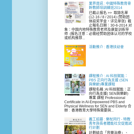
業界資訊 : 中國特殊教育骨
幹教師培訓練班2014
已截止报名 >> 取錄名單
(12-16 / 8 / 2014) (赞助团
体設奖学金，详见单张) 截
止報名日期：30-6-2014 对
象：中国内地特殊教育老师及康复训练导
师 (报名注意：必需经赞助团体认可的学校
或机构推荐...
活動推介 : 香港扶幼會
課程推介 : AI 科技賦能：
PBS 正向行為支援 (SEN
與樂齡)專業課程
課程名稱 :AI 科技賦能：正
向行為支援( SEN與樂齡)
專業 課程 Professional
Certificate in AI-Empowered PBS and
Physical Wellness for SEN and Elderly 合
辦 : 香港教育大學特殊需要與...
義工招募 : 樂杖同行 - 特教
青年與長者體能社交促進試
行計劃
計劃結合「音樂治療」、