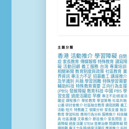
主 題 分 類
香港
活動推介
學習障礙
自閉
症
家長教育
傳媒報導
特殊教育
讀寫障
礙
活動回顧
義工服務
台灣
專業培訓
相關新聞
教育制度與政策
社區教育
業
界資訊
專注力不足
招募義工
講座推介
及早識別
共融
學習困難
特殊學習需要
輔助科技
特殊教育需要
正向行為支援
(PBS)
發展障礙
教育科技
中國
PBS
學
習支援
過度活躍症
早療
專注不足/過度活
躍症
課程推介
學前教育
學習策略
社區共融
公義
研討會推介
社區融合教育
讀寫困難
義工
活動
短片
特教義工
個案分析
家長支援
融合
教育
學習科技
應用行為分析
服務推介
科技輔
具
社區廣播
文章推介
節目推介
家長問答
言
語障礙
過度活躍
STEM
音樂治療
閱讀障礙
閱
讀困難
專注力失調/過度活躍症
應用推介
科技