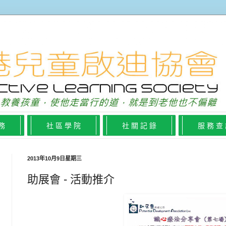
 務
社 區 學 院
社 關 記 錄
服 務 查
2013年10月9日星期三
助展會 - 活動推介