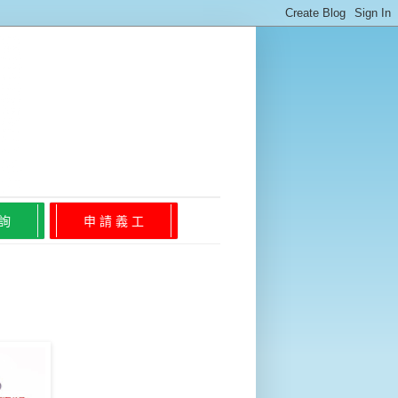
 詢
申 請 義 工