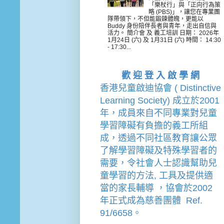
「樂杖行」與「正向行為策
略 (PBS)」，讓您在專業團
隊帶領下，不但能鍛鍊體魄，更能以
Buddy 身份陪伴長者與青年，走出自信與
活力。 簡介會 及 義工培訓 日期： 2026年
1月24日 (六) 及 1月31日 (六) 時間： 14:30
- 17:30...
歡 迎 登 入 啟 學 網
香港兒童啟迪協會 ( Distinctive 
Learning Society) 成立於2001
年，成員來自不同專業對兒童
學習障礙有負擔的
義工
所組
成，透過不同社區教育讓公眾
了解學習障礙及特殊學習者的
需要，令社會人士認識幫助兒
童學習的方法, 工具及提供適
當的家長輔導 
，
協會
於2002
年
正式成為慈善團體  Ref. 
91/6658。