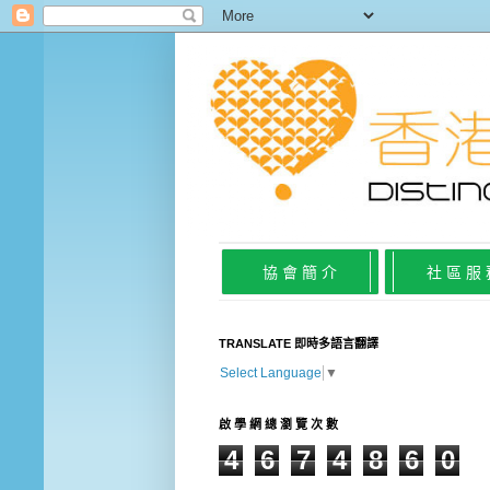
協 會 簡 介
社 區 服
TRANSLATE 即時多語言翻譯
Select Language
▼
啟 學 網 總 瀏 覽 次 數
4
6
7
4
8
6
0