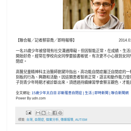
【聯合報╱記者蔡容喬╱即時報導】 2014.01.23 0
一名15歲少年被發現有社交溝通障礙，但因智能正常，在成績、生
開始好奇，經常在學校向女同學要臉書帳號，有次更不小心摸到女同
閉症。
高醫兒童精神科主治醫師劉黛玲指出，高功能自閉症屬泛自閉症的一
刻板的行為、興趣和活動。因這類患者智商正常，語言和動作能力發
子到青少年時期才被診斷出來，須透過持續練習學會察言觀色，才能
全文網址:
15歲少年太白目 診斷罹患自閉症 | 生活 | 即時新聞 | 聯合新聞網
Power By udn.com
標籤:
台灣
,
自閉症
,
個案分析
,
傳媒報導
,
AUTISM