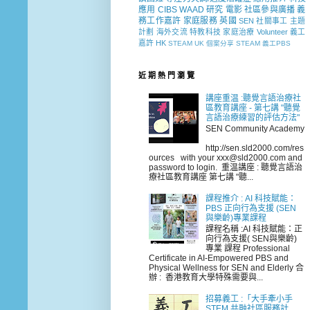
應用
CIBS
WAAD
研究
電影
社區參與廣播
義
務工作嘉許
家庭服務
英國
SEN 社關事工
主題
計劃
海外交流
特教科技
家庭治療
Volunteer
義工
嘉許
HK
STEAM
UK
個案分享
STEAM 義工PBS
近 期 熱 門 瀏 覽
講座重温 :聽覺言語治療社
區教育講座 - 第七講 "聽覺
言語治療練習的評估方法"
SEN Community Academy
http://sen.sld2000.com/res
ources with your xxx@sld2000.com and
password to login. 重温講座 : 聽覺言語治
療社區教育講座 第七講 "聽...
課程推介 : AI 科技賦能：
PBS 正向行為支援 (SEN
與樂齡)專業課程
課程名稱 :AI 科技賦能：正
向行為支援( SEN與樂齡)
專業 課程 Professional
Certificate in AI-Empowered PBS and
Physical Wellness for SEN and Elderly 合
辦 : 香港教育大學特殊需要與...
招募義工 :「大手牽小手
STEM 共融社區服務計