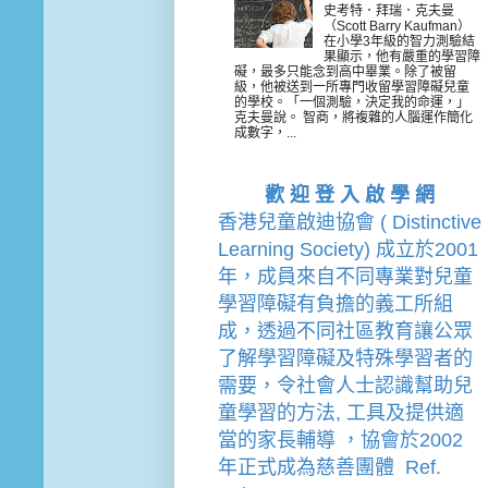
史考特．拜瑞．克夫曼
（Scott Barry Kaufman）
在小學3年級的智力測驗結
果顯示，他有嚴重的學習障
礙，最多只能念到高中畢業。除了被留
級，他被送到一所專門收留學習障礙兒童
的學校。「一個測驗，決定我的命運，」
克夫曼說。 智商，將複雜的人腦運作簡化
成數字，...
歡 迎 登 入 啟 學 網
香港兒童啟迪協會 ( Distinctive 
Learning Society) 成立於2001
年，成員來自不同專業對兒童
學習障礙有負擔的
義工
所組
成，透過不同社區教育讓公眾
了解學習障礙及特殊學習者的
需要，令社會人士認識幫助兒
童學習的方法, 工具及提供適
當的家長輔導 
，
協會
於2002
年
正式成為慈善團體  Ref. 