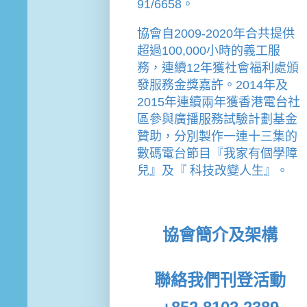
91/6658。
協會
自2009-2020年合共提供
超過100,000小時的義工服
務，連續12年獲社會福利處頒
發服務金獎嘉許。
2014年及
2015年連續兩年獲香港電台社
區參與廣播服務試驗計劃基金
贊助，分別製作一連十三集的
數碼電台節目『我家有個學障
兒』及『 科技改變人生』。
協會簡介及架構
聯絡我們
刊登活動