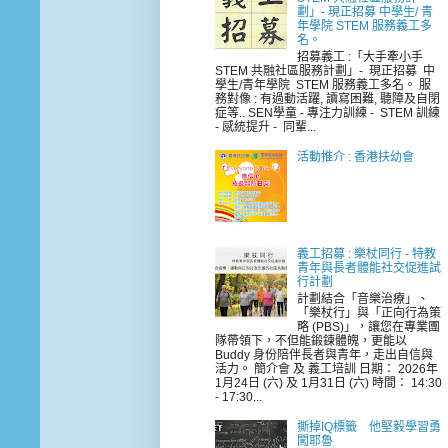
劃」- 現正招募 中學生/ 青
年學院 STEM 服務義工多
名。
招募義工 :「大手牽小手
STEM 共融社區服務計劃」- 現正招募 中
學生/青年學院 STEM 服務義工多名。 服
務對像 : 有過動活躍, 讀寫困難, 聽障及自閉
症等.. SEN學童 - 專注力訓練 - STEM 訓練
- 感統提升 - 同輩...
活動推介 : 香港扶幼會
義工招募 : 樂杖同行 - 特教
青年與長者體能社交促進試
行計劃
計劃結合「音樂治療」、
「樂杖行」與「正向行為策
略 (PBS)」，讓您在專業團
隊帶領下，不但能鍛鍊體魄，更能以
Buddy 身份陪伴長者與青年，走出自信與
活力。 簡介會 及 義工培訓 日期： 2026年
1月24日 (六) 及 1月31日 (六) 時間： 14:30
- 17:30...
撕掉IQ標籤 他堅毅學習勇
闖耶魯