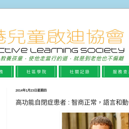
 務
社 區 學 院
社 關 記 錄
服 務 查
2014年1月23日星期四
高功能自閉症患者 : 智商正常，語言和