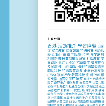
主 題 分 類
香港
活動推介
學習障礙
自閉
症
家長教育
傳媒報導
特殊教育
讀寫障
礙
活動回顧
義工服務
台灣
專業培訓
相關新聞
教育制度與政策
社區教育
業
界資訊
專注力不足
招募義工
講座推介
及早識別
共融
學習困難
特殊學習需要
輔助科技
特殊教育需要
正向行為支援
(PBS)
發展障礙
教育科技
中國
PBS
學
習支援
過度活躍症
早療
專注不足/過度活
躍症
課程推介
學前教育
學習策略
社區共融
公義
研討會推介
社區融合教育
讀寫困難
義工
活動
短片
特教義工
個案分析
家長支援
融合
教育
學習科技
應用行為分析
服務推介
科技輔
具
社區廣播
文章推介
節目推介
家長問答
言
語障礙
過度活躍
STEM
音樂治療
閱讀障礙
閱
讀困難
專注力失調/過度活躍症
應用推介
科技