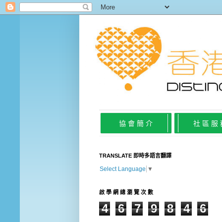
協 會 簡 介
社 區 服
TRANSLATE 即時多語言翻譯
Select Language
▼
啟 學 網 總 瀏 覽 次 數
4
6
7
9
8
4
6