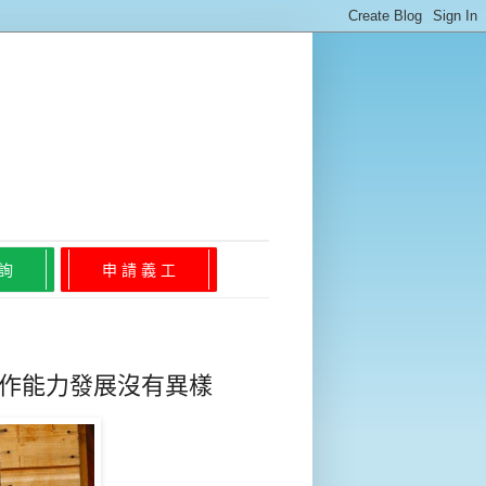
 詢
申 請 義 工
動作能力發展沒有異樣