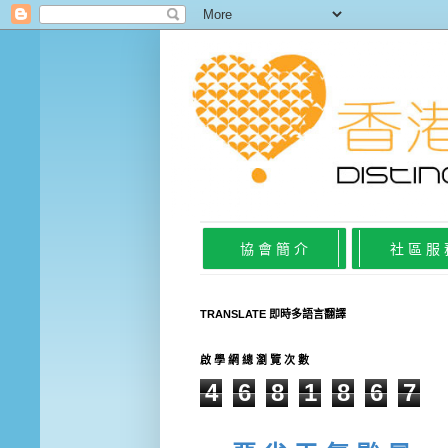
協 會 簡 介
社 區 服
TRANSLATE 即時多語言翻譯
啟 學 網 總 瀏 覽 次 數
4
6
8
1
8
6
7