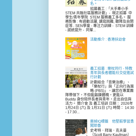
名。
招募義工 :「大手牽小手
STEM 共融社區服務計劃」- 現正招募 中
學生/青年學院 STEM 服務義工多名。 服
務對像 : 有過動活躍, 讀寫困難, 聽障及自閉
症等.. SEN學童 - 專注力訓練 - STEM 訓練
- 感統提升 - 同輩...
活動推介 : 香港扶幼會
義工招募 : 樂杖同行 - 特教
青年與長者體能社交促進試
行計劃
計劃結合「音樂治療」、
「樂杖行」與「正向行為策
略 (PBS)」，讓您在專業團
隊帶領下，不但能鍛鍊體魄，更能以
Buddy 身份陪伴長者與青年，走出自信與
活力。 簡介會 及 義工培訓 日期： 2026年
1月24日 (六) 及 1月31日 (六) 時間： 14:30
- 17:30...
撕掉IQ標籤 他堅毅學習勇
闖耶魯
史考特．拜瑞．克夫曼
（Scott Barry Kaufman）