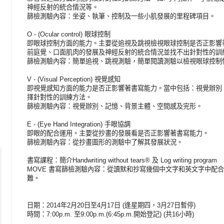
神經反射的統合情況等。
篩檢測驗內容：坐姿、執筆、控制及一些小肌發展的里程碑項目。
O - (Ocular control) 眼球控制
即眼球控制方面的能力。主要從追視及跳視檢視眼球控制是否正影響
前庭覺、口面肌肉的發展及神經反射的統合情況並找不出針對性的訓
篩檢測驗內容：簡單追視、跳視測驗，簡單閱讀測驗以檢視眼球控制
V - (Visual Perception) 視覺感知
即視覺感知方面的能力是否正影響著書寫能力。當中包括：視覺辦別
擇針對性的訓練方法。
篩檢測驗內容：視覺辦別、記憶、背景主體、空間感及完形。
E - (Eye Hand Integration) 手眼協調
即眼的配合運用。主要從抄畫的發展看是否正影響著書寫能力。
篩檢測驗內容：從抄畫圖形的測驗中了解其發展狀況。
書寫課程：簡介Handwriting without tears® 及 Log writing
MOVE 書寫篩檢測驗內容：從讀默和抄寫幾個中文字和英文字中配合上
難。
日期：2014年2月20日至4月17日 (逢星期四，3月27日暫停)
時間：7:00p.m. 至9:00p.m.(6:45p.m.開始登記) (共16小時)