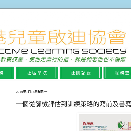
 務
社 區 學 院
社 關 記 錄
服 務 查
2014年1月13日星期一
一個從篩檢評估到訓練策略的寫前及書