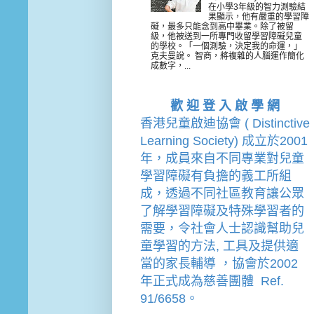
在小學3年級的智力測驗結
果顯示，他有嚴重的學習障
礙，最多只能念到高中畢業。除了被留
級，他被送到一所專門收留學習障礙兒童
的學校。「一個測驗，決定我的命運，」
克夫曼說。 智商，將複雜的人腦運作簡化
成數字，...
歡 迎 登 入 啟 學 網
香港兒童啟迪協會 ( Distinctive 
Learning Society) 成立於2001
年，成員來自不同專業對兒童
學習障礙有負擔的
義工
所組
成，透過不同社區教育讓公眾
了解學習障礙及特殊學習者的
需要，令社會人士認識幫助兒
童學習的方法, 工具及提供適
當的家長輔導 
，
協會
於2002
年
正式成為慈善團體  Ref. 
91/6658。