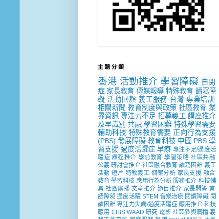
主 題 分 類
香港
活動推介
學習障礙
自閉
症
家長教育
傳媒報導
特殊教育
讀寫障
礙
活動回顧
義工服務
台灣
專業培訓
相關新聞
教育制度與政策
社區教育
業
界資訊
專注力不足
招募義工
講座推介
及早識別
共融
學習困難
特殊學習需要
輔助科技
特殊教育需要
正向行為支援
(PBS)
發展障礙
教育科技
中國
PBS
學
習支援
過度活躍症
早療
專注不足/過度活
躍症
課程推介
學前教育
學習策略
社區共融
公義
研討會推介
社區融合教育
讀寫困難
義工
活動
短片
特教義工
個案分析
家長支援
融合
教育
學習科技
應用行為分析
服務推介
科技輔
具
社區廣播
文章推介
節目推介
家長問答
言
語障礙
過度活躍
STEM
音樂治療
閱讀障礙
閱
讀困難
專注力失調/過度活躍症
應用推介
科技
應用
CIBS
WAAD
研究
電影
社區參與廣播
義