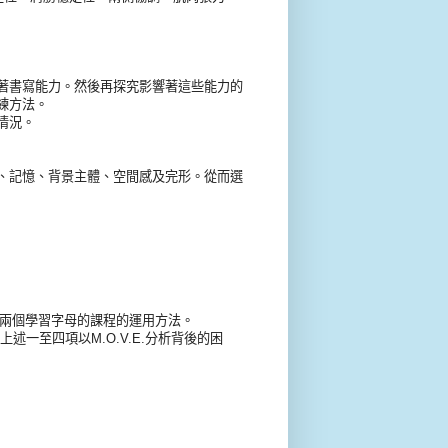
著書寫能力。然後再探究影響著這些能力的
練方法。
情況。
、記憶、背景主體、空間感及完形。從而選
 program 兩個學習字母的課程的運用方法。
述一至四項以M.O.V.E.分析背後的困