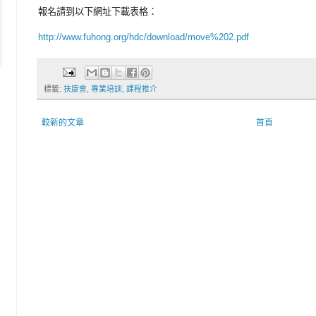
報名請到以下網址下載表格：
http://www.fuhong.org/hdc/download/move%202.pdf
標籤:
扶康會
,
專業培訓
,
課程推介
較新的文章
首頁