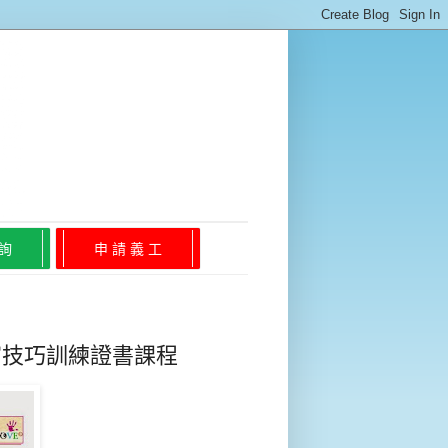
 詢
申 請 義 工
寫技巧訓練證書課程