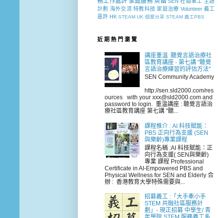
務工作嘉許
家庭服務
英國
SEN 社關事工
主題
計劃
海外交流
特教科技
家庭治療
Volunteer
義工
嘉許
HK
STEAM
UK
個案分享
STEAM 義工PBS
近 期 熱 門 瀏 覽
講座重温 :聽覺言語治療社
區教育講座 - 第七講 "聽覺
言語治療練習的評估方法"
SEN Community Academy
http://sen.sld2000.com/res
ources with your xxx@sld2000.com and
password to login. 重温講座 : 聽覺言語治
療社區教育講座 第七講 "聽...
課程推介 : AI 科技賦能：
PBS 正向行為支援 (SEN
與樂齡)專業課程
課程名稱 :AI 科技賦能：正
向行為支援( SEN與樂齡)
專業 課程 Professional
Certificate in AI-Empowered PBS and
Physical Wellness for SEN and Elderly 合
辦 : 香港教育大學特殊需要與...
招募義工 :「大手牽小手
STEM 共融社區服務計
劃」- 現正招募 中學生/ 青
年學院 STEM 服務義工多