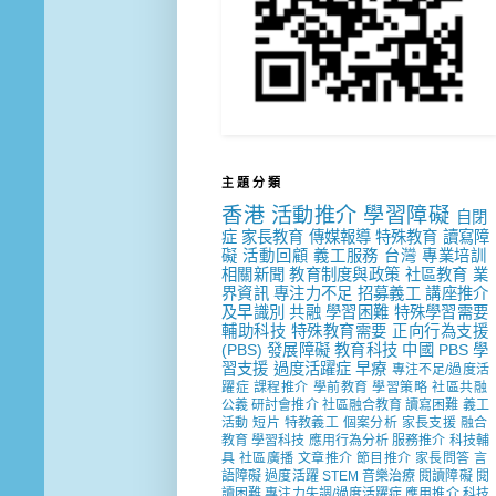
主 題 分 類
香港
活動推介
學習障礙
自閉
症
家長教育
傳媒報導
特殊教育
讀寫障
礙
活動回顧
義工服務
台灣
專業培訓
相關新聞
教育制度與政策
社區教育
業
界資訊
專注力不足
招募義工
講座推介
及早識別
共融
學習困難
特殊學習需要
輔助科技
特殊教育需要
正向行為支援
(PBS)
發展障礙
教育科技
中國
PBS
學
習支援
過度活躍症
早療
專注不足/過度活
躍症
課程推介
學前教育
學習策略
社區共融
公義
研討會推介
社區融合教育
讀寫困難
義工
活動
短片
特教義工
個案分析
家長支援
融合
教育
學習科技
應用行為分析
服務推介
科技輔
具
社區廣播
文章推介
節目推介
家長問答
言
語障礙
過度活躍
STEM
音樂治療
閱讀障礙
閱
讀困難
專注力失調/過度活躍症
應用推介
科技