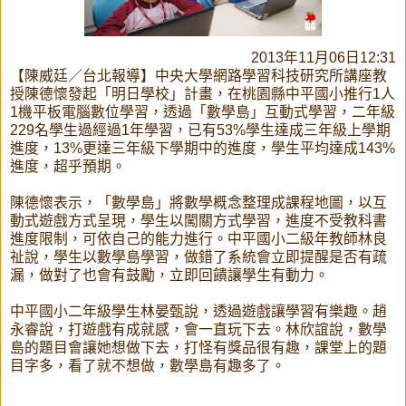
2013年11月06日12:31
【陳威廷／台北報導】中央大學網路學習科技研究所講座教
授陳德懷發起「明日學校」計畫，在桃園縣中平國小推行1人
1機平板電腦數位學習，透過「數學島」互動式學習，二年級
229名學生過經過1年學習，已有53%學生達成三年級上學期
進度，13%更達三年級下學期中的進度，學生平均達成143%
進度，超乎預期。
陳德懷表示，「數學島」將數學概念整理成課程地圖，以互
動式遊戲方式呈現，學生以闖關方式學習，進度不受教科書
進度限制，可依自己的能力進行。中平國小二級年教師林良
祉說，學生以數學島學習，做錯了系統會立即提醒是否有疏
漏，做對了也會有鼓勵，立即回饋讓學生有動力。
中平國小二年級學生林晏甄說，透過遊戲讓學習有樂趣。趙
永睿說，打遊戲有成就感，會一直玩下去。林欣誼說，數學
島的題目會讓她想做下去，打怪有獎品很有趣，課堂上的題
目字多，看了就不想做，數學島有趣多了。