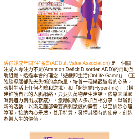
活得妙成年關'注'協會(ADDult Value Association)
是一個關
注成人專注力不足(Attention Deficit Disorder, ADD)的自助互
助組織。透過本會的理念「遊戲即生活(OnLife Game)」（正
確疏導腦部先天失衡的高能量，培養一種樂觀遊戲的心態，
應對生活上任何考驗和逆境）和「超連結(Hyper-link)」（構
建維護自己的人脈網絡，只要與萬物產生連結，依靠天賦澎
湃創造力創出成就感），激勵同路人多加互相分享，舉辦創
新的活動，以滿足腦部需要高刺激感的需要，以至排除心理
障礙，接納內心矛盾，善用特質，發揮其獨有的使命，創造
遊樂人生的價值。