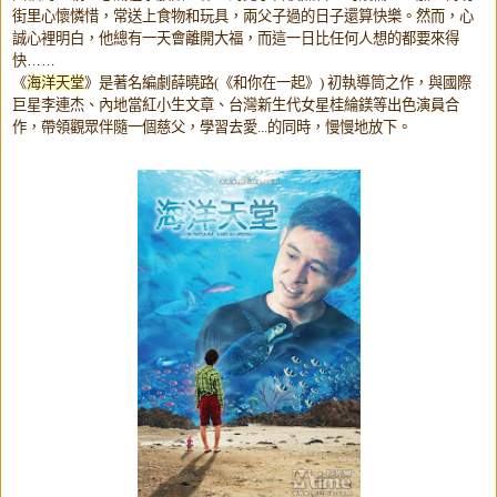
街里心懷憐惜，常送上食物和玩具，
兩父子過的日子還算快樂。然而，心
誠心裡明白，
他總有一天會離開大福，而這一日比任何人想的都要來得
快……
《
海洋
天堂
》是著名編劇薛曉路
(
《和你在一起》
)
初執導筒之作，與國際
巨星李連杰、內地當紅小生文章、
台灣新生代女星桂綸鎂等出色演員合
作，帶領觀眾伴隨一個慈父，
學習去愛
...
的同時，慢慢地放下。