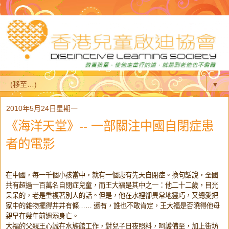
▼
2010年5月24日星期一
《海洋天堂》-- 一部關注中國自閉症患
者的電影
在中國，每一千個小孩當中，就有一個患有先天自閉症。換句話說，
全國
共有超過一百萬名自閉症兒童，而王大福是其中之一：
他二十二歲，目光
呆呆的，老是重複著別人的話。但是，
他在水裡卻異常地靈巧，又總愛把
家中的雜物擺得井井有條……
還有，誰也不敢肯定，王大福是否曉得他母
親早在幾年前遇溺身亡。
大福的父親王心誠在水族館工作，對兒子日夜照料，呵護備至，
加上街坊