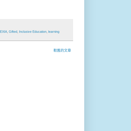
EXIA
,
Gifted
,
Inclusive Education
,
learning
較舊的文章