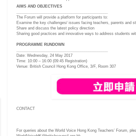
AIMS AND OBJECTIVES
___________________________________________
The Forum will provide a platform for participants to:
Examine the key challenges/ issues facing teachers, parents and s
Share and discuss the latest policy direction
Sharing good practices and innovative ways to address students wit
PROGRAMME RUNDOWN
___________________________________________
Date: Wednesday, 24 May 2017
Time: 10:00 – 16:00 (09:45 Registration)
Venue: British Council Hong Kong Office, 3/F, Room 307
CONTACT
For queries about the World Voice Hong Kong Teachers’ Forum, ple
WorldVoiceHK@britishcouncil.org.hk