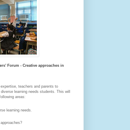
ers’ Forum - Creative approaches in
 expertise, teachers and parents to
diverse learning needs students. This will
following areas:
erse learning needs.
ve approaches?