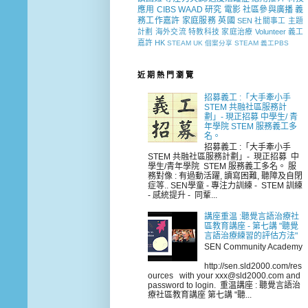
應用
CIBS
WAAD
研究
電影
社區參與廣播
義
務工作嘉許
家庭服務
英國
SEN 社關事工
主題
計劃
海外交流
特教科技
家庭治療
Volunteer
義工
嘉許
HK
STEAM
UK
個案分享
STEAM 義工PBS
近 期 熱 門 瀏 覽
招募義工 :「大手牽小手
STEM 共融社區服務計
劃」- 現正招募 中學生/ 青
年學院 STEM 服務義工多
名。
招募義工 :「大手牽小手
STEM 共融社區服務計劃」- 現正招募 中
學生/青年學院 STEM 服務義工多名。 服
務對像 : 有過動活躍, 讀寫困難, 聽障及自閉
症等.. SEN學童 - 專注力訓練 - STEM 訓練
- 感統提升 - 同輩...
講座重温 :聽覺言語治療社
區教育講座 - 第七講 "聽覺
言語治療練習的評估方法"
SEN Community Academy
http://sen.sld2000.com/res
ources with your xxx@sld2000.com and
password to login. 重温講座 : 聽覺言語治
療社區教育講座 第七講 "聽...