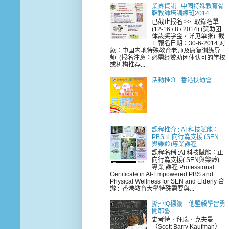
業界資訊 : 中國特殊教育骨
幹教師培訓練班2014
已截止报名 >> 取錄名單
(12-16 / 8 / 2014) (赞助团
体設奖学金，详见单张) 截
止報名日期：30-6-2014 对
象：中国内地特殊教育老师及康复训练导
师 (报名注意：必需经赞助团体认可的学校
或机构推荐...
活動推介 : 香港扶幼會
課程推介 : AI 科技賦能：
PBS 正向行為支援 (SEN
與樂齡)專業課程
課程名稱 :AI 科技賦能：正
向行為支援( SEN與樂齡)
專業 課程 Professional
Certificate in AI-Empowered PBS and
Physical Wellness for SEN and Elderly 合
辦 : 香港教育大學特殊需要與...
撕掉IQ標籤 他堅毅學習勇
闖耶魯
史考特．拜瑞．克夫曼
（Scott Barry Kaufman）