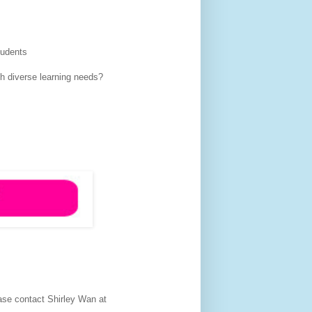
tudents
h diverse learning needs?
ase contact Shirley Wan at