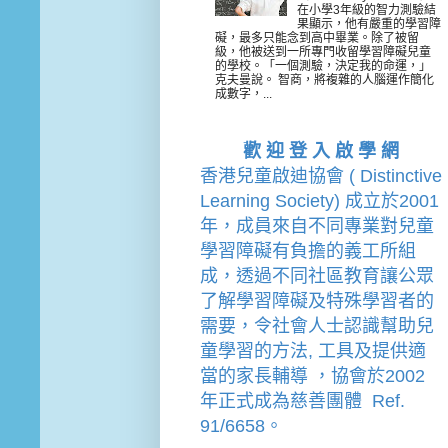
在小學3年級的智力測驗結
果顯示，他有嚴重的學習障
礙，最多只能念到高中畢業。除了被留
級，他被送到一所專門收留學習障礙兒童
的學校。「一個測驗，決定我的命運，」
克夫曼說。 智商，將複雜的人腦運作簡化
成數字，...
歡 迎 登 入 啟 學 網
香港兒童啟迪協會 ( Distinctive 
Learning Society) 成立於2001
年，成員來自不同專業對兒童
學習障礙有負擔的
義工
所組
成，透過不同社區教育讓公眾
了解學習障礙及特殊學習者的
需要，令社會人士認識幫助兒
童學習的方法, 工具及提供適
當的家長輔導 
，
協會
於2002
年
正式成為慈善團體  Ref. 
91/6658。