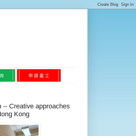
 詢
申 請 義 工
 -- Creative approaches
 Hong Kong