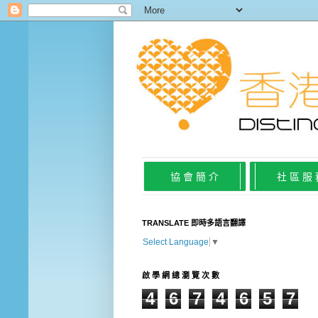
協 會 簡 介
社 區 服
TRANSLATE 即時多語言翻譯
Select Language
▼
啟 學 網 總 瀏 覽 次 數
4
6
7
4
6
5
7