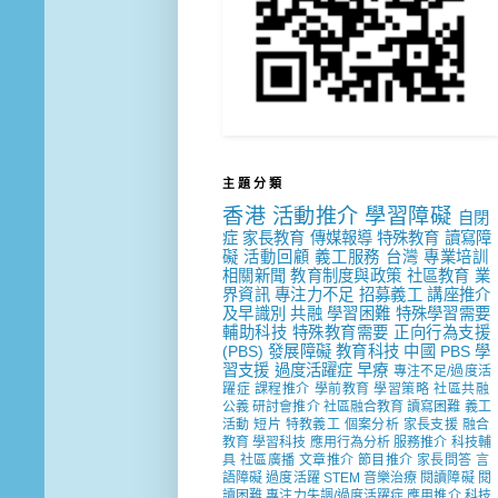
主 題 分 類
香港
活動推介
學習障礙
自閉
症
家長教育
傳媒報導
特殊教育
讀寫障
礙
活動回顧
義工服務
台灣
專業培訓
相關新聞
教育制度與政策
社區教育
業
界資訊
專注力不足
招募義工
講座推介
及早識別
共融
學習困難
特殊學習需要
輔助科技
特殊教育需要
正向行為支援
(PBS)
發展障礙
教育科技
中國
PBS
學
習支援
過度活躍症
早療
專注不足/過度活
躍症
課程推介
學前教育
學習策略
社區共融
公義
研討會推介
社區融合教育
讀寫困難
義工
活動
短片
特教義工
個案分析
家長支援
融合
教育
學習科技
應用行為分析
服務推介
科技輔
具
社區廣播
文章推介
節目推介
家長問答
言
語障礙
過度活躍
STEM
音樂治療
閱讀障礙
閱
讀困難
專注力失調/過度活躍症
應用推介
科技