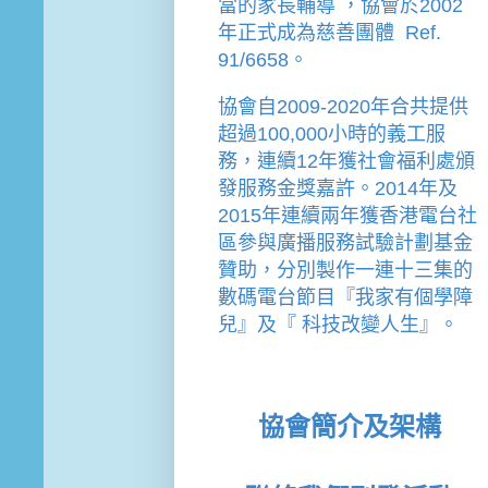
當的家長輔導 
，
協會
於2002
年
正式成為慈善團體  Ref. 
91/6658。
協會
自2009-2020年合共提供
超過100,000小時的義工服
務，連續12年獲社會福利處頒
發服務金獎嘉許。
2014年及
2015年連續兩年獲香港電台社
區參與廣播服務試驗計劃基金
贊助，分別製作一連十三集的
數碼電台節目『我家有個學障
兒』及『 科技改變人生』。
協會簡介及架構