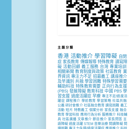
主 題 分 類
香港
活動推介
學習障礙
自閉
症
家長教育
傳媒報導
特殊教育
讀寫障
礙
活動回顧
義工服務
台灣
專業培訓
相關新聞
教育制度與政策
社區教育
業
界資訊
專注力不足
招募義工
講座推介
及早識別
共融
學習困難
特殊學習需要
輔助科技
特殊教育需要
正向行為支援
(PBS)
發展障礙
教育科技
中國
PBS
學
習支援
過度活躍症
早療
專注不足/過度活
躍症
課程推介
學前教育
學習策略
社區共融
公義
研討會推介
社區融合教育
讀寫困難
義工
活動
短片
特教義工
個案分析
家長支援
融合
教育
學習科技
應用行為分析
服務推介
科技輔
具
社區廣播
文章推介
節目推介
家長問答
言
語障礙
過度活躍
STEM
音樂治療
閱讀障礙
閱
讀困難
專注力失調/過度活躍症
應用推介
科技