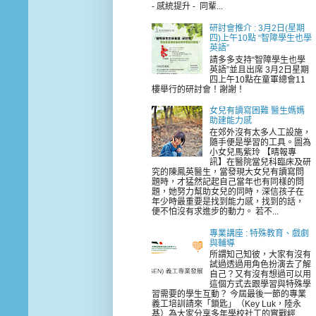
- 感統提升 - 同輩...
研討會推介 : 3月2日(星期
四)上午10點 “智障學生也學
英語”
請多多支持“智障學生也學
英語”並且出席 3月2日星期
四上午10點在童軍總會11
樓舉行的研討會！謝謝！
女兒有讀寫困難 醫生媽媽
助建能力感
在郊外沒有太多人工設施，
隨手便是學習的工具。圖為
小女兒馬紫玲 【晴報專
訊】在醫院當兒科臨床及研
究的陳鳳英醫生，當發現大女兒有讀寫問
題時，才猛然記起自己當年也有同樣的問
題，她努力幫助女兒的同時，深信孩子在
年少時最重要是找到能力感，找到的話，
便不怕沒有求進步的動力。 若不...
專業講座 : 特殊教育、戲劇
與輔導
所謂知己知彼，大家有沒有
試過透過用角色扮演去了解
自己？又有沒有想過可以用
這個方式去跟學習與特殊學
習需要的學生互動？ 今屆最後一節的專業
義工培訓請來「鎖匙」（Key Luk，陸永
基）為大家分享多年學校社工的實戰經