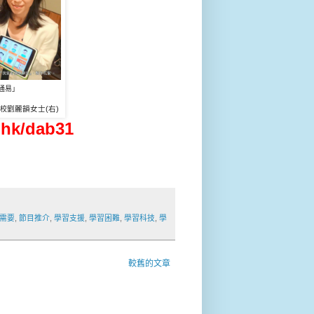
通易」
劉麗韻
女士(
右)
校
k/dab31
需要
,
節目推介
,
學習支援
,
學習困難
,
學習科技
,
學
較舊的文章