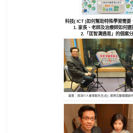
科技( ICT )如何幫助特殊學習需
1. 家長、老師及治療師如何
2.「匡智溝通易」的個案
嘉賓：資深IT人崔煒韜先生(右) -
奧瑪互動媒體創