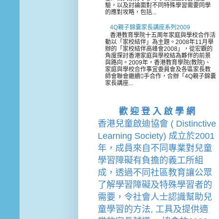
驗，以及討論面對不同特殊學習需要同學
的應對攻略，包括...
4Q親子錦囊家長講座系列2009
香港教育學院十五周年家庭與學校合作活
動以「家校結伴」為主題。2008年11月舉
辦的「家校結伴高峰會2008」，從宏觀的
角度探討香港家庭與學校結為夥伴的前景
與路向。2009年，香港教育學院(教院)、
家庭與學校合作事宜委員會及各區家長教
師會聯會繼續手合作，合辦「4Q親子錦囊
家長講座...
歡 迎 登 入 啟 學 網
香港兒童啟迪協會 ( Distinctive 
Learning Society) 成立於2001
年，成員來自不同專業對兒童
學習障礙有負擔的
義工
所組
成，透過不同社區教育讓公眾
了解學習障礙及特殊學習者的
需要，令社會人士認識幫助兒
童學習的方法, 工具及提供適