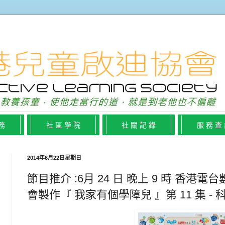
 務
社 區 學 院
社 關 記 錄
服 務 查
2014年6月22日星期日
節目推介 :6月 24 日 晚上 9 時 香港電
會製作『 我家有個學障兒 』第 11 集 - 科技