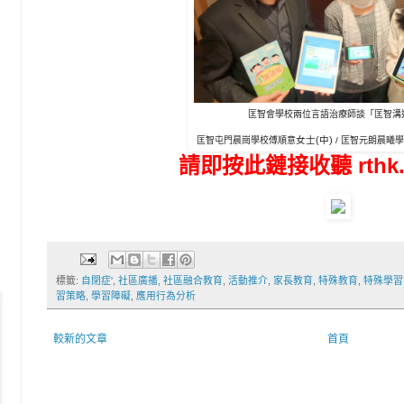
匡智會學校兩位言語治療師
談
「匡智溝
女士(
中)
匡智屯門晨崗學校
傅順意
 / 
匡智元朗晨曦學
請即按此鏈接收聽 rthk.h
標籤:
自閉症'
,
社區廣播
,
社區融合教育
,
活動推介
,
家長教育
,
特殊教育
,
特殊學習
習策略
,
學習障礙
,
應用行為分析
較新的文章
首頁