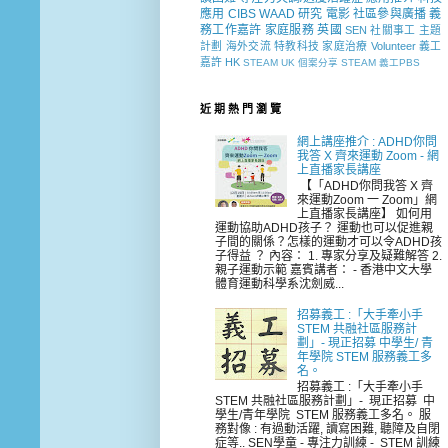
應用
CIBS
WAAD
研究
電影
社區參與廣播
義
務工作嘉許
家庭服務
英國
SEN 社關事工
主題
計劃
海外交流
特教科技
家庭治療
Volunteer
義工
嘉許
HK
STEAM
UK
個案分享
STEAM 義工PBS
近 期 熱 門 瀏 覽
網上講座推介 : ADHD你問
我答 X 齊來運動 Zoom - 網
上直播家長講座
【「ADHD你問我答 X 齊
來運動Zoom 一 Zoom」網
上直播家長講座】 如何用
運動協助ADHD孩子？ 運動也可以促進親
子間的關係？怎樣的運動才可以令ADHD孩
子得益 ？ 內容： 1. 專家分享及疑難解答 2.
親子運動示範 嘉賓講者： - 香港中文大學
體育運動科學系沈劍威...
招募義工 :「大手牽小手
STEM 共融社區服務計
劃」- 現正招募 中學生/ 青
年學院 STEM 服務義工多
名。
招募義工 :「大手牽小手
STEM 共融社區服務計劃」- 現正招募 中
學生/青年學院 STEM 服務義工多名。 服
務對像 : 有過動活躍, 讀寫困難, 聽障及自閉
症等.. SEN學童 - 專注力訓練 - STEM 訓練