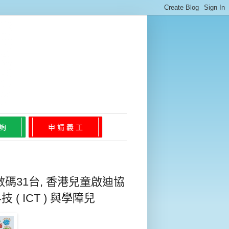
 詢
申 請 義 工
台數碼31台, 香港兒童啟迪協
 ( ICT ) 與學障兒