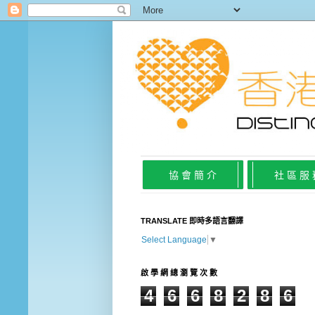
協 會 簡 介
社 區 服
TRANSLATE 即時多語言翻譯
Select Language
▼
啟 學 網 總 瀏 覽 次 數
4
6
6
8
2
8
6