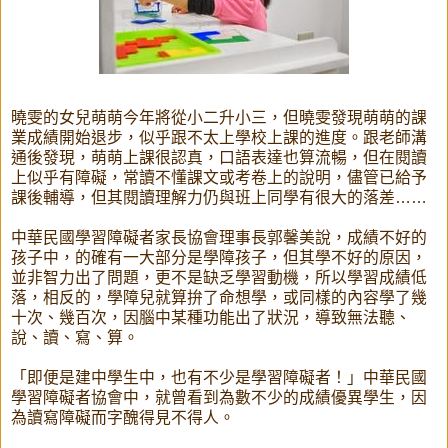
曉雯的女兒萌萌今年將從小二升小三，但曉雯發現萌萌的課
業成績開始退步，似乎跟不太上學校上課的進度。跟老師溝
通後發現，萌萌上課很認真，口語表達也算流暢，但在閱讀
上似乎有障礙，常讀不懂課文或考卷上的說明，儘管已給予
課後輔導，但其閱讀理解力仍與班上同學有很大的落差……
中華民國學習障礙者家長協會理事長郭馨美說，成績不好的
孩子中，的確有一大部分是學障孩子，但其學不好的原因，
並非智力出了問題，更不是缺乏學習動機，所以學習成績低
落，相反的，學障兒就算拚了命想學，或同樣的內容學了幾
十次、幾百次，因腦中某種功能出了狀況，導致無法聽、
說、讀、寫、算。
「即便是建中學生中，也有不少是學習障礙者！」中華民國
學習障礙者協會中，就曾看到為數不少的成績優異學生，因
為讀寫障礙而字醜得見不得人。