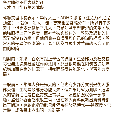
學習障礙不代表低智商
天才也可能有學習障礙
郭馨美理事長表示，學障人士、ADHD 患者（注意力不足過
動症 ），就像一般人一樣，智商也呈常態分布，所以有不少
天才，但更多比例是平凡人，只是隨著學習情況的演變，能
勉強跟得上同儕進度，而社會適應較佳的，學障及過動的情
況雖然沒有改變，但他們愈來愈懂得和自己的缺陷相處，與
常人的差異便逐漸縮小，甚至因為展現出才華而讓人忘了他
們的缺陷。
相對的，如果一直沒有跟上學習的進度，生活能力及社交技
巧也無法適應社會運作的法則，那麼很可能在同儕普遍隨年
紀增加而進步的情況下，相較而顯得智能退化、學習能力變
弱。
一般而言，學障大多是先天的，但也有少部分案例是後天腦
部受傷、生病導致部分功能喪失，但如果用智力測驗，這些
人的智商往往是在正常或正常以上。這種情況就像一部電
腦，整個外觀看起來很正常，但在輸入資料或輸出資料時卻
出了問題，導致電腦功能只能停留在恐龍時代──轉速慢、常
當機，或螢幕上老出現一堆亂碼。