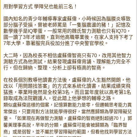
用對學習方式 學障兒也能前三名！
國內知名的青少年輔導專家盧蘇偉，小時候因為腦膜炎導致
部分腦子受損，曾被老師罵是「一隻腦震盪的豬！」記憶及
數學幾乎是IQ零蛋，一般常用的魏氏智力測驗也只有IQ70，
國一讀了3年才過關，直到他高職畢業後，在家人支持下考了
7年大學，靠著服完兵役加分進了中央警官學校。
大二時，因為校長不相信盧蘇偉智商只有70，改用其他智力
測驗方式為他測試，結果發現盧蘇偉背誦、理解能力完全不
行，但在歸納、整理、分析上卻有極高的智商。
在校長個別教導他讀書方法後，盧蘇偉的人生豁然開朗，他
改以「用問題找答案」的方式來系統化讀書，結果成績突飛
猛進，畢業時竟然是全校第3名，而且當年度就以高考第1名
錄取成為法院觀護人，從此踏上他夢想的輔導之路。
類似盧蘇偉這樣的個案，記憶算數能力是零，但邏輯思考能力異
常傑出，只要用對方法就能學得很好，當然應歸類為學習障礙兒
童。「如果現在再做智力測驗，盧蘇偉的智商絕對超過70！」郭
馨美理事長說，早年的分類，盧蘇偉可能會被歸類為「臨界智
商」或是弱智，並不屬於學習障礙的範圍，但看他找到學習方法