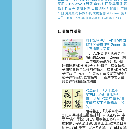
應用
CIBS
WAAD
研究
電影
社區參與廣播
義
務工作嘉許
家庭服務
英國
SEN 社關事工
主題
計劃
海外交流
特教科技
家庭治療
Volunteer
義工
嘉許
HK
STEAM
UK
個案分享
STEAM 義工PBS
近 期 熱 門 瀏 覽
網上講座推介 : ADHD你問
我答 X 齊來運動 Zoom - 網
上直播家長講座
【「ADHD你問我答 X 齊
來運動Zoom 一 Zoom」網
上直播家長講座】 如何用
運動協助ADHD孩子？ 運動也可以促進親
子間的關係？怎樣的運動才可以令ADHD孩
子得益 ？ 內容： 1. 專家分享及疑難解答 2.
親子運動示範 嘉賓講者： - 香港中文大學
體育運動科學系沈劍威...
招募義工 :「大手牽小手
STEM 共融社區服務計
劃」- 現正招募 中學生/ 青
年學院 STEM 服務義工多
名。
招募義工 :「大手牽小手
STEM 共融社區服務計劃」- 現正招募 中
學生/青年學院 STEM 服務義工多名。 服
務對像 : 有過動活躍, 讀寫困難, 聽障及自閉
症等.. SEN學童 - 專注力訓練 - STEM 訓練