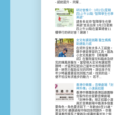
- 感統提升 - 同輩...
研討會推介 : 3月2日(星期
四)上午10點 “智障學生也學
英語”
請多多支持“智障學生也學
英語”並且出席 3月2日星期
四上午10點在童軍總會11
樓舉行的研討會！謝謝！
女兒有讀寫困難 醫生媽媽
助建能力感
在郊外沒有太多人工設施，
隨手便是學習的工具。圖為
小女兒馬紫玲 【晴報專
訊】在醫院當兒科臨床及研
究的陳鳳英醫生，當發現大女兒有讀寫問
題時，才猛然記起自己當年也有同樣的問
題，她努力幫助女兒的同時，深信孩子在
年少時最重要是找到能力感，找到的話，
便不怕沒有求進步的動力。 若不...
香港中樂團 – 音樂劇場「封
神外傳」小演員招募
香港中樂團與香港話劇團聯
合製作的合家歡音樂劇場
「封神外傳」現正招募小演
員於音樂劇場中擔演多個重
要角色。角色要求如下: * 年齡由9至15歲 *
男女均可 遴選過程中除回答問題外，亦需
要演奏所擅長之樂器及/或講故事並加上個