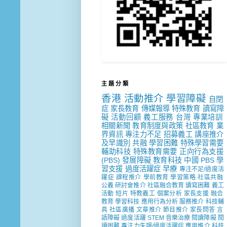
主 題 分 類
香港
活動推介
學習障礙
自閉
症
家長教育
傳媒報導
特殊教育
讀寫障
礙
活動回顧
義工服務
台灣
專業培訓
相關新聞
教育制度與政策
社區教育
業
界資訊
專注力不足
招募義工
講座推介
及早識別
共融
學習困難
特殊學習需要
輔助科技
特殊教育需要
正向行為支援
(PBS)
發展障礙
教育科技
中國
PBS
學
習支援
過度活躍症
早療
專注不足/過度活
躍症
課程推介
學前教育
學習策略
社區共融
公義
研討會推介
社區融合教育
讀寫困難
義工
活動
短片
特教義工
個案分析
家長支援
融合
教育
學習科技
應用行為分析
服務推介
科技輔
具
社區廣播
文章推介
節目推介
家長問答
言
語障礙
過度活躍
STEM
音樂治療
閱讀障礙
閱
讀困難
專注力失調/過度活躍症
應用推介
科技