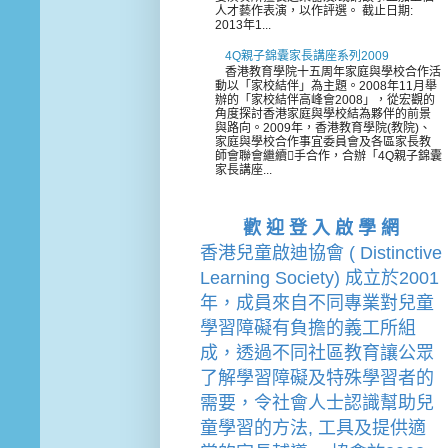
人才藝作表演，以作評選。 截止日期:
2013年1...
4Q親子錦囊家長講座系列2009
香港教育學院十五周年家庭與學校合作活
動以「家校結伴」為主題。2008年11月舉
辦的「家校結伴高峰會2008」，從宏觀的
角度探討香港家庭與學校結為夥伴的前景
與路向。2009年，香港教育學院(教院)、
家庭與學校合作事宜委員會及各區家長教
師會聯會繼續手合作，合辦「4Q親子錦囊
家長講座...
歡 迎 登 入 啟 學 網
香港兒童啟迪協會 ( Distinctive 
Learning Society) 成立於2001
年，成員來自不同專業對兒童
學習障礙有負擔的
義工
所組
成，透過不同社區教育讓公眾
了解學習障礙及特殊學習者的
需要，令社會人士認識幫助兒
童學習的方法, 工具及提供適