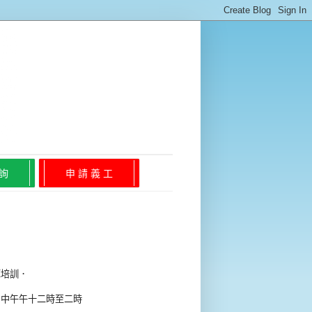
 詢
申 請 義 工
庫培訓．
 中午午十二時至二時