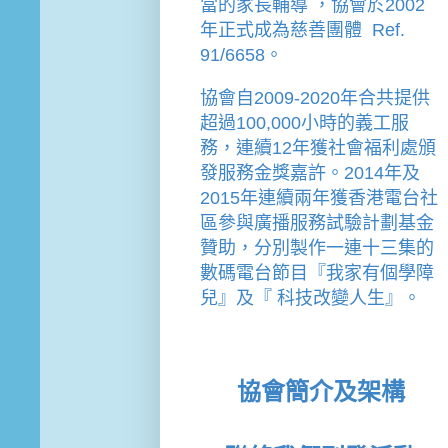
當的家長輔導 
，
協會
於2002
年
正式成為慈善團體  Ref. 
91/6658。
協會
自2009-2020年合共提供
超過100,000小時的義工服
務，連續12年獲社會福利處頒
發服務金獎嘉許。
2014年及
2015年連續兩年獲香港電台社
區參與廣播服務試驗計劃基金
贊助，分別製作一連十三集的
數碼電台節目『我家有個學障
兒』及『 科技改變人生』。
協會簡介及架構