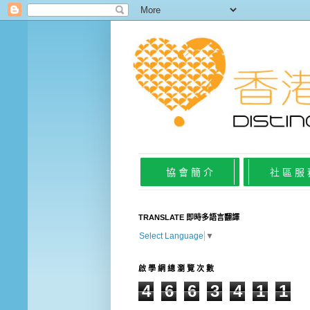
協 會 簡 介
社 區 服
TRANSLATE 即時多語言翻譯
Select Language
▼
啟 學 網 總 瀏 覽 次 數
4
6
6
3
4
1
1