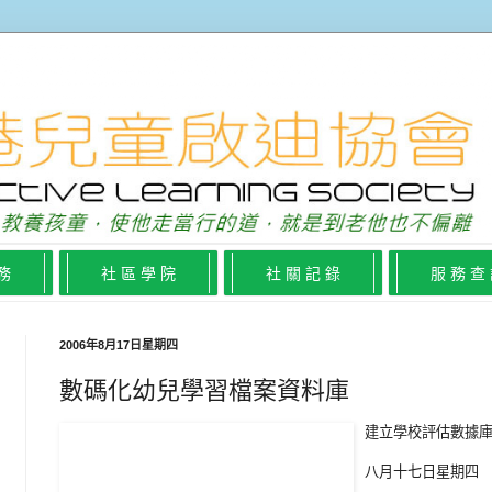
 務
社 區 學 院
社 關 記 錄
服 務 查
2006年8月17日星期四
數碼化幼兒學習檔案資料庫
建立學校評估數據
八月十七日星期四