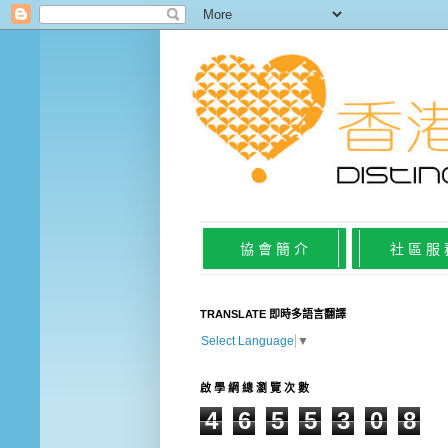
協 會 簡 介
社 區 服
TRANSLATE 即時多語言翻譯
Select Language
▼
啟 學 網 總 瀏 覽 次 數
4
6
5
5
3
0
8