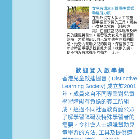
女兒有讀寫困難 醫生媽媽
助建能力感
在郊外沒有太多人工設施，
隨手便是學習的工具。圖為
小女兒馬紫玲 【晴報專
訊】在醫院當兒科臨床及研
究的陳鳳英醫生，當發現大女兒有讀寫問
題時，才猛然記起自己當年也有同樣的問
題，她努力幫助女兒的同時，深信孩子在
年少時最重要是找到能力感，找到的話，
便不怕沒有求進步的動力。 若不...
歡 迎 登 入 啟 學 網
香港兒童啟迪協會 ( Distinctive 
Learning Society) 成立於2001
年，成員來自不同專業對兒童
學習障礙有負擔的
義工
所組
成，透過不同社區教育讓公眾
了解學習障礙及特殊學習者的
需要，令社會人士認識幫助兒
童學習的方法, 工具及提供適