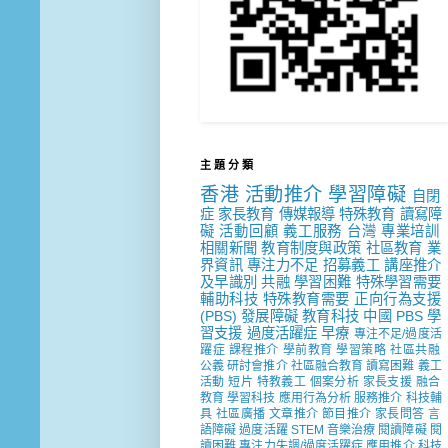
主 題 分 類
香港
活動推介
學習障礙
自閉
症
家長教育
傳媒報導
特殊教育
讀寫障
礙
活動回顧
義工服務
台灣
專業培訓
相關新聞
教育制度與政策
社區教育
業
界資訊
專注力不足
招募義工
講座推介
及早識別
共融
學習困難
特殊學習需要
輔助科技
特殊教育需要
正向行為支援
(PBS)
發展障礙
教育科技
中國
PBS
學
習支援
過度活躍症
早療
專注不足/過度活
躍症
課程推介
學前教育
學習策略
社區共融
公義
研討會推介
社區融合教育
讀寫困難
義工
活動
短片
特教義工
個案分析
家長支援
融合
教育
學習科技
應用行為分析
服務推介
科技輔
具
社區廣播
文章推介
節目推介
家長問答
言
語障礙
過度活躍
STEM
音樂治療
閱讀障礙
閱
讀困難
專注力失調/過度活躍症
應用推介
科技