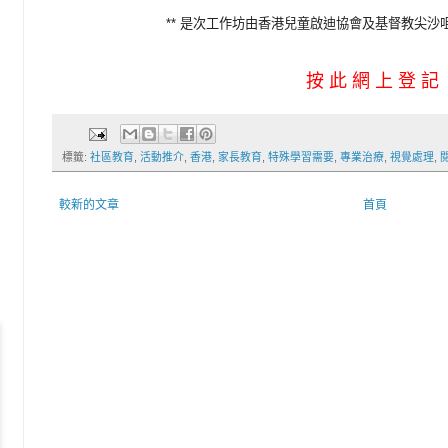
** 是次工作坊由香港兒童啟迪協會及基督教尖沙咀
按 此 網 上 登 記
標籤:
社區教育
,
活動推介
,
香港
,
家長教育
,
特殊學習需要
,
專業治療
,
視覺處理
,
較新的文章
首頁