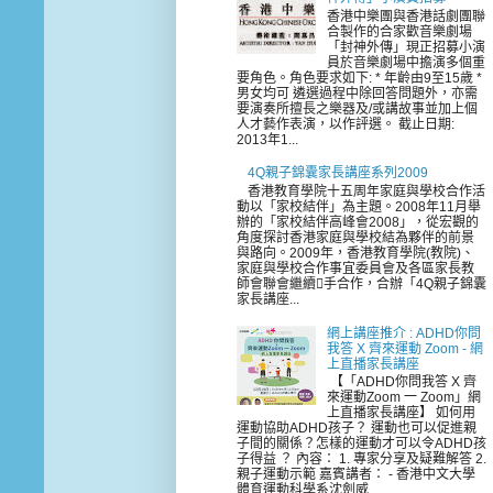
香港中樂團與香港話劇團聯
合製作的合家歡音樂劇場
「封神外傳」現正招募小演
員於音樂劇場中擔演多個重
要角色。角色要求如下: * 年齡由9至15歲 *
男女均可 遴選過程中除回答問題外，亦需
要演奏所擅長之樂器及/或講故事並加上個
人才藝作表演，以作評選。 截止日期:
2013年1...
4Q親子錦囊家長講座系列2009
香港教育學院十五周年家庭與學校合作活
動以「家校結伴」為主題。2008年11月舉
辦的「家校結伴高峰會2008」，從宏觀的
角度探討香港家庭與學校結為夥伴的前景
與路向。2009年，香港教育學院(教院)、
家庭與學校合作事宜委員會及各區家長教
師會聯會繼續手合作，合辦「4Q親子錦囊
家長講座...
網上講座推介 : ADHD你問
我答 X 齊來運動 Zoom - 網
上直播家長講座
【「ADHD你問我答 X 齊
來運動Zoom 一 Zoom」網
上直播家長講座】 如何用
運動協助ADHD孩子？ 運動也可以促進親
子間的關係？怎樣的運動才可以令ADHD孩
子得益 ？ 內容： 1. 專家分享及疑難解答 2.
親子運動示範 嘉賓講者： - 香港中文大學
體育運動科學系沈劍威...