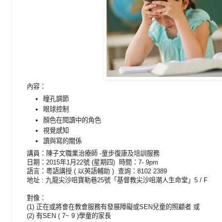
內容：
瞳孔調節
眼球控制
顏色在閱讀中的角色
視覺感知
讀與寫的關係
講員：陳子文職業治療師 -童步復康及培訓服務
日期：2015年1月22號 (星期四) 時間：7- 9pm
語言：粵語講授 ( 以英語輔助 ) 查詢：8102 2389
地址 : 九龍尖沙咀寶勒巷25號「基督教尖沙咀潮人生命堂」5 / F
對像：
(1) 正在或將會在教會服務有發展障礙或SEN兒童的照顧者 或
(2) 有SEN ( 7~ 9 )學童的家長