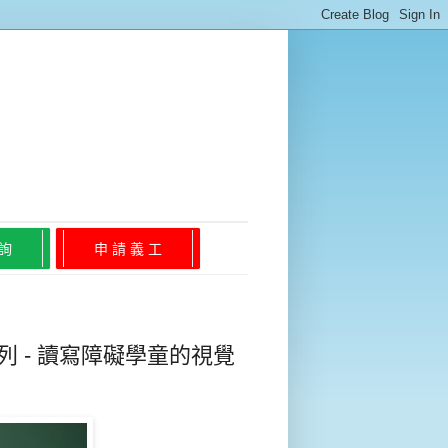
 詢
申 請 義 工
系列 - 讀寫障礙學童的視覺