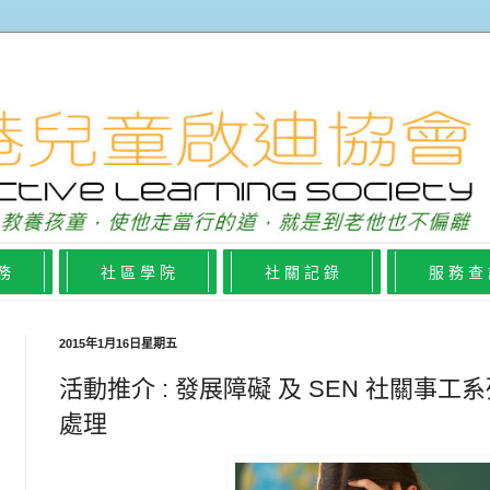
 務
社 區 學 院
社 關 記 錄
服 務 查
2015年1月16日星期五
活動推介 : 發展障礙 及 SEN 社關事工
處理