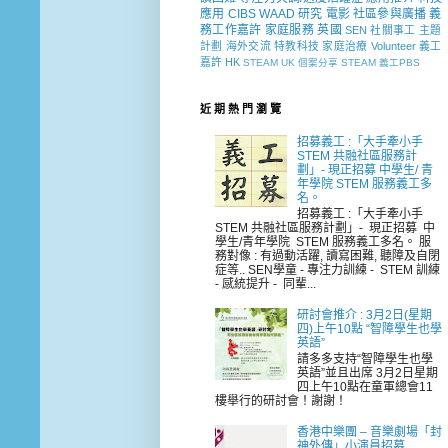
應用
CIBS
WAAD
研究
電影
社區參與廣播
義
務工作嘉許
家庭服務
英國
SEN 社關事工
主題
計劃
海外交流
特教科技
家庭治療
Volunteer
義工
嘉許
HK
STEAM
UK
個案分享
STEAM 義工PBS
近 期 熱 門 瀏 覽
招募義工 :「大手牽小手
STEM 共融社區服務計
劃」- 現正招募 中學生/ 青
年學院 STEM 服務義工多
名。
招募義工 :「大手牽小手
STEM 共融社區服務計劃」- 現正招募 中
學生/青年學院 STEM 服務義工多名。 服
務對像 : 有過動活躍, 讀寫困難, 聽障及自閉
症等.. SEN學童 - 專注力訓練 - STEM 訓練
- 感統提升 - 同輩...
研討會推介 : 3月2日(星期
四)上午10點 “智障學生也學
英語”
請多多支持“智障學生也學
英語”並且出席 3月2日星期
四上午10點在童軍總會11
樓舉行的研討會！謝謝！
香港中樂團 – 音樂劇場「封
神外傳」小演員招募