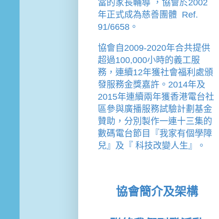
當的家長輔導 
，
協會
於2002
年
正式成為慈善團體  Ref. 
91/6658。
協會
自2009-2020年合共提供
超過100,000小時的義工服
務，連續12年獲社會福利處頒
發服務金獎嘉許。
2014年及
2015年連續兩年獲香港電台社
區參與廣播服務試驗計劃基金
贊助，分別製作一連十三集的
數碼電台節目『我家有個學障
兒』及『 科技改變人生』。
協會簡介及架構