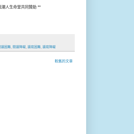
潮人生命堂共同贊助 **
閱讀困難
,
閱讀障礙
,
讀寫困難
,
讀寫障礙
較舊的文章