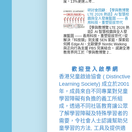
度，13%更達三年...
研討會回顧 : 【學與教博覽
LTE 2026 熱話】AI 智慧校
園與全人發展藍圖 —— 善
用科技，重塑挺拔世代
【學與教博覽 LTE 2026 熱
話】AI 智慧校園與全人發
展藍圖 —— 善用科技，重塑挺拔世代 ! 從
解決「科技頸」到支援 SEN 家庭，探索如
何將 Edge AI、北歐健步 Nordic Walking
與正向行為支援 PBS 完美結合。 感謝全港
教育界同工於「學與教博覽 2...
歡 迎 登 入 啟 學 網
香港兒童啟迪協會 ( Distinctive 
Learning Society) 成立於2001
年，成員來自不同專業對兒童
學習障礙有負擔的
義工
所組
成，透過不同社區教育讓公眾
了解學習障礙及特殊學習者的
需要，令社會人士認識幫助兒
童學習的方法, 工具及提供適