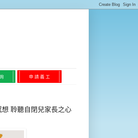
 詢
申 請 義 工
感想 聆聽自閉兒家長之心