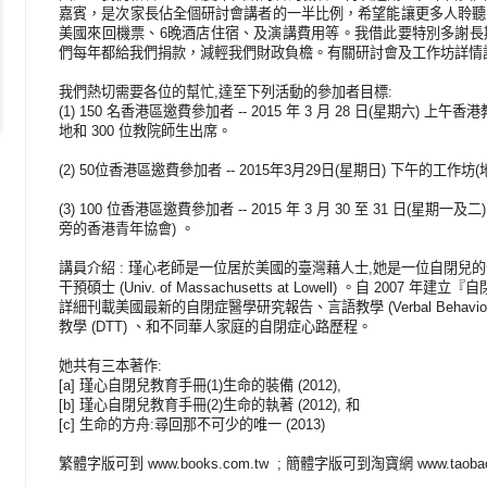
嘉賓，是次家長佔全個研討會講者的一半比例，希望能讓更多人聆聽
美國來回機票、6晚酒店住宿、及演講費用等。我借此要特別多謝長
們每年都給我們捐款，減輕我們財政負檐。有關研討會及工作坊詳情
我們熱切需要各位的幫忙,達至下列活動的參加者目標:
(1) 150 名香港區邀費參加者 -- 2015 年 3 月 28 日(星期六) 
地和 300 位教院師生出席。
(2) 50位香港區邀費參加者 -- 2015年3月29日(星期日) 下午的工
(3) 100 位香港區邀費參加者 -- 2015 年 3 月 30 至 31 日(
旁的香港青年協會) 。
講員介紹 : 瑾心老師是一位居於美國的臺灣藉人士,她是一位自閉兒
干預碩士 (Univ. of Massachusetts at Lowell) 。自 2007 年
詳細刊載美國最新的自閉症醫學研究報告、言語教學 (Verbal Behavior
教學 (DTT) 、和不同華人家庭的自閉症心路歷程。
她共有三本著作:
[a] 瑾心自閉兒教育手冊(1)生命的裝備 (2012),
[b] 瑾心自閉兒教育手冊(2)生命的執著 (2012), 和
[c] 生命的方舟:尋回那不可少的唯一 (2013)
繁體字版可到 www.books.com.tw ; 簡體字版可到淘寶網 www.taobao