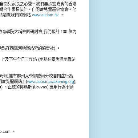
自閉兒家長之心聲。我們要承擔嘉賓的香港
期合作家長伙伴，自閉症兒童基金協會，他
請瀏覽我們的網站
www.autism.hk
。
上午香港教育學院大埔校園研討會;我們預計 100 位內
作坊(地點在西灣河地鐵站旁的協青社) 。
星期一及二) 上及下午全日工作坊 (地點在鯽魚涌地鐵站
的母親,擁有麻州大學挪威爾分校自閉症行為
建立『自閉症覺醒網站』(
www.autismawakening.org
),
) 、正統的挪瑪斯 (Lovvas) 應用行為干預
.com 。