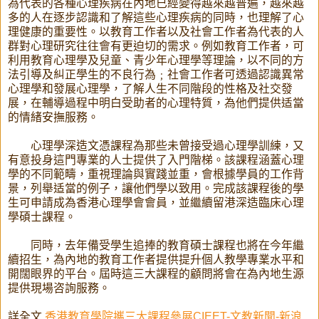
為代表的各種心理疾病在內地已經變得越來越普遍，越來越
多的人在逐步認識和了解這些心理疾病的同時，也理解了心
理健康的重要性。以教育工作者以及社會工作者為代表的人
群對心理研究往往會有更迫切的需求。例如教育工作者，可
利用教育心理學及兒童、青少年心理學等理論，以不同的方
法引導及糾正學生的不良行為﹔社會工作者可透過認識異常
心理學和發展心理學，了解人生不同階段的性格及社交發
展，在輔導過程中明白受助者的心理特質，為他們提供适當
的情緒安撫服務。
心理學深造文憑課程為那些未曾接受過心理學訓練，又
有意投身這門專業的人士提供了入門階梯。該課程涵蓋心理
學的不同範疇，重視理論與實踐並重，會根據學員的工作背
景，列舉适當的例子，讓他們學以致用。完成該課程後的學
生可申請成為香港心理學會會員，並繼續留港深造臨床心理
學碩士課程。
同時，去年備受學生追捧的教育碩士課程也將在今年繼
續招生，為內地的教育工作者提供提升個人教學專業水平和
開闊眼界的平台。屆時這三大課程的顧問將會在為內地生源
提供現場咨詢服務。
詳全文
香港教育學院攜三大課程參展CIEET-文教新聞-新浪