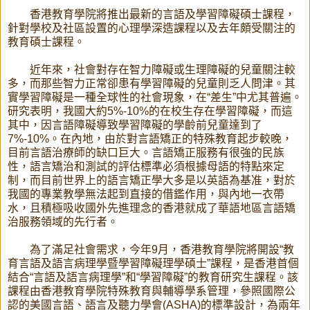
香港教育學院將推出最新的言語及學習障礙碩士課程，
針對學校及社區設置的心理學深造課程以及去年頗受關注的
教育碩士課程。
近年來，社會對存在智力障礙或生理障礙的兒童關注較
多，而那些智力正常卻患有學習障礙的兒童則乏人問津。其
實學習障礙是一種全球性的社會現象，在“差生”中尤其普遍。
研究表明，我國大約5%-10%的在校生存在學習障礙，而這
其中，因言語障礙導致學習障礙的學齡前兒童達到了
7%-10%。在內地，由於對言語矯正的特殊教育起步較晚，
目前言語治療師的缺口巨大。言語矯正服務有很強的民族
性，語言矯治和測試的評估標準必須根據母語的特點來定
制，而目前世界上的語言矯正學大多是以英語為基准，對於
我國的專業教學無法起到直接的借鑑作用，與內地一衣帶
水，且積極吸收國外先進理念的香港就成了華語地區言語矯
治服務領域的先行者。
為了滿足社會需求，今年9月，香港教育學院將開設“教
育言語及語言病理學暨學習障礙理學碩士”課程，是香港首個
結合“言語及語言病理學”和“學習障礙”的教育研究生課程。該
課程由香港教育學院特殊教育與輔導學系管理，參照國際公
認的美國言語、語言及聽力學會(ASHA)的標準設計，為兩年