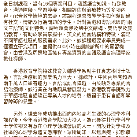
全日制課程，設有16個專業科目，涵蓋語言知識、特殊教
育、溝通障礙、學習障礙、相關評估與治療技巧等多項內
容。配合教學情境的需要，該課程還會教導學生如何幫助患
有社交、情緒及行為問題的學生。針對香港和粵語地區的“兩
文三語”的文化特色，課程還會涉及到中文結構、雙語學及雙
語教育，有助於學員掌握中、英文的語言結構和特徵，滿足
不同華語社區的服務需求。此外，該課程還要求學員完成一
個獨立研究項目，並提供400小時在訓練診所中的實習機
會，由香港及周邊地區擁有專業資質的言語及語言病理學家
擔任導師。
香港教育學院特殊教育與輔導學系副主任袁志彬博士認
為，言語治療師的就業潛力巨大，“據統計，中國內地有超過
兩千萬人口患有聽力、言語或語言障礙，由於缺乏專業的言
語治療師，該行業在內地頗具發展潛力。香港教育學院致力
于華語地區言語矯正專業人才的培養，造福于患有言語和學
習障礙的兒童。”
另外，繼去年成功推出面向內地高考生源的心理學本科
課程後，今年香港教育學院加大投入，為已獲得其他學科學
士學位卻又有意在心理學領域發展的人士，開設針對學校及
社區的心理學深造文憑課程。眾所周知，以焦慮癥、抑郁癥