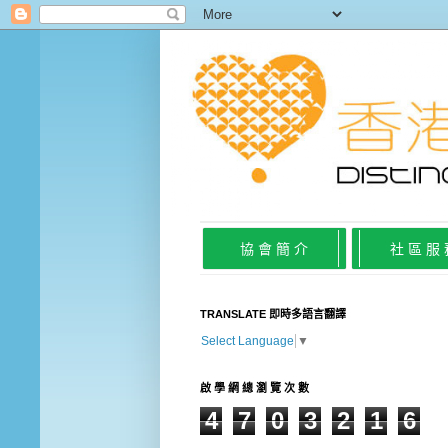
協 會 簡 介
社 區 服
TRANSLATE 即時多語言翻譯
Select Language
▼
啟 學 網 總 瀏 覽 次 數
4
7
0
3
2
1
6