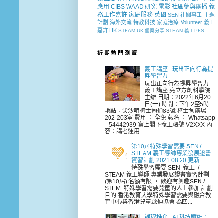
應用
CIBS
WAAD
研究
電影
社區參與廣播
義
務工作嘉許
家庭服務
英國
SEN 社關事工
主題
計劃
海外交流
特教科技
家庭治療
Volunteer
義工
嘉許
HK
STEAM
UK
個案分享
STEAM 義工PBS
近 期 熱 門 瀏 覽
義工講座 : 玩出正向行為提
昇學習力
玩出正向行為提昇學習力--
義工講座 亮立方創科學院
主辦 日期：2022年6月20
日(一) 時間：下午2至5時
地點：尖沙咀柯士甸道83號 柯士甸廣場
202-203室 費用 ： 全免 報名 ： Whatsapp
54442939 寫上閣下義工帳號 V2XXX 內
容：講者運用...
第10屆特殊學習需要 SEN /
STEAM 義工導師專業發展證書
實習計劃 2021.08.20 更新
特殊學習需要 SEN 義工 /
STEAM 義工導師 專業發展證書實習計劃
(第10屆) 名額有限 ， 歡迎有興趣SEN /
STEM 特殊學習需要兒童的人士參加 計劃
目的 香港教育大學特殊學習需要與融合教
育中心與香港兒童啟迪協會 為回...
課程推介 : AI 科技賦能：