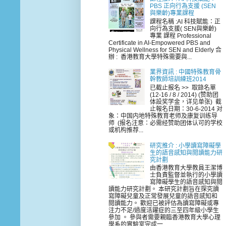
PBS 正向行為支援 (SEN
與樂齡)專業課程
課程名稱 :AI 科技賦能：正
向行為支援( SEN與樂齡)
專業 課程 Professional
Certificate in AI-Empowered PBS and
Physical Wellness for SEN and Elderly 合
辦 : 香港教育大學特殊需要與...
業界資訊 : 中國特殊教育骨
幹教師培訓練班2014
已截止报名 >> 取錄名單
(12-16 / 8 / 2014) (赞助团
体設奖学金，详见单张) 截
止報名日期：30-6-2014 对
象：中国内地特殊教育老师及康复训练导
师 (报名注意：必需经赞助团体认可的学校
或机构推荐...
研究推介 : 小學讀寫障礙學
生的語音感知與閲讀能力研
究計劃
由香港教育大學教員王潔博
士負責監督並執行的小學讀
寫障礙學生的語音感知與閲
讀能力研究計劃。 本研究計劃旨在探究讀
寫障礙兒童及正常發展兒童的語音感知和
閲讀能力。 歡迎已被評估為讀寫障礙或專
注力不足/過度活躍症的三至四年級小學生
參加 。 參與者需要親臨香港教育大學心理
學系的實驗室完成一...