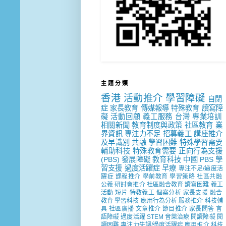
主 題 分 類
香港
活動推介
學習障礙
自閉
症
家長教育
傳媒報導
特殊教育
讀寫障
礙
活動回顧
義工服務
台灣
專業培訓
相關新聞
教育制度與政策
社區教育
業
界資訊
專注力不足
招募義工
講座推介
及早識別
共融
學習困難
特殊學習需要
輔助科技
特殊教育需要
正向行為支援
(PBS)
發展障礙
教育科技
中國
PBS
學
習支援
過度活躍症
早療
專注不足/過度活
躍症
課程推介
學前教育
學習策略
社區共融
公義
研討會推介
社區融合教育
讀寫困難
義工
活動
短片
特教義工
個案分析
家長支援
融合
教育
學習科技
應用行為分析
服務推介
科技輔
具
社區廣播
文章推介
節目推介
家長問答
言
語障礙
過度活躍
STEM
音樂治療
閱讀障礙
閱
讀困難
專注力失調/過度活躍症
應用推介
科技