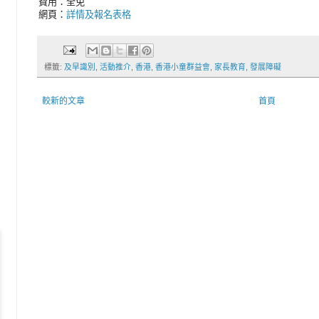
費用：全免
網頁：
詳情及報名表格
標籤:
及早識別
,
活動推介
,
香港
,
香港小童群益會
,
家長教育
,
發展障礙
較新的文章
首頁