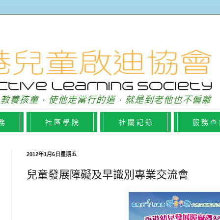
 務
社 區 學 院
社 關 記 錄
服 務 查
2012年1月6日星期五
兒童發展障礙及早識別專業交流會