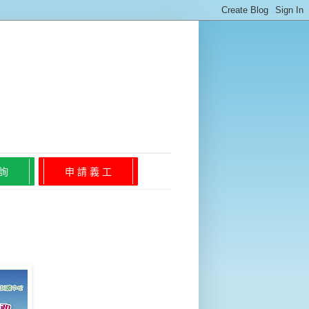
 詢
申 請 義 工