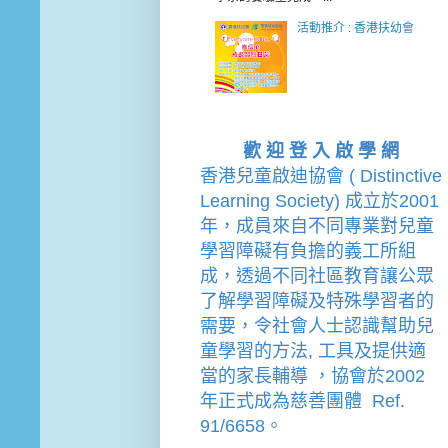
活動推介 : 香港扶幼會
歡 迎 登 入 啟 學 網
香港兒童啟迪協會 ( Distinctive 
Learning Society) 成立於2001
年，成員來自不同專業對兒童
學習障礙有負擔的
義工
所組
成，透過不同社區教育讓公眾
了解學習障礙及特殊學習者的
需要，令社會人士認識幫助兒
童學習的方法, 工具及提供適
當的家長輔導 
，
協會
於2002
年
正式成為慈善團體  Ref. 
91/6658。