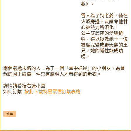
鵝》。
雪人為了狗老爺，倚在
火爐旁邊，友誼令他甘
心被熱力所溶化！
公主艾麗莎的愛與犧
牲，得以拯救她十一位
被魔咒變成野天鵝的王
兄，她的犧牲能成功
嗎？
兩個窮途未路的人，為了一個「雪中送炭」的小朋友，為貪
靚的國王編織一件只有聰明人才看得到的新衣。
詳情請看按右邊小圖
如何訂購:
按此下載特惠票價訂購表格
分享