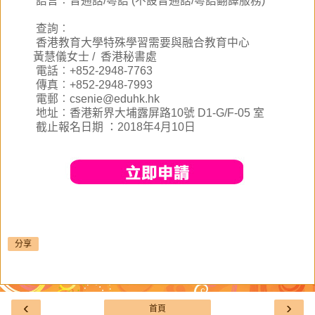
語言
︰
普通話/粵語 (不設普通話/粵語翻譯服務)
查詢
︰
香港教育大學特殊學習需要與融合教育中心
黃慧儀女士 /
香港秘書處
電話
︰
+852-2948-7763
傳真
︰
+852-2948-7993
電郵
︰
csenie@eduhk.hk
地址
︰
香港新界大埔露屏路10號 D1-G/F-05 室
截止報名日期
：
2018年4月10日
分享
‹
›
首頁