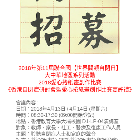
2018年第11屆聯合國【世界關顧自閉日】
大中華地區系列活動
2018愛心捲紙畫創作比賽
《香港自閉症研討會
暨
愛心捲紙畫創作比賽
嘉
許禮
》
會議內容 :
日期
︰
2018年4月13日 /
4月14日
(星期六)
時間
︰08:30-17:30 (09:00開始登記)
地點
︰
香港教育大學大埔校園 D1-LP-04演講室
對象
︰
教師、家長、社工、醫療及復康工作人員
主題
︰
聆聽自閉症人士和家庭的聲音