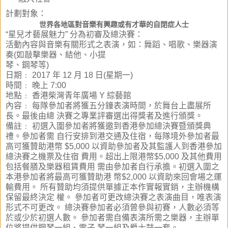
計劃對象：
世界各地區對音樂有興趣或有才華的自閉症人士
“星兒才藝展魅力” 分為初審及總決賽：
活動內容與音樂有關形式之表演，如：舞蹈、唱歌、樂器演
奏(如敲擊樂器、結他、小提
琴、鋼琴等)
日期﹕ 2017 年 12 月 18 日(星期一)
時間﹕ 晚上 7:00
地點﹕ 香港柴灣青年廣場 Y 綜藝館
內容﹕ 每隊參加者將獲五分鐘表演時間，於舞台上盡展所
長。最後由總 決賽之專業評審選出得獎者及進行頒獎。
備註﹕ 初選入圍參加者將獲邀到香港參加總決賽暨頒獎典
禮。參加者需 自行安排到港交通及住宿，每隊境外參加者最
高可獲贊助港幣 $5,000 以資助參加者及其監護人到香港參加
總決賽之機票及住宿 費用。超出上限港幣$5,000 及其他費用
包括餐膳及樂器租賃費用 需由參加者自行承擔。初選入圍之
本港參加者將最高可獲贊助港 幣$2,000 以資助來回會場之運
輸費用。 所有贊助均須提供單據正本作實報實銷，主辦機構
保留最終決定 權。 參加者可更改總決賽之表演曲目，唯表演
形式不可更改。 總決賽參加者必須曾參與初賽，人數必須等
於或少於初選人數。 參加者需自備表演所需之樂器，主辦單
位將提供鋼琴一組、電子 琴一組及爵士鼓一套。