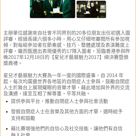
主辦單位感謝來自社會不同界別的20多位朋友出任初選入圍
評審，經過長達六個多小時，用心又仔細地審閱所有參加視
頻，對每組參加者在節奏感、技巧、整體處理及表演難度上
評審，繼而甄選出表現優秀的17隊入圍者，蒞臨香港參與昨
晚2017年12月18日的【星兒才藝展魅力2017】
總決賽暨頒
獎典禮
。
星兒才藝展魅力大賽為一年一度的國際盛事，自 2014 年
起，每次均廣邀世界各地區的自閉症人士參與，鼓勵自閉症
人士於舞台上展現耀眼的音樂才華，藉此增加與外界的交流
及溝通，達至互相了解尊重，平等共融。
提供參與平台，推動自閉症人士參與社會活動
發掘自閉症人士在音樂及其他方面的才華，適時給予
支持和鼓勵
藉比賽增強他們的自信心及社交技能，讓他們有自信
融入社會