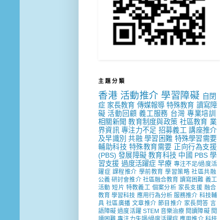
主 題 分 類
香港
活動推介
學習障礙
自閉
症
家長教育
傳媒報導
特殊教育
讀寫障
礙
活動回顧
義工服務
台灣
專業培訓
相關新聞
教育制度與政策
社區教育
業
界資訊
專注力不足
招募義工
講座推介
及早識別
共融
學習困難
特殊學習需要
輔助科技
特殊教育需要
正向行為支援
(PBS)
發展障礙
教育科技
中國
PBS
學
習支援
過度活躍症
早療
專注不足/過度活
躍症
課程推介
學前教育
學習策略
社區共融
公義
研討會推介
社區融合教育
讀寫困難
義工
活動
短片
特教義工
個案分析
家長支援
融合
教育
學習科技
應用行為分析
服務推介
科技輔
具
社區廣播
文章推介
節目推介
家長問答
言
語障礙
過度活躍
STEM
音樂治療
閱讀障礙
閱
讀困難
專注力失調/過度活躍症
應用推介
科技