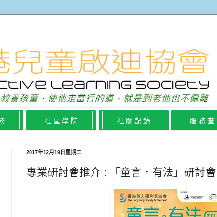
 務
社 區 學 院
社 關 記 錄
服 務 查
2017年12月19日星期二
專業研討會推介 : 「童言．有法」研討會