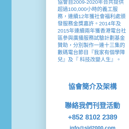
協會
自2009-2020年合共提供
超過100,000小時的義工服
務，連續12年獲社會福利處頒
發服務金獎嘉許。
2014年及
2015年連續兩年獲香港電台社
區參與廣播服務試驗計劃基金
贊助，分別製作一連十三集的
數碼電台節目『我家有個學障
兒』及『 科技改變人生』。
協會簡介及架構
聯絡我們
刊登活動
+852 8102 2389
info@sld2000.com