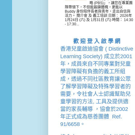
略 (PBS)」，讓您在專業團
隊帶領下，不但能鍛鍊體魄，更能以
Buddy 身份陪伴長者與青年，走出自信與
活力。 簡介會 及 義工培訓 日期： 2026年
1月24日 (六) 及 1月31日 (六) 時間： 14:30
- 17:30...
歡 迎 登 入 啟 學 網
香港兒童啟迪協會 ( Distinctive 
Learning Society) 成立於2001
年，成員來自不同專業對兒童
學習障礙有負擔的
義工
所組
成，透過不同社區教育讓公眾
了解學習障礙及特殊學習者的
需要，令社會人士認識幫助兒
童學習的方法, 工具及提供適
當的家長輔導 
，
協會
於2002
年
正式成為慈善團體  Ref. 
91/6658。