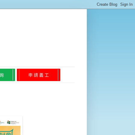
 詢
申 請 義 工