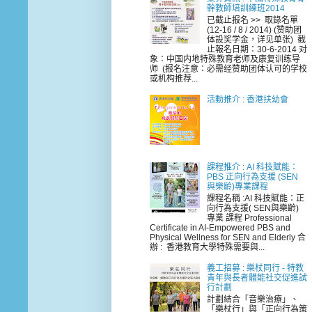
幹教師培訓練班2014
已截止报名 >> 取錄名單
(12-16 / 8 / 2014) (赞助团
体設奖学金，详见单张) 截
止報名日期：30-6-2014 对
象：中国内地特殊教育老师及康复训练导
师 (报名注意：必需经赞助团体认可的学校
或机构推荐...
活動推介 : 香港扶幼會
課程推介 : AI 科技賦能：
PBS 正向行為支援 (SEN
與樂齡)專業課程
課程名稱 :AI 科技賦能：正
向行為支援( SEN與樂齡)
專業 課程 Professional
Certificate in AI-Empowered PBS and
Physical Wellness for SEN and Elderly 合
辦 : 香港教育大學特殊需要與...
義工招募 : 樂杖同行 - 特教
青年與長者體能社交促進試
行計劃
計劃結合「音樂治療」、
「樂杖行」與「正向行為策