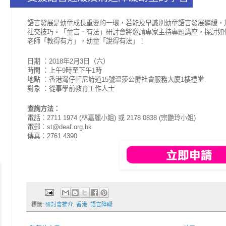
語言發展是幼童成長重要的一環，若能及早識別幼童語言發
展遲緩，
社交技巧。「童言．有法」研討會將邀請專家主持專題講座，探討如
老師「教得有方」，幼童「說得有法」！
日期 ：2018年2月3日（六）

時間 ：上午9時至下午1時 

地點 ：香港灣仔軒尼詩道15號溫莎公爵社會服務大廈1樓禮堂 

對象 ：從事學前教育工作人士
查詢方法： 
電話︰2711 1974 (林嘉麗小姐) 或 2178 0838 (宗艷玲小姐) 

電郵︰st@deaf.org.hk 

傳真︰2761 4390
標籤:
研討會推介
,
香港
,
語言障礙