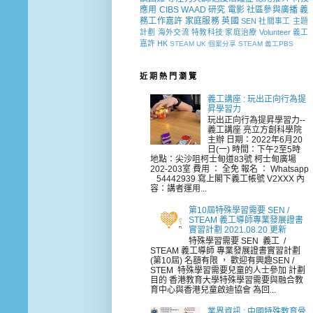
應用
CIBS
WAAD
研究
電影
社區參與廣播
義
務工作嘉許
家庭服務
英國
SEN 社關事工
主題
計劃
海外交流
特教科技
家庭治療
Volunteer
義工
嘉許
HK
STEAM
UK
個案分享
STEAM 義工PBS
近 期 熱 門 瀏 覽
義工講座 : 玩出正向行為提
昇學習力
玩出正向行為提昇學習力--
義工講座 亮立方創科學院
主辦 日期：2022年6月20
日(一) 時間：下午2至5時
地點：尖沙咀柯士甸道83號 柯士甸廣場
202-203室 費用 ： 全免 報名 ： Whatsapp
54442939 寫上閣下義工帳號 V2XXX 內
容：講者運用...
第10屆特殊學習需要 SEN /
STEAM 義工導師專業發展證書
實習計劃 2021.08.20 更新
特殊學習需要 SEN 義工 /
STEAM 義工導師 專業發展證書實習計劃
(第10屆) 名額有限 ， 歡迎有興趣SEN /
STEM 特殊學習需要兒童的人士參加 計劃
目的 香港教育大學特殊學習需要與融合教
育中心與香港兒童啟迪協會 為回...
業界資訊 : 中國特殊教育骨