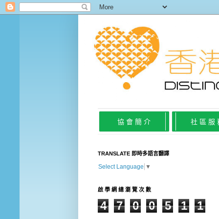
協 會 簡 介
社 區 服
TRANSLATE 即時多語言翻譯
Select Language
▼
啟 學 網 總 瀏 覽 次 數
4
7
0
0
5
1
1