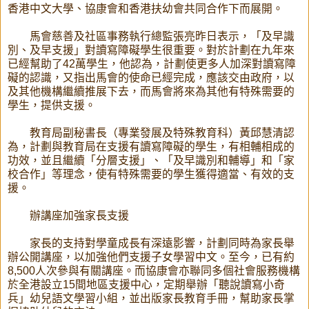
香港中文大學、協康會和香港扶幼會共同合作下而展開。
馬會慈善及社區事務執行總監張亮昨日表示，「及早識
別、及早支援」對讀寫障礙學生很重要。對於計劃在九年來
已經幫助了42萬學生，他認為，計劃使更多人加深對讀寫障
礙的認識，又指出馬會的使命已經完成，應該交由政府，以
及其他機構繼續推展下去，而馬會將來為其他有特殊需要的
學生，提供支援。
教育局副秘書長（專業發展及特殊教育科）黃邱慧清認
為，計劃與教育局在支援有讀寫障礙的學生，有相輔相成的
功效，並且繼續「分層支援」、「及早識別和輔導」和「家
校合作」等理念，使有特殊需要的學生獲得適當、有效的支
援。
辦講座加強家長支援
家長的支持對學童成長有深遠影響，計劃同時為家長舉
辦公開講座，以加強他們支援子女學習中文。至今，已有約
8,500人次參與有關講座。而協康會亦聯同多個社會服務機構
於全港設立15間地區支援中心，定期舉辦「聽說讀寫小奇
兵」幼兒語文學習小組，並出版家長教育手冊，幫助家長掌