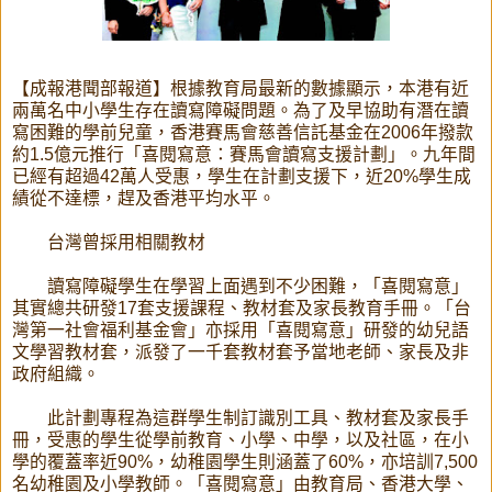
【成報港聞部報道】根據教育局最新的數據顯示，本港有近
兩萬名中小學生存在讀寫障礙問題。為了及早協助有潛在讀
寫困難的學前兒童，香港賽馬會慈善信託基金在2006年撥款
約1.5億元推行「喜閱寫意：賽馬會讀寫支援計劃」。九年間
已經有超過42萬人受惠，學生在計劃支援下，近20%學生成
績從不達標，趕及香港平均水平。
台灣曾採用相關教材
讀寫障礙學生在學習上面遇到不少困難，「喜閱寫意」
其實總共研發17套支援課程、教材套及家長教育手冊。「台
灣第一社會福利基金會」亦採用「喜閱寫意」研發的幼兒語
文學習教材套，派發了一千套教材套予當地老師、家長及非
政府組織。
此計劃專程為這群學生制訂識別工具、教材套及家長手
冊，受惠的學生從學前教育、小學、中學，以及社區，在小
學的覆蓋率近90%，幼稚園學生則涵蓋了60%，亦培訓7,500
名幼稚園及小學教師。「喜閱寫意」由教育局、香港大學、