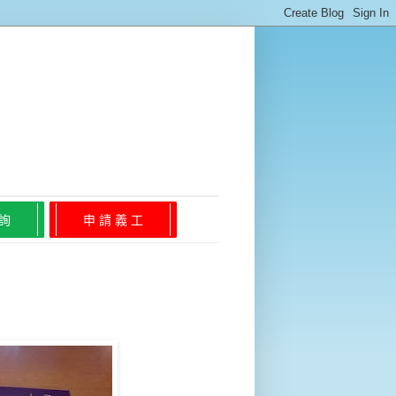
 詢
申 請 義 工