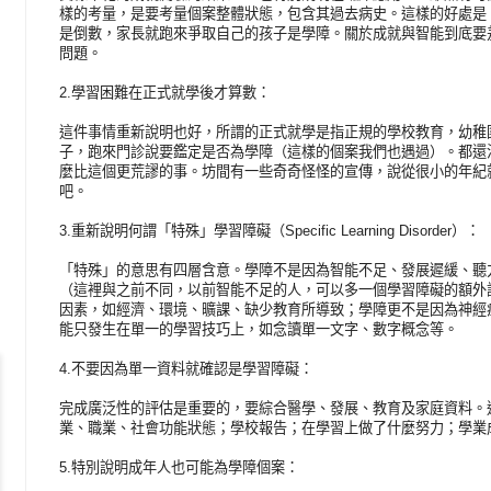
樣的考量，是要考量個案整體狀態，包含其過去病史。這樣的好處是
是倒數，家長就跑來爭取自己的孩子是學障。關於成就與智能到底要
問題。
2.學習困難在正式就學後才算數：
這件事情重新說明也好，所謂的正式就學是指正規的學校教育，幼稚
子，跑來門診說要鑑定是否為學障（這樣的個案我們也遇過）。都還
麼比這個更荒謬的事。坊間有一些奇奇怪怪的宣傳，說從很小的年紀
吧。
3.重新說明何謂「特殊」學習障礙（Specific Learning Disorder）：
「特殊」的意思有四層含意。學障不是因為智能不足、發展遲緩、聽
（這裡與之前不同，以前智能不足的人，可以多一個學習障礙的額外
因素，如經濟、環境、曠課、缺少教育所導致；學障更不是因為神經
能只發生在單一的學習技巧上，如念讀單一文字、數字概念等。
4.不要因為單一資料就確認是學習障礙：
完成廣泛性的評估是重要的，要綜合醫學、發展、教育及家庭資料。
業、職業、社會功能狀態；學校報告；在學習上做了什麼努力；學業
5.特別說明成年人也可能為學障個案：