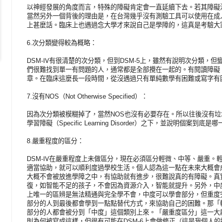
以神經發展的角度而言，特殊的障礙肯定會一直延續下去。若其障礙
當然另外一個背後的理由是，在台灣幾乎沒有測驗工具可以使用在成
上甚麼話。臨床上也遇過念大學才來說自己是學障的，這真是考驗大
6.次分類變得較為概略：
DSM-Ⅳ有很清楚的次分類，但到DSM-5上，雖然有說明次分類，
們很難找到單一有問題的人，通常都是全部攪在一起的。有閱讀障礙
章。在臨床這麼長一段時間，從沒遇過只有單純數學有困難或寫字有
7.沒有NOS（Not Otherwise Specified）：
因為次分類被模糊掉了，當然NOS也沒有必要存在。所以往後沒有
學習障礙（Specific Learning Disorder）之下，並說明個案到
8.嚴重程度的區分：
DSM-Ⅳ在嚴重程度上未做區分，現在必須區分輕微、中等、嚴重。
適當協助，就可以順利度過學校生活。個人認為這一點在未來大概會
大概不會被放進學障之中，有協助就有進步，很難說真的有障礙。真
復，如智能不足的孩子，不會因為資源介入，智能就提升。另外，中度
上唯一的區辨是無法精通與完全學不會，中度可以學會部分，但重度
部分的人到最後都會學到一點點替代方式，來協助自己的困難。那「
部分的人都會被分到「中度」這個類別上來。「嚴重度區分」這一大
則為何被寫成這樣，但很有可能在DSM-6上會做修正（這是我個人