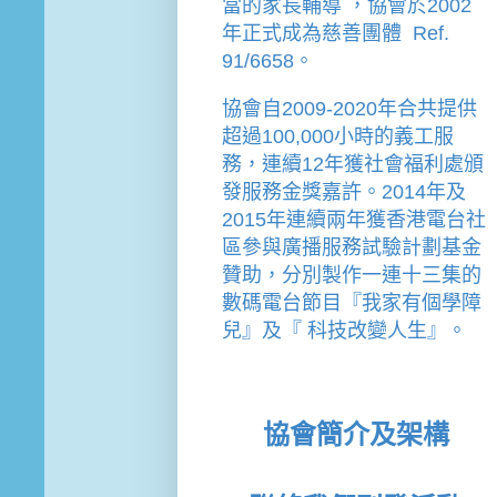
當的家長輔導 
，
協會
於2002
年
正式成為慈善團體  Ref. 
91/6658。
協會
自2009-2020年合共提供
超過100,000小時的義工服
務，連續12年獲社會福利處頒
發服務金獎嘉許。
2014年及
2015年連續兩年獲香港電台社
區參與廣播服務試驗計劃基金
贊助，分別製作一連十三集的
數碼電台節目『我家有個學障
兒』及『 科技改變人生』。
協會簡介及架構