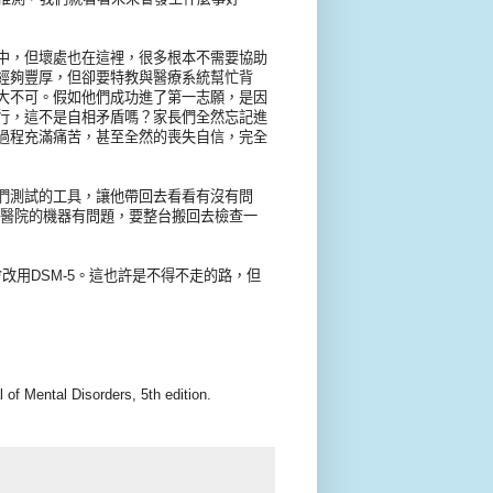
中，但壞處也在這裡，很多根本不需要協助
經夠豐厚，但卻要特教與醫療系統幫忙背
大不可。假如他們成功進了第一志願，是因
行，這不是自相矛盾嗎？家長們全然忘記進
過程充滿痛苦，甚至全然的喪失自信，完全
們測試的工具，讓他帶回去看看有沒有問
得醫院的機器有問題，要整台搬回去檢查一
改用DSM-5。這也許是不得不走的路，但
 of Mental Disorders, 5th edition.