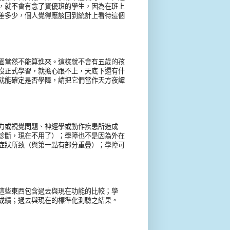
，就不會有念了資優班的學生，因為在班上
差多少，個人覺得應該回到統計上看待這個
園當然不能算進來。這樣就不會有五歲的孩
沒正式學習，就擔心跟不上，天底下還有什
就能確定是否學障，請把它們當作天方夜譚
力或視覺問題、神經學或動作疾患所造成
診斷，現在不用了）；學障也不是因為外在
症狀所致（與第一點有部分重疊）；學障可
這些東西包含過去與現在功能的比較；學
成績；過去與現在的標準化測驗之結果。