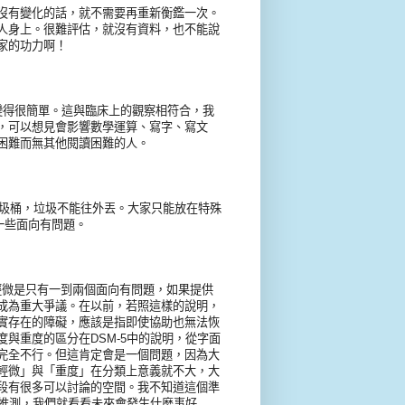
沒有變化的話，就不需要再重新衡鑑一次。
人身上。很難評估，就沒有資料，也不能說
家的功力啊！
但變得很簡單。這與臨床上的觀察相符合，我
，可以想見會影響數學運算、寫字、寫文
困難而無其他閱讀困難的人。
垃圾桶，垃圾不能往外丟。大家只能放在特殊
底是哪一些面向有問題。
輕微是只有一到兩個面向有問題，如果提供
成為重大爭議。在以前，若照這樣的說明，
實存在的障礙，應該是指即使協助也無法恢
與重度的區分在DSM-5中的說明，從字面
完全不行。但這肯定會是一個問題，因為大
輕微」與「重度」在分類上意義就不大，大
段有很多可以討論的空間。我不知道這個準
的推測，我們就看看未來會發生什麼事好