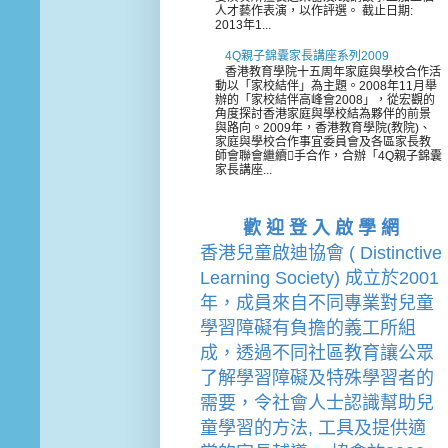
人才藝作表演，以作評選。 截止日期:
2013年1...
4Q親子錦囊家長講座系列2009
香港教育學院十五周年家庭與學校合作活
動以「家校結伴」為主題。2008年11月舉
辦的「家校結伴高峰會2008」，從宏觀的
角度探討香港家庭與學校結為夥伴的前景
與路向。2009年，香港教育學院(教院)、
家庭與學校合作事宜委員會及各區家長教
師會聯會繼續手合作，合辦「4Q親子錦囊
家長講座...
歡 迎 登 入 啟 學 網
香港兒童啟迪協會 ( Distinctive 
Learning Society) 成立於2001
年，成員來自不同專業對兒童
學習障礙有負擔的
義工
所組
成，透過不同社區教育讓公眾
了解學習障礙及特殊學習者的
需要，令社會人士認識幫助兒
童學習的方法, 工具及提供適