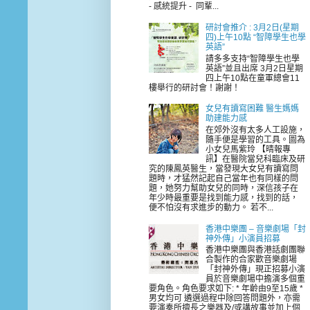
- 感統提升 - 同輩...
研討會推介 : 3月2日(星期
四)上午10點 “智障學生也學
英語”
請多多支持“智障學生也學
英語”並且出席 3月2日星期
四上午10點在童軍總會11
樓舉行的研討會！謝謝！
女兒有讀寫困難 醫生媽媽
助建能力感
在郊外沒有太多人工設施，
隨手便是學習的工具。圖為
小女兒馬紫玲 【晴報專
訊】在醫院當兒科臨床及研
究的陳鳳英醫生，當發現大女兒有讀寫問
題時，才猛然記起自己當年也有同樣的問
題，她努力幫助女兒的同時，深信孩子在
年少時最重要是找到能力感，找到的話，
便不怕沒有求進步的動力。 若不...
香港中樂團 – 音樂劇場「封
神外傳」小演員招募
香港中樂團與香港話劇團聯
合製作的合家歡音樂劇場
「封神外傳」現正招募小演
員於音樂劇場中擔演多個重
要角色。角色要求如下: * 年齡由9至15歲 *
男女均可 遴選過程中除回答問題外，亦需
要演奏所擅長之樂器及/或講故事並加上個