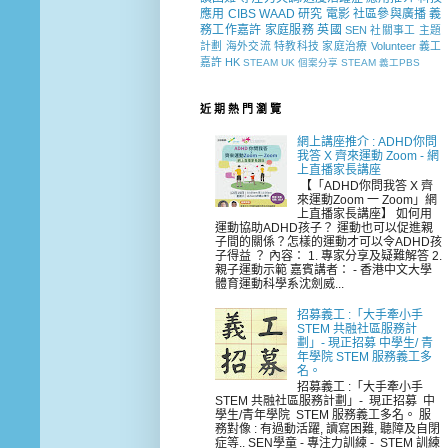
應用
CIBS
WAAD
研究
電影
社區參與廣播
義
務工作嘉許
家庭服務
英國
SEN 社關事工
主題
計劃
海外交流
特教科技
家庭治療
Volunteer
義工
嘉許
HK
STEAM
UK
個案分享
STEAM 義工PBS
近 期 熱 門 瀏 覽
網上講座推介 : ADHD你問
我答 X 齊來運動 Zoom - 網
上直播家長講座
【「ADHD你問我答 X 齊
來運動Zoom 一 Zoom」網
上直播家長講座】 如何用
運動協助ADHD孩子？ 運動也可以促進親
子間的關係？怎樣的運動才可以令ADHD孩
子得益 ？ 內容： 1. 專家分享及疑難解答 2.
親子運動示範 嘉賓講者： - 香港中文大學
體育運動科學系沈劍威...
招募義工 :「大手牽小手
STEM 共融社區服務計
劃」- 現正招募 中學生/ 青
年學院 STEM 服務義工多
名。
招募義工 :「大手牽小手
STEM 共融社區服務計劃」- 現正招募 中
學生/青年學院 STEM 服務義工多名。 服
務對像 : 有過動活躍, 讀寫困難, 聽障及自閉
症等.. SEN學童 - 專注力訓練 - STEM 訓練