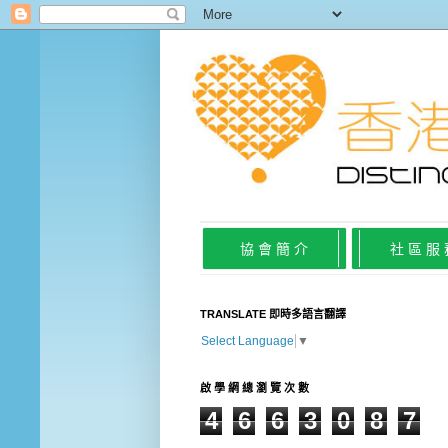
協 會 簡 介
社 區 服
TRANSLATE 即時多語言翻譯
Select Language
▼
啟 學 網 總 瀏 覽 次 數
4
6
6
3
0
8
7