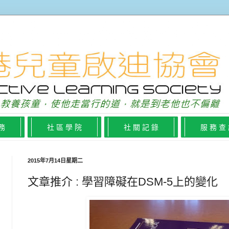
 務
社 區 學 院
社 關 記 錄
服 務 查
2015年7月14日星期二
文章推介 : 學習障礙在DSM-5上的變化