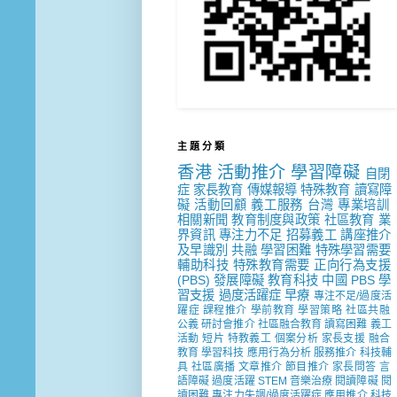
主 題 分 類
香港
活動推介
學習障礙
自閉
症
家長教育
傳媒報導
特殊教育
讀寫障
礙
活動回顧
義工服務
台灣
專業培訓
相關新聞
教育制度與政策
社區教育
業
界資訊
專注力不足
招募義工
講座推介
及早識別
共融
學習困難
特殊學習需要
輔助科技
特殊教育需要
正向行為支援
(PBS)
發展障礙
教育科技
中國
PBS
學
習支援
過度活躍症
早療
專注不足/過度活
躍症
課程推介
學前教育
學習策略
社區共融
公義
研討會推介
社區融合教育
讀寫困難
義工
活動
短片
特教義工
個案分析
家長支援
融合
教育
學習科技
應用行為分析
服務推介
科技輔
具
社區廣播
文章推介
節目推介
家長問答
言
語障礙
過度活躍
STEM
音樂治療
閱讀障礙
閱
讀困難
專注力失調/過度活躍症
應用推介
科技