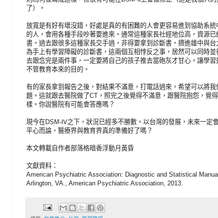
了）。
放寬是有好有壞沒錯，好處是真的有困難的人會更容易進到協助系統
的人，會用各種手段吵著要進來。通常這種家長社經地位高，資源已
書。過去跟很多這種家長交手過，非得要拿到診斷書，擠進雄中與台
為手上有學習障礙的診斷書，這兩個互相悖反之事，居然可以同時並
去跟念完是兩件事，一定要將自己的孩子推去當砲灰才甘心，讓學習
不管教育本來的目的。
有的家長拿到報告之後，對結果不滿意，打電話過來，希望可以將我
題。這就跟去醫院做了CT，照完之後覺得不滿意，跟醫院抱怨，覺
樣。你說醫院有可能會答應嗎？
現今在DSM-Ⅳ之下，狀況已經多不勝數。以台灣的發展，未來一定會
平心而論，醫療界與教育界真的準備好了嗎？
本文轉載自作者部落格暗香浮動月黃昏
文獻資料：
American Psychiatric Association: Diagnostic and Statistical Manual
Arlington, VA., American Psychiatric Association, 2013.