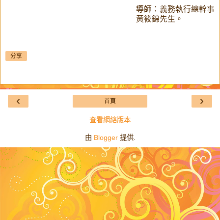
導師：義務執行總幹事
黃筱錦先生。
分享
‹
›
首頁
查看網絡版本
由
Blogger
提供.