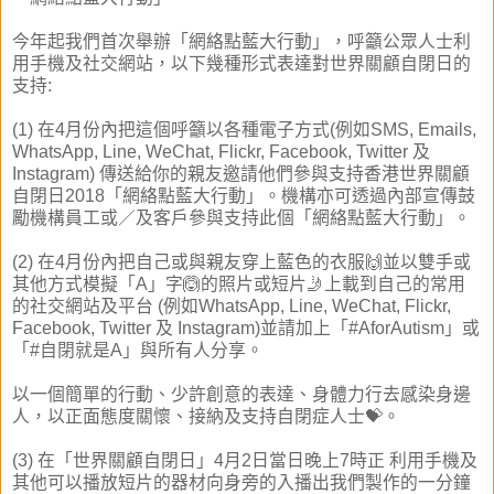
今年起我們首次舉辦「網絡點藍大行動」，呼籲公眾人士利
用手機及社交網站，以下幾種形式表達對世界關顧自閉日的
支持:
(1) 在4月份內把這個呼籲以各種電子方式(例如SMS, Emails,
WhatsApp, Line, WeChat, Flickr, Facebook, Twitter 及
Instagram) 傳送給你的親友邀請他們參與支持香港世界關顧
自閉日2018「網絡點藍大行動」。機構亦可透過內部宣傳鼓
勵機構員工或／及客戶參與支持此個「網絡點藍大行動」。
(2) 在4月份內把自己或與親友穿上藍色的衣服🙌並以雙手或
其他方式模擬「A」字🙆的照片或短片🤳上載到自己的常用
的社交網站及平台 (例如WhatsApp, Line, WeChat, Flickr,
Facebook, Twitter 及 Instagram)並請加上「#AforAutism」或
「#自閉就是A」與所有人分享。
以一個簡單的行動、少許創意的表達、身體力行去感染身邊
人，以正面態度關懷、接納及支持自閉症人士💝。
(3) 在「世界關顧自閉日」4月2日當日晚上7時正 利用手機及
其他可以播放短片的器材向身旁的入播出我們製作的一分鐘