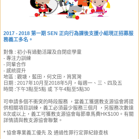
2017 - 2018 第一期 SEN 正向行為課後支援小組
現正招募服
務義工多名。
對像 : 初小有過動活躍及自閉症學童
- 專注力訓練
- 同輩合作
- 感統提升
地區 : 觀塘，藍田，何文田，筲箕灣
日期 : 2017年10月至2018年5月，每週一、三、四及五
時間 :下午3點至5點 或 下午4點至5點30
可申請多個不衝突的時段服務
，
當義工獲選教支源協會將提
供相關項目訓練，義工必須最少服務三個
月
，另服務次數達
8次或以上，義工可獲
教支源
協會每節車馬費HK$100。有關
詳情請與教支源協會聯繫。
* 協會專業義工優先 及 通過性罪行定罪紀錄查核