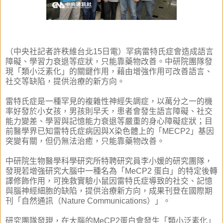
（中央社記者許秩維台北15日電）罕病雷特氏症會造成語言
障礙、學習力衰退等症狀，只能靠藥物改善。中研院團隊發
現「類小泛素化」的關鍵作用，藉由增強作用可改善語言、
社交等缺陷，提供治療的新方向。
雷特氏症是一種罕見的複雜性神經失調症，以萬分之一的機
率好發於小女孩，男孩則早夭，患者會發生語言障礙、社交
能力變差、學習與記憶能力衰退等嚴重的身心障礙症狀；目
前醫學界已知雷特氏症病因與X染色體上的「MECP2」基因
突變有關，但仍無法治癒，只能靠藥物改善。
中研院生物醫學科學研究所特聘研究員李小媛的研究團隊，
發現若增強研究大腦中一種名為「MeCP2 蛋白」的特定後轉
譯修飾作用，可挽救實驗小鼠因雷特氏症導致的社交、記憶
與腦神經細胞的缺陷，提供治療新方向，成果刊登在國際期
刊「自然通訊（Nature Communications）」。
研究團隊發現，在大腦的MeCP2蛋白會發生「類小泛素化」