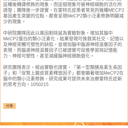
這種後轉譯修飾的現象，而這個現象可被神經細胞的活化所
誘發；團隊進一步證實，在雷特氏症患者常見的幾種MECP2
基因產生突變的位點，都會呈現MeCP2類小泛素修飾明顯減
少的現象。
中研院團隊因此以基因剃除鼠為實驗對象，增加其腦中
MeCP2蛋白的類小泛素化，結果發現可挽救其社交、記憶以
及神經突觸可塑性的缺陷，並增加腦中腦源神經滋養因子的
表現，而腦源神經滋養因子已被證實可促進學習與記憶能
力、神經可塑性，甚至減緩腦神經細胞退化。
研究團隊表示，經由實驗也證實，「第一型類胰島素生長因
子」和「促腎上腺皮質素釋放因子」都會顯著增加MeCP2在
腦中的類小泛素修飾，研究成果可提供未來治療雷特氏症新
的思考方向。1050215
分享