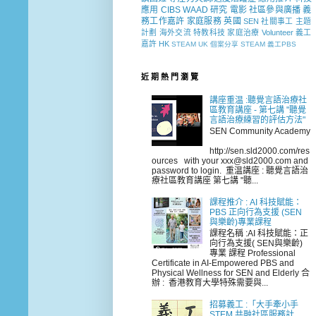
應用
CIBS
WAAD
研究
電影
社區參與廣播
義
務工作嘉許
家庭服務
英國
SEN 社關事工
主題
計劃
海外交流
特教科技
家庭治療
Volunteer
義工
嘉許
HK
STEAM
UK
個案分享
STEAM 義工PBS
近 期 熱 門 瀏 覽
講座重温 :聽覺言語治療社
區教育講座 - 第七講 "聽覺
言語治療練習的評估方法"
SEN Community Academy
http://sen.sld2000.com/res
ources with your xxx@sld2000.com and
password to login. 重温講座 : 聽覺言語治
療社區教育講座 第七講 "聽...
課程推介 : AI 科技賦能：
PBS 正向行為支援 (SEN
與樂齡)專業課程
課程名稱 :AI 科技賦能：正
向行為支援( SEN與樂齡)
專業 課程 Professional
Certificate in AI-Empowered PBS and
Physical Wellness for SEN and Elderly 合
辦 : 香港教育大學特殊需要與...
招募義工 :「大手牽小手
STEM 共融社區服務計