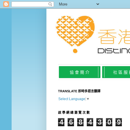
協 會 簡 介
社 區 服
TRANSLATE 即時多語言翻譯
Select Language
▼
啟 學 網 總 瀏 覽 次 數
4
6
8
4
3
0
9