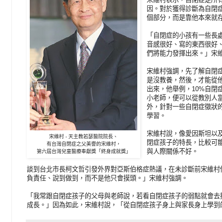
因。對於獲得診斷為自閉
個部分，而是靠他本來就
「自閉症的小孩有一些長
音感很好、寫的東西很好
們將能力發揮出來。」宋
宋維村強調，先了解自閉
是沒教養，然後，才能從
出來，他舉例，10%自閉
小老師，便可以從教別人
外，針對一些自閉症徵狀
學習。
宋維村說，像愛因斯坦以
宋維村 - 天主教若瑟醫院院長、
閉症孩子的特長，比較可
有台灣自閉症之父美譽的宋維村，
與人際關係不好。
第六屆台灣兒童醫療奉獻獎「終身成就獎」
談到台北市長柯文哲引發外界對亞斯伯格症熱議，在未診斷前宋維村
負責任、說到做到，而不是他只會摸頭。」宋維村強調。
「我常跟自閉症孩子的父母與老師說，若看自閉症孩子的弱點就會去
成長。」因為如此，宋維村說，「從自閉症孩子身上與家長身上學到