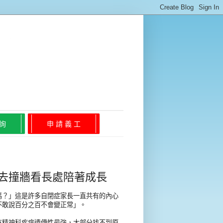
 詢
申 請 義 工
就會去撞牆看長處陪著成長
嗎？」這是許多自閉症家長一直共有的內心
不敢說百分之百不會變正常」。
有精神科疾病遺傳性最強，大部分找不到原