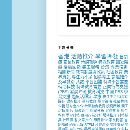
主 題 分 類
香港
活動推介
學習障礙
自閉
症
家長教育
傳媒報導
特殊教育
讀寫障
礙
活動回顧
義工服務
台灣
專業培訓
相關新聞
教育制度與政策
社區教育
業
界資訊
專注力不足
招募義工
講座推介
及早識別
共融
學習困難
特殊學習需要
輔助科技
特殊教育需要
正向行為支援
(PBS)
發展障礙
教育科技
中國
PBS
學
習支援
過度活躍症
早療
專注不足/過度活
躍症
課程推介
學前教育
學習策略
社區共融
公義
研討會推介
社區融合教育
讀寫困難
義工
活動
短片
特教義工
個案分析
家長支援
融合
教育
學習科技
應用行為分析
服務推介
科技輔
具
社區廣播
文章推介
節目推介
家長問答
言
語障礙
過度活躍
STEM
音樂治療
閱讀障礙
閱
讀困難
專注力失調/過度活躍症
應用推介
科技