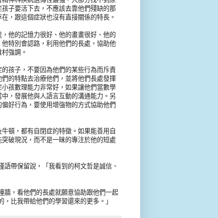
症孩子要活下去，不應該去靠他們殘缺的那
存在，跟這個症狀也沒有直接關係的特長。
處，他的記憶力很好、他的畫畫很好、他的
、他特別會認路，利用他們的長處，協助他
維村強調。
症的孩子，不要因為他們的某些行為而斥責
他們的特點去治療他們，並將他們長處發揮
症小孩數理能力非常好，如果讓他們當數學
當中，發展他與人語言互動的溝通能力。另
的偏好行為，要使用增強物的方式協助他們
及牛頓，都有自閉症的特徵。如果能善用自
能突破現況，而不是一昧的專注於他的短處
僅語帶保留說，「我看到的柯文哲是誠信、
撞牆，看他們的長處就願意協助跟他們一起
的，比我帶給他們的學習還來的更多。」