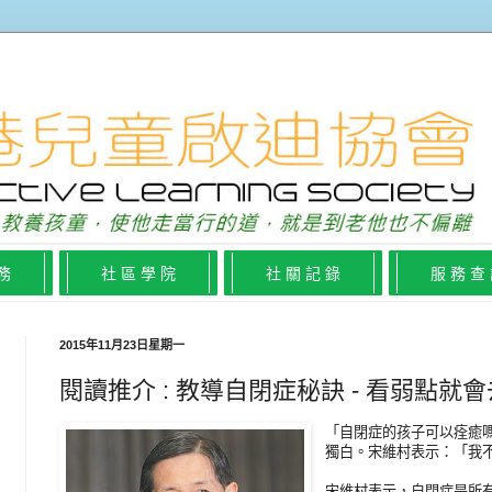
 務
社 區 學 院
社 關 記 錄
服 務 查
2015年11月23日星期一
閱讀推介 : 教導自閉症秘訣 - 看弱點
「自閉症的孩子可以痊癒
獨白。宋維村表示：「我
宋維村表示，自閉症是所