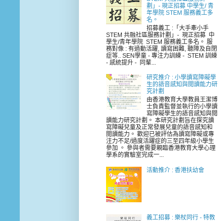
劃」- 現正招募 中學生/ 青
年學院 STEM 服務義工多
名。
招募義工 :「大手牽小手
STEM 共融社區服務計劃」- 現正招募 中
學生/青年學院 STEM 服務義工多名。 服
務對像 : 有過動活躍, 讀寫困難, 聽障及自閉
症等.. SEN學童 - 專注力訓練 - STEM 訓練
- 感統提升 - 同輩...
研究推介 : 小學讀寫障礙學
生的語音感知與閲讀能力研
究計劃
由香港教育大學教員王潔博
士負責監督並執行的小學讀
寫障礙學生的語音感知與閲
讀能力研究計劃。 本研究計劃旨在探究讀
寫障礙兒童及正常發展兒童的語音感知和
閲讀能力。 歡迎已被評估為讀寫障礙或專
注力不足/過度活躍症的三至四年級小學生
參加 。 參與者需要親臨香港教育大學心理
學系的實驗室完成一...
活動推介 : 香港扶幼會
義工招募 : 樂杖同行 - 特教