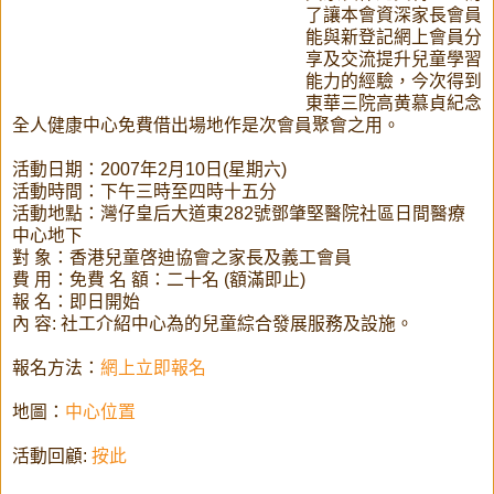
了讓本會資深家長會員
能與新登記網上會員分
享及交流提升兒童學習
能力的經驗，今次得到
東華三院高黄慕貞紀念
全人健康中心免費借出場地作是次會員聚會之用。
活動日期：2007年2月10日(星期六)
活動時間：下午三時至四時十五分
活動地點：灣仔皇后大道東282號鄧肇堅醫院社區日間醫療
中心地下
對 象：香港兒童啓迪協會之家長及義工會員
費 用：免費 名 額：二十名 (額滿即止)
報 名：即日開始
內 容: 社工介紹中心為的兒童綜合發展服務及設施。
報名方法：
網上立即報名
地圖：
中心位置
活動回顧:
按此