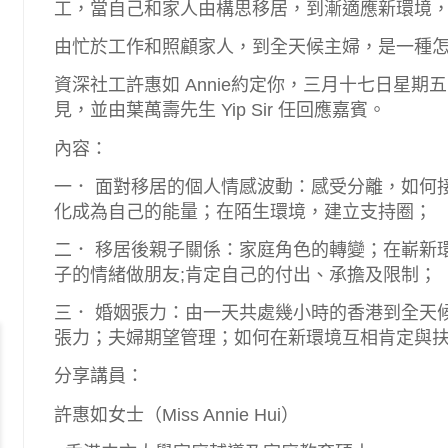
工，當自己和家人由構思移居，到漸適應新環境
由忙於工作和照顧家人，到全天候主婦，是一種
資深社工許惠如 Annie約定你，三月十七日星期五晚
見，並由葉萬壽先生 Yip Sir 任回應嘉賓。
內容：
一． 面對移居的個人情感波動：感受分離，如何
化成為自己的能量；在陌生環境，建立支持圈；
二． 移居後親子關係：家庭角色的轉變；在嶄新
子的情緒做朋友;肯定自己的付出、承擔及限制；
三． 婚姻張力：由一天共處幾小時的香港到全天
張力；夫婦期望管理；如何在新環境互相肯定與
分享講員：
許惠如女士（Miss Annie Hui）