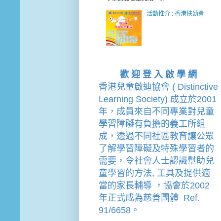
活動推介 : 香港扶幼會
歡 迎 登 入 啟 學 網
香港兒童啟迪協會 ( Distinctive 
Learning Society) 成立於2001
年，成員來自不同專業對兒童
學習障礙有負擔的
義工
所組
成，透過不同社區教育讓公眾
了解學習障礙及特殊學習者的
需要，令社會人士認識幫助兒
童學習的方法, 工具及提供適
當的家長輔導 
，
協會
於2002
年
正式成為慈善團體  Ref. 
91/6658。