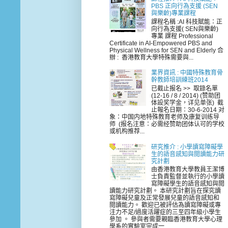
PBS 正向行為支援 (SEN
與樂齡)專業課程
課程名稱 :AI 科技賦能：正
向行為支援( SEN與樂齡)
專業 課程 Professional
Certificate in AI-Empowered PBS and
Physical Wellness for SEN and Elderly 合
辦 : 香港教育大學特殊需要與...
業界資訊 : 中國特殊教育骨
幹教師培訓練班2014
已截止报名 >> 取錄名單
(12-16 / 8 / 2014) (赞助团
体設奖学金，详见单张) 截
止報名日期：30-6-2014 对
象：中国内地特殊教育老师及康复训练导
师 (报名注意：必需经赞助团体认可的学校
或机构推荐...
研究推介 : 小學讀寫障礙學
生的語音感知與閲讀能力研
究計劃
由香港教育大學教員王潔博
士負責監督並執行的小學讀
寫障礙學生的語音感知與閲
讀能力研究計劃。 本研究計劃旨在探究讀
寫障礙兒童及正常發展兒童的語音感知和
閲讀能力。 歡迎已被評估為讀寫障礙或專
注力不足/過度活躍症的三至四年級小學生
參加 。 參與者需要親臨香港教育大學心理
學系的實驗室完成一...