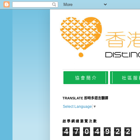
協 會 簡 介
社 區 服
TRANSLATE 即時多語言翻譯
Select Language
▼
啟 學 網 總 瀏 覽 次 數
4
7
0
4
9
2
2