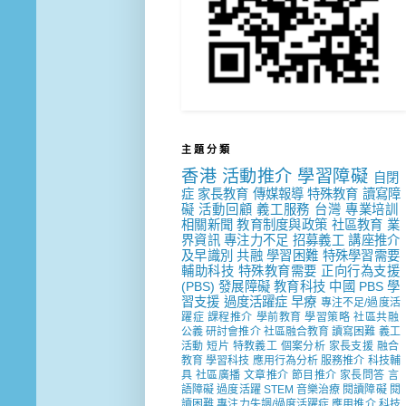
主 題 分 類
香港
活動推介
學習障礙
自閉
症
家長教育
傳媒報導
特殊教育
讀寫障
礙
活動回顧
義工服務
台灣
專業培訓
相關新聞
教育制度與政策
社區教育
業
界資訊
專注力不足
招募義工
講座推介
及早識別
共融
學習困難
特殊學習需要
輔助科技
特殊教育需要
正向行為支援
(PBS)
發展障礙
教育科技
中國
PBS
學
習支援
過度活躍症
早療
專注不足/過度活
躍症
課程推介
學前教育
學習策略
社區共融
公義
研討會推介
社區融合教育
讀寫困難
義工
活動
短片
特教義工
個案分析
家長支援
融合
教育
學習科技
應用行為分析
服務推介
科技輔
具
社區廣播
文章推介
節目推介
家長問答
言
語障礙
過度活躍
STEM
音樂治療
閱讀障礙
閱
讀困難
專注力失調/過度活躍症
應用推介
科技