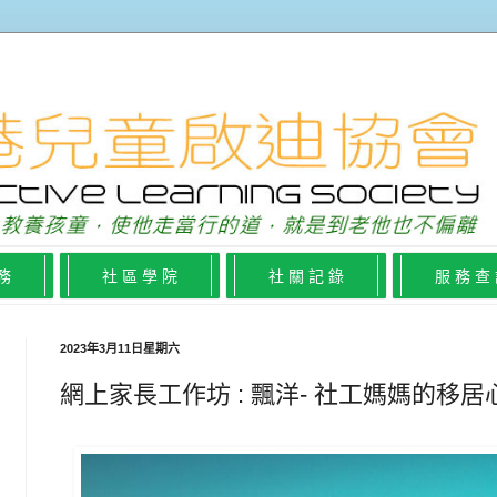
 務
社 區 學 院
社 關 記 錄
服 務 查
2023年3月11日星期六
網上家長工作坊 : 飄洋- 社工媽媽的移居