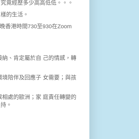
，究竟經歷多少高高低低。。。
怎樣的生活。
香港時間730至930在Zoom
接納、肯定屬於自 己的情感，轉
環境陪伴及回應子 女需要；與孩
候相處的歐洲；家 庭責任轉變的
扶持。