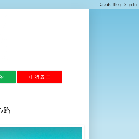
 詢
申 請 義 工
心路