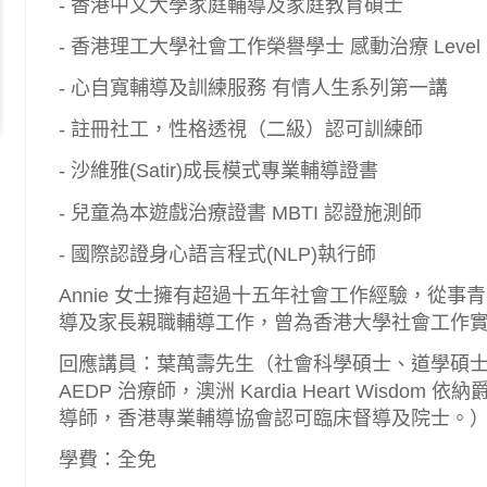
- 香港中文大學家庭輔導及家庭教育碩士
- 香港理工大學社會工作榮譽學士 感動治療 Level I 
- 心自寬輔導及訓練服務 有情人生系列
第一講
- 註冊社工，性格透視（二級）認可訓練師
- 沙維雅(Satir)成長模式專業輔導證書
- 兒童為本遊戲治療證書 MBTI 認證施測師
- 國際認證身心語言程式(NLP)執行師
Annie 女士擁有超過十五年社會工作經驗，從事
導及家長親職輔導工作，曾為香港大學社會工作
回應講員：葉萬壽先生（社會科學碩士、道學碩士、美
AEDP 治療師，澳洲 Kardia Heart Wisdom 依納爵神操
導師，香港專業輔導協會認可臨床督導及院士。
學費：全免