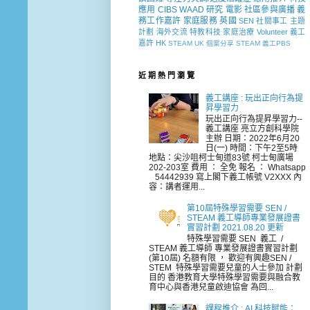
應用
CIBS
WAAD
研究
電影
社區參與廣播
義
務工作嘉許
家庭服務
英國
SEN 社關事工
主題
計劃
海外交流
特教科技
家庭治療
Volunteer
義工
嘉許
HK
STEAM
UK
個案分享
STEAM 義工PBS
近 期 熱 門 瀏 覽
義工講座 : 玩出正向行為提
昇學習力
玩出正向行為提昇學習力--
義工講座 亮立方創科學院
主辦 日期：2022年6月20
日(一) 時間：下午2至5時
地點：尖沙咀柯士甸道83號 柯士甸廣場
202-203室 費用 ： 全免 報名 ： Whatsapp
54442939 寫上閣下義工帳號 V2XXX 內
容：講者運用...
第10屆特殊學習需要 SEN /
STEAM 義工導師專業發展證書
實習計劃 2021.08.20 更新
特殊學習需要 SEN 義工 /
STEAM 義工導師 專業發展證書實習計劃
(第10屆) 名額有限 ， 歡迎有興趣SEN /
STEM 特殊學習需要兒童的人士參加 計劃
目的 香港教育大學特殊學習需要與融合教
育中心與香港兒童啟迪協會 為回...
課程推介 : AI 科技賦能：