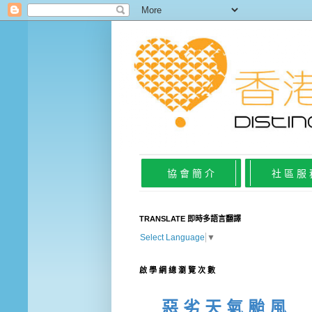
協 會 簡 介
社 區 服
TRANSLATE 即時多語言翻譯
Select Language
▼
啟 學 網 總 瀏 覽 次 數
惡 劣 天 氣 颱 風