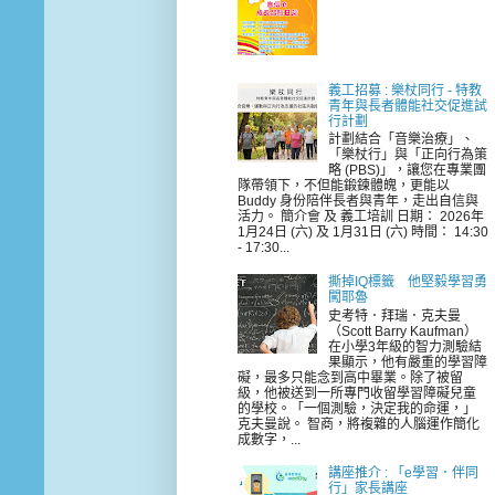
義工招募 : 樂杖同行 - 特教
青年與長者體能社交促進試
行計劃
計劃結合「音樂治療」、
「樂杖行」與「正向行為策
略 (PBS)」，讓您在專業團
隊帶領下，不但能鍛鍊體魄，更能以
Buddy 身份陪伴長者與青年，走出自信與
活力。 簡介會 及 義工培訓 日期： 2026年
1月24日 (六) 及 1月31日 (六) 時間： 14:30
- 17:30...
撕掉IQ標籤 他堅毅學習勇
闖耶魯
史考特．拜瑞．克夫曼
（Scott Barry Kaufman）
在小學3年級的智力測驗結
果顯示，他有嚴重的學習障
礙，最多只能念到高中畢業。除了被留
級，他被送到一所專門收留學習障礙兒童
的學校。「一個測驗，決定我的命運，」
克夫曼說。 智商，將複雜的人腦運作簡化
成數字，...
講座推介 : 「e學習．伴同
行」家長講座