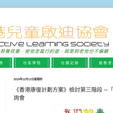
 務
社 區 學 院
社 關 記 錄
服 務 查
2019年12月12日星期四
《香港康復計劃方案》檢討第三階段 ─「
詢會