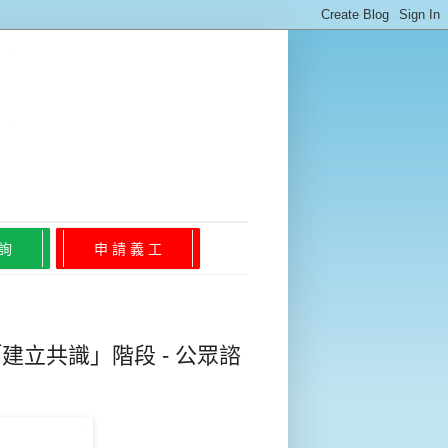
 詢
申 請 義 工
建立共識」階段 - 公眾諮