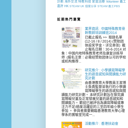
計劃
海外交流
特教科技
家庭治療
Volunteer
義工
嘉許
HK
STEAM
UK
個案分享
STEAM 義工PBS
近 期 熱 門 瀏 覽
業界資訊 : 中國特殊教育骨
幹教師培訓練班2014
已截止报名 >> 取錄名單
(12-16 / 8 / 2014) (赞助团
体設奖学金，详见单张) 截
止報名日期：30-6-2014 对
象：中国内地特殊教育老师及康复训练导
师 (报名注意：必需经赞助团体认可的学校
或机构推荐...
研究推介 : 小學讀寫障礙學
生的語音感知與閲讀能力研
究計劃
由香港教育大學教員王潔博
士負責監督並執行的小學讀
寫障礙學生的語音感知與閲
讀能力研究計劃。 本研究計劃旨在探究讀
寫障礙兒童及正常發展兒童的語音感知和
閲讀能力。 歡迎已被評估為讀寫障礙或專
注力不足/過度活躍症的三至四年級小學生
參加 。 參與者需要親臨香港教育大學心理
學系的實驗室完成一...
活動推介 : 香港扶幼會