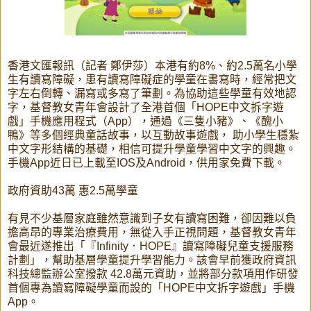
香港文匯報訊（記者 鄭伊莎）本港有約8%、約2.5萬名小學
生有讀寫障礙，患有讀寫障礙症的學童在書寫時，經常把文
字左右倒轉、漏寫或多寫了筆劃。為協助這些學童有效地認
字，基督教女青年會設計了全港首個「HOPE中文拆字遊
戲」手機應用程式（App），通過《三隻小豬》、《醜小
鴨》等多個經典童話故事，以互動故事遊戲， 助小學生穩紮
中文字形結構的基礎，相信可提升學童學習中文字的興趣。
手機App近日已上載至IOS及Android，供用家免費下載。
政府資助43萬 惠2.5萬學童
有見不少基層家庭雖然意識到子女有讀寫困難，卻因難以負
擔高昂的專業治療費用，無從入手正視問題，基督教女青年
會最近遂推出「『Infinity．HOPE』讀寫障礙兒童支援服務
計劃」，幫助基層學童提升學習能力。該會早前獲政府資訊
科技總監辦公室撥款 42.8萬元資助，並將部分款項用作研發
首個專為讀寫障礙學童而設的「HOPE中文拆字遊戲」手機
App。