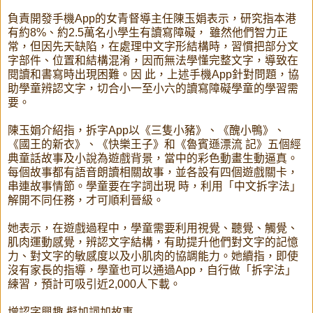
負責開發手機App的女青督導主任陳玉娟表示，研究指本港
有約8%、約2.5萬名小學生有讀寫障礙， 雖然他們智力正
常，但因先天缺陷，在處理中文字形結構時，習慣把部分文
字部件、位置和結構混淆，因而無法學懂完整文字，導致在
閱讀和書寫時出現困難。因 此，上述手機App針對問題，協
助學童辨認文字，切合小一至小六的讀寫障礙學童的學習需
要。
陳玉娟介紹指，拆字App以《三隻小豬》、《醜小鴨》、
《國王的新衣》、《快樂王子》和《魯賓遜漂流 記》五個經
典童話故事及小說為遊戲背景，當中的彩色動畫生動逼真。
每個故事都有語音朗讀相關故事，並各設有四個遊戲關卡，
串連故事情節。學童要在字詞出現 時，利用「中文拆字法」
解開不同任務，才可順利晉級。
她表示，在遊戲過程中，學童需要利用視覺、聽覺、觸覺、
肌肉運動感覺，辨認文字結構，有助提升他們對文字的記憶
力、對文字的敏感度以及小肌肉的協調能力。她續指，即使
沒有家長的指導，學童也可以通過App，自行做「拆字法」
練習，預計可吸引近2,000人下載。
增認字興趣 擬加詞加故事