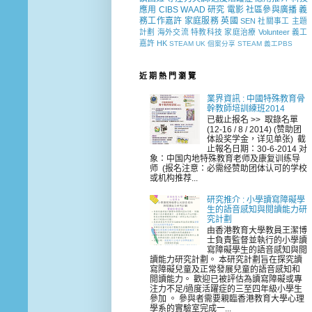
應用
CIBS
WAAD
研究
電影
社區參與廣播
義
務工作嘉許
家庭服務
英國
SEN 社關事工
主題
計劃
海外交流
特教科技
家庭治療
Volunteer
義工
嘉許
HK
STEAM
UK
個案分享
STEAM 義工PBS
近 期 熱 門 瀏 覽
業界資訊 : 中國特殊教育骨
幹教師培訓練班2014
已截止报名 >> 取錄名單
(12-16 / 8 / 2014) (赞助团
体設奖学金，详见单张) 截
止報名日期：30-6-2014 对
象：中国内地特殊教育老师及康复训练导
师 (报名注意：必需经赞助团体认可的学校
或机构推荐...
研究推介 : 小學讀寫障礙學
生的語音感知與閲讀能力研
究計劃
由香港教育大學教員王潔博
士負責監督並執行的小學讀
寫障礙學生的語音感知與閲
讀能力研究計劃。 本研究計劃旨在探究讀
寫障礙兒童及正常發展兒童的語音感知和
閲讀能力。 歡迎已被評估為讀寫障礙或專
注力不足/過度活躍症的三至四年級小學生
參加 。 參與者需要親臨香港教育大學心理
學系的實驗室完成一...