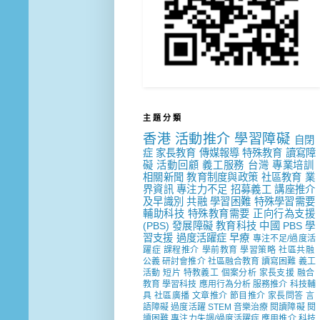
主 題 分 類
香港
活動推介
學習障礙
自閉
症
家長教育
傳媒報導
特殊教育
讀寫障
礙
活動回顧
義工服務
台灣
專業培訓
相關新聞
教育制度與政策
社區教育
業
界資訊
專注力不足
招募義工
講座推介
及早識別
共融
學習困難
特殊學習需要
輔助科技
特殊教育需要
正向行為支援
(PBS)
發展障礙
教育科技
中國
PBS
學
習支援
過度活躍症
早療
專注不足/過度活
躍症
課程推介
學前教育
學習策略
社區共融
公義
研討會推介
社區融合教育
讀寫困難
義工
活動
短片
特教義工
個案分析
家長支援
融合
教育
學習科技
應用行為分析
服務推介
科技輔
具
社區廣播
文章推介
節目推介
家長問答
言
語障礙
過度活躍
STEM
音樂治療
閱讀障礙
閱
讀困難
專注力失調/過度活躍症
應用推介
科技