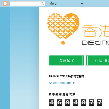
協 會 簡 介
社 區 服
TRANSLATE 即時多語言翻譯
Select Language
▼
啟 學 網 總 瀏 覽 次 數
4
6
9
4
8
7
7