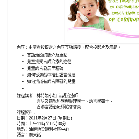
內容 : 由講者按擬定之內容互動講授，配合投影片及示範。
言語治療的簡介及重點
兒童接受言語治療的途徑
兒童語言發展里程碑
如何從遊戲中推動語言發展
如何辨識有語言障礙的兒童
課程講者 :
林詩娟小姐 言語治療師
課程講者 :
言語及聽覺科學榮譽理學士、
語言學碩士、
課程講者 :
香港言語治療師協會會員
課程資料
:
日期：2011年2月27日 (星期日)
時間：上午11時至12時30分
地點：油麻地梁顯利社區中心
語言：廣東話