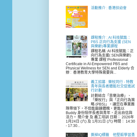
活動推介 : 香港扶幼會
課程推介 : AI 科技賦能：
PBS 正向行為支援 (SEN
與樂齡)專業課程
課程名稱 :AI 科技賦能：正
向行為支援( SEN與樂齡)
專業 課程 Professional
Certificate in AI-Empowered PBS and
Physical Wellness for SEN and Elderly 合
辦 : 香港教育大學特殊需要與...
義工招募 : 樂杖同行 - 特教
青年與長者體能社交促進試
行計劃
計劃結合「音樂治療」、
「樂杖行」與「正向行為策
略 (PBS)」，讓您在專業團
隊帶領下，不但能鍛鍊體魄，更能以
Buddy 身份陪伴長者與青年，走出自信與
活力。 簡介會 及 義工培訓 日期： 2026年
1月24日 (六) 及 1月31日 (六) 時間： 14:30
- 17:30...
撕掉IQ標籤 他堅毅學習勇