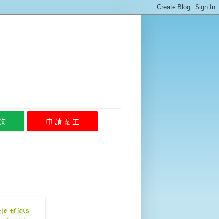
 詢
申 請 義 工