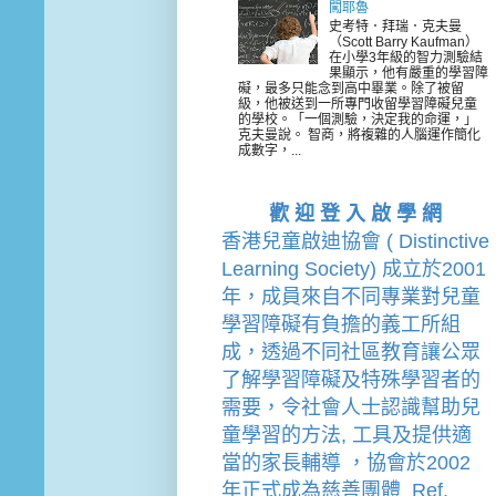
闖耶魯
史考特．拜瑞．克夫曼
（Scott Barry Kaufman）
在小學3年級的智力測驗結
果顯示，他有嚴重的學習障
礙，最多只能念到高中畢業。除了被留
級，他被送到一所專門收留學習障礙兒童
的學校。「一個測驗，決定我的命運，」
克夫曼說。 智商，將複雜的人腦運作簡化
成數字，...
歡 迎 登 入 啟 學 網
香港兒童啟迪協會 ( Distinctive 
Learning Society) 成立於2001
年，成員來自不同專業對兒童
學習障礙有負擔的
義工
所組
成，透過不同社區教育讓公眾
了解學習障礙及特殊學習者的
需要，令社會人士認識幫助兒
童學習的方法, 工具及提供適
當的家長輔導 
，
協會
於2002
年
正式成為慈善團體  Ref. 