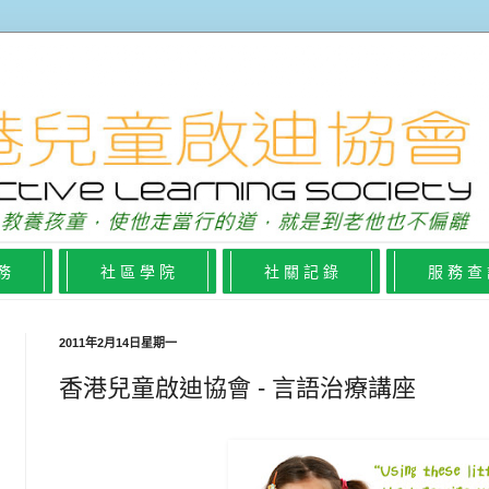
 務
社 區 學 院
社 關 記 錄
服 務 查
2011年2月14日星期一
香港兒童啟迪協會 - 言語治療講座