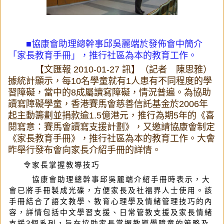
■協康會助理總幹事邱吳麗端於發佈會中簡介
「家長教育手冊」，推行社區為本的教育工作。
【文匯報 2010-01-27 訊】（記者 陳思雅）
據統計顯示，每10名學童就有1人患有不同程度的學
習障礙，當中的8成屬讀寫障礙，情況普遍。為協助
讀寫障礙學童，香港賽馬會慈善信託基金於2006年
起主動籌劃並捐款逾1.5億港元，推行為期5年的《喜
閱寫意：賽馬會讀寫支援計劃》，又邀請協康會制定
《家長教育手冊》，推行社區為本的教育工作。大會
昨舉行發布會向家長介紹手冊的詳情。
令家長掌握教導技巧
協康會助理總幹事邱吳麗端介紹手冊時表示，大
會已將手冊製成光碟，方便家長及社福界人士使用。該
手冊結合了語文教學、教育心理學及情緒管理技巧的內
容，詳情包括中文學習支援、日常管教支援及家長情緒
支援3個系列，旨在協助家長掌握教導學障童的策略及