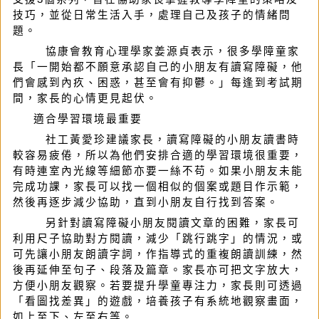
技巧，並從日常生活入手，處理自己及孩子的情緒問
題。
協康會教育心理學家姜源貞表示，很多學障童家
長「一開始都不願意承認自己的小朋友有讀寫障礙，他
們會感到內疚、困惑，甚至會有抑鬱。」每逢到考試期
間，家長的心情更見起伏。
適合學習環境最重要
社工黃愛珍建議家長，讀寫障礙的小朋友讀書時
較容易疲倦，所以為他們安排合適的學習環境很重要，
有時連室內光線等細節亦要一絲不苟。如果小朋友未能
完成功課，家長可以找一個相似的個案或題目作示範，
然後再逐步減少協助，直到小朋友自行找到答案。
另針對讀寫障礙小朋友閱讀文章的困難，家長可
利用尺子協助對方閱讀，減少「跳行跳字」的情況，或
可先讓小朋友朗讀字詞，作指導式的重複朗讀訓練，然
後再延伸至句子、段落及篇章。家長亦可把文字放大，
方便小朋友觀察。若要提升學童專注力，家長則可透過
「看圖找差異」的遊戲，培養孩子有系統地觀察畫面，
如上至下、左至右等。