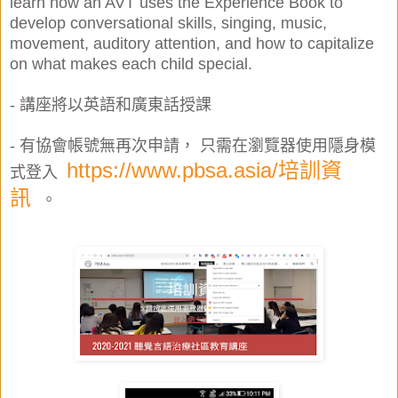
learn how an AVT uses the Experience Book to
develop conversational skills, singing, music,
movement, auditory attention, and how to capitalize
on what makes each child special.
- 講座
將以英語和廣東話授課
- 有協會帳號無再次申請， 只需在瀏覽器使用隱身模
https://www.pbsa.asia/培訓資
式登入
訊
。