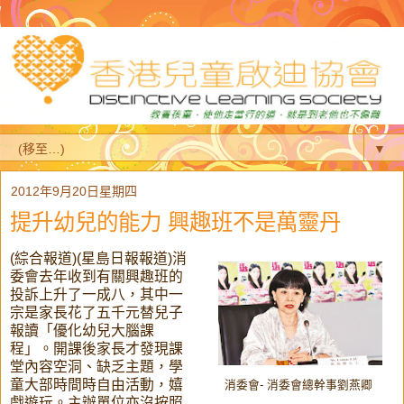
▼
2012年9月20日星期四
提升幼兒的能力 興趣班不是萬靈丹
(綜合報道)(星島日報報道)消
委會去年收到有關興趣班的
投訴上升了一成八，其中一
宗是家長花了五千元替兒子
報讀「優化幼兒大腦課
程」。開課後家長才發現課
堂內容空洞、缺乏主題，學
童大部時間時自由活動，嬉
消委會- 消委會總幹事劉燕卿
戲遊玩。主辦單位亦沒按照